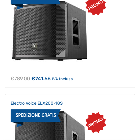
PROMO
Il
Il
€
789.00
€
741.66
IVA Inclusa
prezzo
prezzo
originale
attuale
era:
è:
€789.00.
€741.66.
Electro Voice ELX200-18S
SPEDIZIONE GRATIS
PROMO