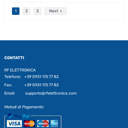
1
2
3
Next
CONTATTI
RF ELETTRONICA
Telefono:
+39 0931 175 77 82
Fax:
+39 0931 175 77 82
Email:
supporto@rfelettronica.com
Metodi di Pagamento: