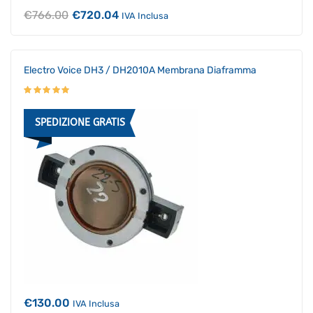
Il
Il
€
766.00
€
720.04
IVA Inclusa
prezzo
prezzo
originale
attuale
era:
è:
€766.00.
€720.04.
Electro Voice DH3 / DH2010A Membrana Diaframma
SPEDIZIONE GRATIS
€
130.00
IVA Inclusa