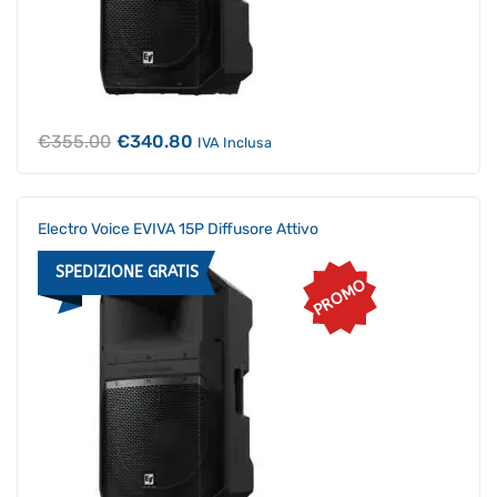
Il
Il
€
355.00
€
340.80
IVA Inclusa
prezzo
prezzo
originale
attuale
era:
è:
€355.00.
€340.80.
Electro Voice EVIVA 15P Diffusore Attivo
SPEDIZIONE GRATIS
PROMO