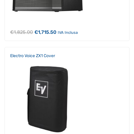
Il
Il
€
1,825.00
€
1,715.50
IVA Inclusa
prezzo
prezzo
originale
attuale
era:
è:
€1,825.00.
€1,715.50.
Electro Voice ZX1 Cover