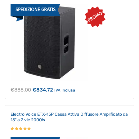
SPEDIZIONE GRATIS
PROMO
Il
Il
€
888.00
€
834.72
IVA Inclusa
prezzo
prezzo
originale
attuale
era:
è:
€888.00.
€834.72.
Electro Voice ETX-15P Cassa Attiva Diffusore Amplificato da
15″ a 2 vie 2000W