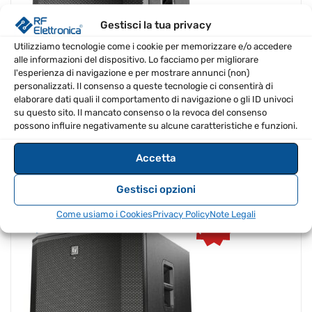
Gestisci la tua privacy
Utilizziamo tecnologie come i cookie per memorizzare e/o accedere
alle informazioni del dispositivo. Lo facciamo per migliorare
l'esperienza di navigazione e per mostrare annunci (non)
personalizzati. Il consenso a queste tecnologie ci consentirà di
elaborare dati quali il comportamento di navigazione o gli ID univoci
su questo sito. Il mancato consenso o la revoca del consenso
Il
Il
€
799.00
€
751.06
possono influire negativamente su alcune caratteristiche e funzioni.
IVA Inclusa
prezzo
prezzo
originale
attuale
era:
è:
Accetta
€799.00.
€751.06.
Electro Voice ETX-18SP
Gestisci opzioni
SPEDIZIONE GRATIS
PROMO
Come usiamo i Cookies
Privacy Policy
Note Legali