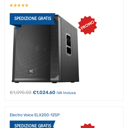
SPEDIZIONE GRATIS
PROMO
Il
Il
€
1,090.00
€
1,024.60
IVA Inclusa
prezzo
prezzo
originale
attuale
era:
è:
€1,090.00.
€1,024.60.
Electro Voice ELX200-12SP
SPEDIZIONE GRATIS