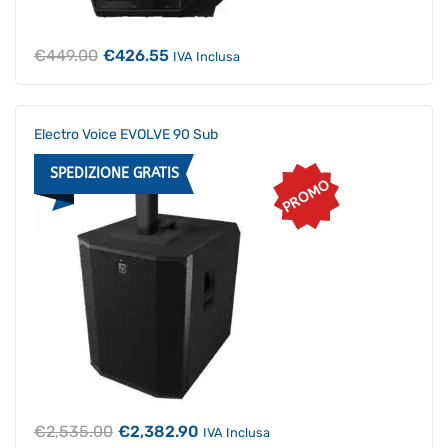
Il
Il
€
449.00
€
426.55
IVA Inclusa
prezzo
prezzo
originale
attuale
era:
è:
€449.00.
€426.55.
Electro Voice EVOLVE 90 Sub
SPEDIZIONE GRATIS
PROMO
Il
Il
€
2,535.00
€
2,382.90
IVA Inclusa
prezzo
prezzo