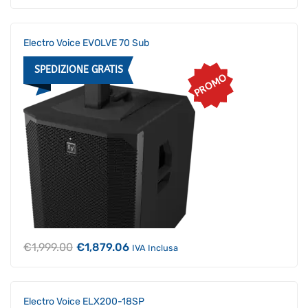
originale
attuale
era:
è:
€2,535.00.
€2,382.90.
Electro Voice EVOLVE 70 Sub
SPEDIZIONE GRATIS
PROMO
Il
Il
€
1,999.00
€
1,879.06
IVA Inclusa
prezzo
prezzo
originale
attuale
era:
è:
€1,999.00.
€1,879.06.
Electro Voice ELX200-18SP