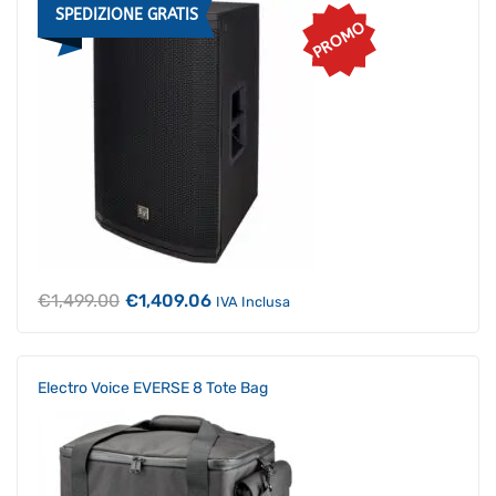
SPEDIZIONE GRATIS
PROMO
Il
Il
€
1,499.00
€
1,409.06
IVA Inclusa
prezzo
prezzo
originale
attuale
era:
è:
€1,499.00.
€1,409.06.
Electro Voice EVERSE 8 Tote Bag