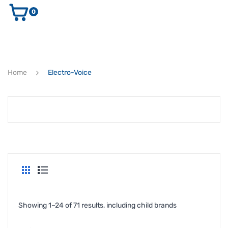
0
AUDIO E VIDEO
STRUMENTI MUSICALI
ELETTRONICA
Home
Electro-Voice
ULTIMI ARRIVI
Ricerca
prodotti
CERCA
Showing 1–24 of 71 results, including child brands