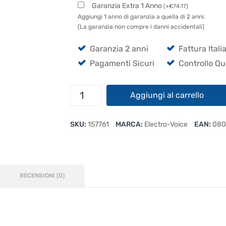
Garanzia Extra 1 Anno
(
+
€
74.17
)
Aggiungi 1 anno di garanzia a quella di 2 anni.
(La garanzia non compre i danni accidentali)
Garanzia 2 anni
Fattura Itali
Pagamenti Sicuri
Controllo Qu
Electro
Aggiungi al carrello
Voice
ELX200-
SKU:
157761
MARCA:
Electro-Voice
EAN:
080
12SP
quantità
RECENSIONI (0)