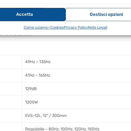
aggio su palo per un'affidabile impilaggio sub/top impil
rgonomic
Accetta
Gestisci opzioni
e test di resistenza per la massima affidabilità.
Come usiamo i Cookies
Privacy Policy
Note Legali
 che installate
49Hz – 135Hz
41Hz – 165Hz
129dB
1200W
EVS-12L, 12" / 300mm
Regolabile – 80Hz, 100Hz, 120Hz, 150Hz