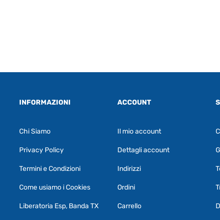
INFORMAZIONI
ACCOUNT
S
Chi Siamo
Il mio account
C
Privacy Policy
Dettagli account
G
Termini e Condizioni
Indirizzi
T
Come usiamo i Cookies
Ordini
T
Liberatoria Esp, Banda TX
Carrello
D