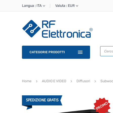
Langua : ITA
Valuta : EUR
Ricerca
prodotti
CATEGORIE PRODOTTI
Home
AUDIO E VIDEO
Diffusori
Subwoof
SPEDIZIONE GRATIS
PROMO