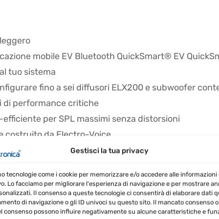
aleggero
pplicazione mobile EV Bluetooth QuickSmart® EV QuickS
 al tuo sistema
configurare fino a sei diffusori ELX200 e subwoofer c
i di performance critiche
-efficiente per SPL massimi senza distorsioni
 e costruito da Electro-Voice
e della categoria tramite l'interfaccia utente a signat
Gestisci la tua privacy
Music, Live, e Club – e cinque preset programmabili dal
mo tecnologie come i cookie per memorizzare e/o accedere alle informazioni 
e misurazione del livello d'ingresso e del volume mast
vo. Lo facciamo per migliorare l'esperienza di navigazione e per mostrare a
sonalizzati. Il consenso a queste tecnologie ci consentirà di elaborare dati qua
ento di navigazione o gli ID univoci su questo sito. Il mancato consenso o 
resistente rivestimento EVCoat finish
l consenso possono influire negativamente su alcune caratteristiche e funz