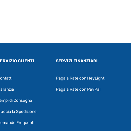
ERVIZIO CLIENTI
SERVIZI FINANZIARI
ontatti
Paga a Rate con HeyLight
Supporto clienti
RF Assist
aranzia
Paga a Rate con PayPal
Ciao, Come posso aiutarti?
empi di Consegna
Puoi chiedermi informazioni generali o
specifiche su certi prodotti.
raccia la Spedizione
Per ottenere dettagli su un determinato
omande Frequenti
prodotto
assicurati di indicarne il nome
completo