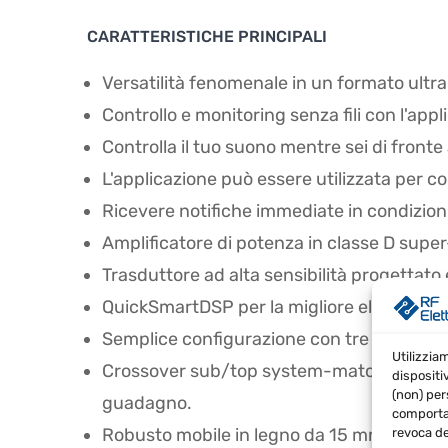
CARATTERISTICHE PRINCIPALI
Versatilità fenomenale in un formato ultr
Controllo e monitoring senza fili con l'a
Controlla il tuo suono mentre sei di fronte
L'applicazione può essere utilizzata per 
Ricevere notifiche immediate in condizion
Amplificatore di potenza in classe D super
Trasduttore ad alta sensibilità progettato
QuickSmartDSP per la migliore elaborazion
Semplice configurazione con tre preset – 
Utilizzia
Crossover sub/top system-match, controllo 
dispositi
(non) per
guadagno.
comportam
Robusto mobile in legno da 15 mm con un 
revoca de