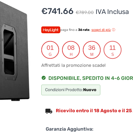
Il
Il
€
741.66
IVA Inclusa
€
789.00
prezzo
prezzo
originale
attuale
paga fino a
36 rate
,
scopri di più
era:
è:
01
08
36
10
€789.00.
€741.66.
G
H
M
S
Affrettati la promozione scade!
DISPONIBILE, SPEDITO IN 4-6 GIOR
Condizioni Prodotto:
Nuovo
Ricevilo entro il 18 Agosto e il 2
Garanzia Aggiuntiva: