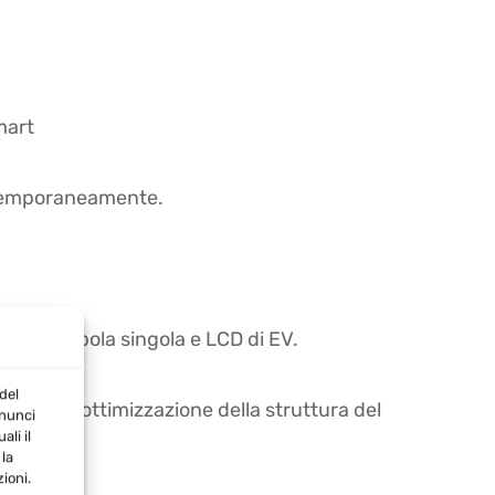
mart
ontemporaneamente.
ure manopola singola e LCD di EV.
l'utente
del
er per l'ottimizzazione della struttura del
nnunci
li il
la
ioni.