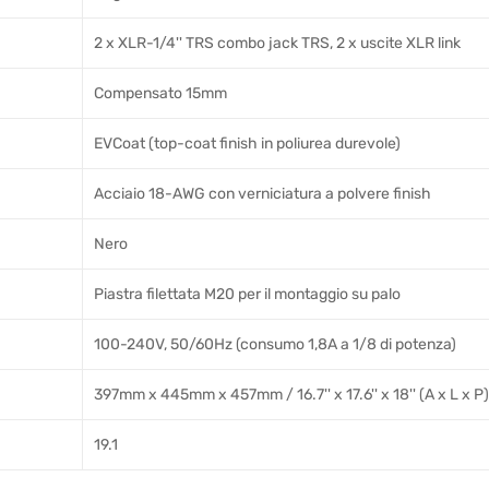
2 x XLR-1/4'' TRS combo jack TRS, 2 x uscite XLR link
Compensato 15mm
EVCoat (top-coat finish in poliurea durevole)
Acciaio 18-AWG con verniciatura a polvere finish
Nero
Piastra filettata M20 per il montaggio su palo
100-240V, 50/60Hz (consumo 1,8A a 1/8 di potenza)
397mm x 445mm x 457mm / 16.7'' x 17.6'' x 18'' (A x L x P)
19.1