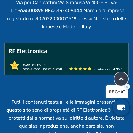
Via per Canicattini 29, Siracusa 96100 - P. Iva:
IT01963500895 REA: SR-409444 Marchio d’impresa
registrato n. 302022000071519 presso Ministero delle
Impese e Made in Italy
RF Elettronica
3029
recensioni
cosa dicono i nostri clienti
valutazione
4.95
/ 5
×
RF CHAT
Tutti i contenuti testuali e le immagini presenti su
questo sito sono di proprietà di RF Elettronica®
e sono
protetti dalla normativa sul diritto d’autore. È vietata
qualsiasi riproduzione, anche parziale,
non