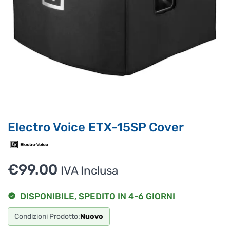
Supporto clienti
RF Assist
Ciao, Come posso aiutarti?
Puoi chiedermi informazioni generali o specifiche su certi
prodotti.
Per ottenere dettagli su un determinato prodotto
assicurati di indicarne il nome completo
Electro Voice ETX-15SP Cover
€
99.00
IVA Inclusa
DISPONIBILE, SPEDITO IN 4-6 GIORNI
Condizioni Prodotto:
Nuovo