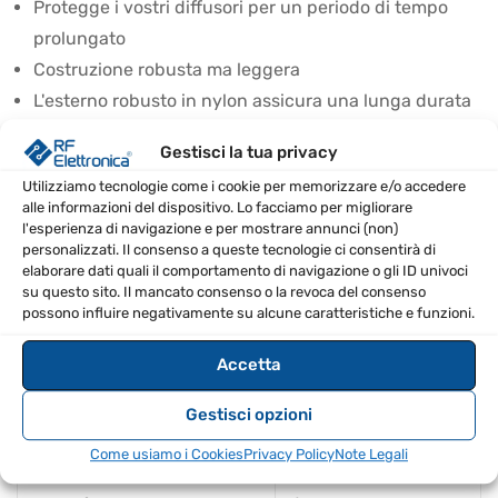
Protegge i vostri diffusori per un periodo di tempo
prolungato
Costruzione robusta ma leggera
L'esterno robusto in nylon assicura una lunga durata
di vita
Gestisci la tua privacy
Aperture rinforzate per le maniglie dei diffusori
Utilizziamo tecnologie come i cookie per memorizzare e/o accedere
Design elegante con logo EV stampato sul fronte
alle informazioni del dispositivo. Lo facciamo per migliorare
l'esperienza di navigazione e per mostrare annunci (non)
SPECIFICHE TECNICHE
personalizzati. Il consenso a queste tecnologie ci consentirà di
elaborare dati quali il comportamento di navigazione o gli ID univoci
su questo sito. Il mancato consenso o la revoca del consenso
Tipo
Copri diffusori
possono influire negativamente su alcune caratteristiche e funzioni.
Compatibile con
ETX-15SP
Accetta
Costruzione
Esterno in nylon
Gestisci opzioni
Resistente all'acqua
Sì
Come usiamo i Cookies
Privacy Policy
Note Legali