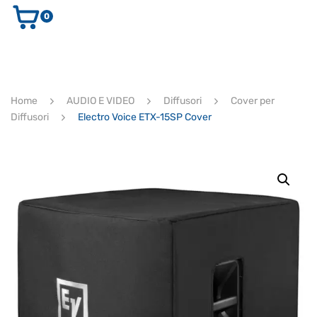
0
AUDIO E VIDEO
STRUMENTI MUSICALI
ELETTRONICA
Home
AUDIO E VIDEO
Diffusori
Cover per
ULTIMI ARRIVI
Diffusori
Electro Voice ETX-15SP Cover
Ricerca
prodotti
CERCA