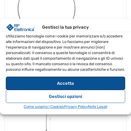
Gestisci la tua privacy
Utilizziamo tecnologie come i cookie per memorizzare e/o accedere
alle informazioni del dispositivo. Lo facciamo per migliorare
l'esperienza di navigazione e per mostrare annunci (non)
personalizzati. Il consenso a queste tecnologie ci consentirà di
Il
Il
€
189.00
€
179.55
IVA Inclusa
prezzo
prezzo
elaborare dati quali il comportamento di navigazione o gli ID univoci
originale
attuale
su questo sito. Il mancato consenso o la revoca del consenso
era:
è:
possono influire negativamente su alcune caratteristiche e funzioni.
€189.00.
€179.55.
Diamond D-303 Antenna per Ricevitore 0.5-200 MHz
Accetta
PROMO
Gestisci opzioni
Come usiamo i Cookies
Privacy Policy
Note Legali