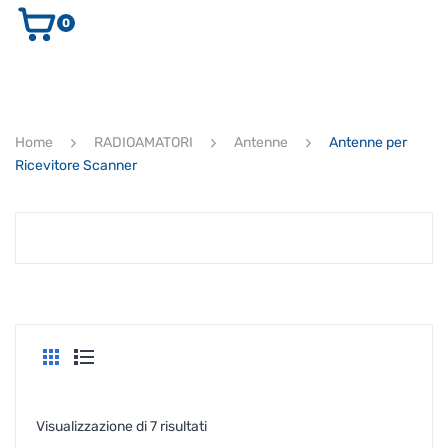
0
AUDIO E VIDEO
STRUMENTI MUSICALI
ELETTRONICA
Home
RADIOAMATORI
Antenne
Antenne per
ULTIMI ARRIVI
Ricevitore Scanner
Ricerca
prodotti
CERCA
Popolarità
Visualizzazione di 7 risultati