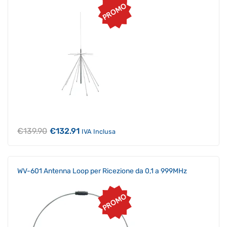
PROMO
Il
Il
€
139.90
€
132.91
IVA Inclusa
prezzo
prezzo
originale
attuale
era:
è:
€139.90.
€132.91.
WV-601 Antenna Loop per Ricezione da 0,1 a 999MHz
PROMO