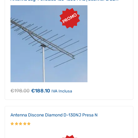
PROMO
Il
Il
€
198.00
€
188.10
IVA Inclusa
prezzo
prezzo
originale
attuale
era:
è:
€198.00.
€188.10.
Antenna Discone Diamond D-130NJ Presa N