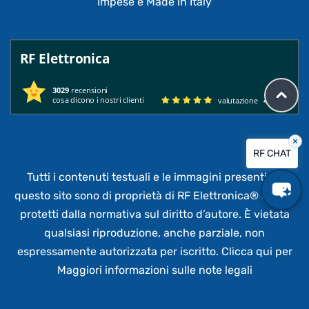
Impese e Made in Italy
RF Elettronica
3029
recensioni
cosa dicono i nostri clienti
valutazione
4.95
/ 5
×
RF CHAT
Tutti i contenuti testuali e le immagini presenti su
questo sito sono di proprietà di RF Elettronica®
e sono
protetti dalla normativa sul diritto d’autore. È vietata
qualsiasi riproduzione, anche parziale,
non
espressamente autorizzata per iscritto.
Clicca qui per
Maggiori informazioni sulle note legali