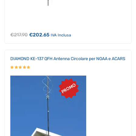
Il
Il
€
217.90
€
202.65
IVA Inclusa
prezzo
prezzo
originale
attuale
era:
è:
€217.90.
€202.65.
DIAMOND KE-137 QFH Antenna Circolare per NOAA e ACARS
PROMO