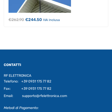
Il
Il
€
262.90
€
244.50
IVA Inclusa
prezzo
prezzo
originale
attuale
era:
è:
€262.90.
€244.50.
CONTATTI
RF ELETTRONICA
Telefono:
+39 0931 175 77 82
Fax:
+39 0931 175 77 82
Email:
supporto@rfelettronica.com
Metodi di Pagamento: