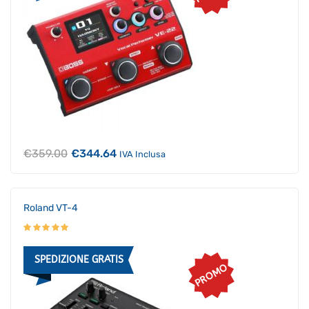
Il
Il
€
359.00
€
344.64
IVA Inclusa
prezzo
prezzo
originale
attuale
era:
è:
€359.00.
€344.64.
Roland VT-4
SPEDIZIONE GRATIS
PROMO