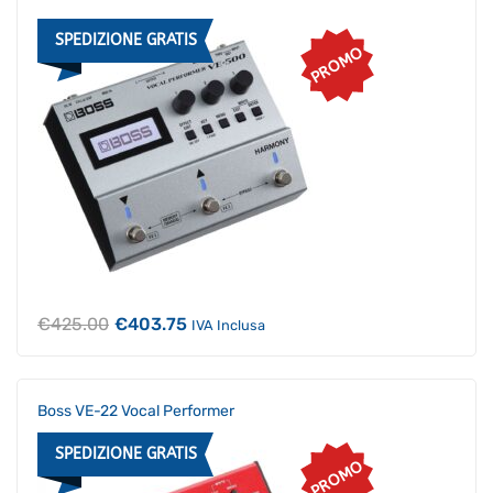
SPEDIZIONE GRATIS
PROMO
Il
Il
€
425.00
€
403.75
IVA Inclusa
prezzo
prezzo
originale
attuale
era:
è:
€425.00.
€403.75.
Boss VE-22 Vocal Performer
SPEDIZIONE GRATIS
PROMO