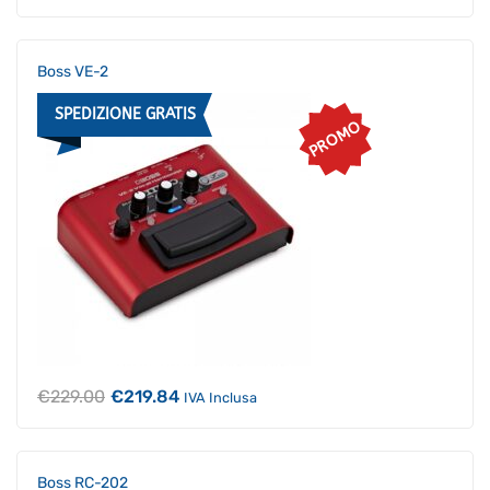
Boss VE-2
SPEDIZIONE GRATIS
PROMO
Il
Il
€
229.00
€
219.84
IVA Inclusa
prezzo
prezzo
originale
attuale
era:
è:
€229.00.
€219.84.
Boss RC-202