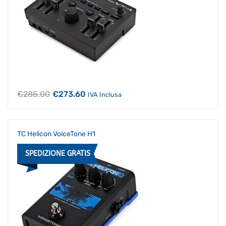
Il
Il
€
285.00
€
273.60
IVA Inclusa
prezzo
prezzo
originale
attuale
era:
è:
€285.00.
€273.60.
TC Helicon VoiceTone H1
SPEDIZIONE GRATIS