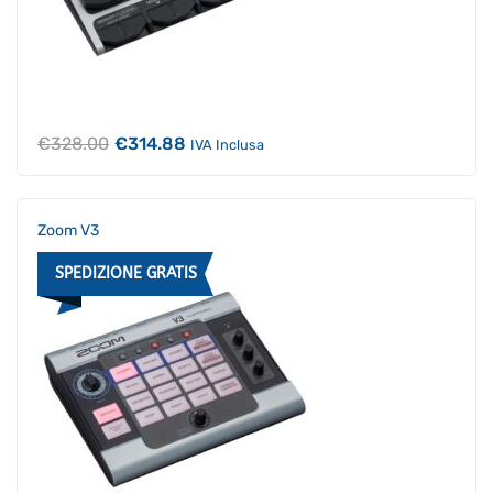
Il
Il
€
328.00
€
314.88
IVA Inclusa
prezzo
prezzo
originale
attuale
era:
è:
€328.00.
€314.88.
Zoom V3
SPEDIZIONE GRATIS