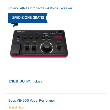
era:
è:
€499.00.
€474.05.
Roland AIRA Compact E-4 Voice Tweaker
SPEDIZIONE GRATIS
€
188.00
IVA Inclusa
Boss VE-500 Vocal Performer