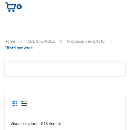
0
AUDIO E VIDEO
STRUMENTI MUSICALI
ELETTRONICA
Home
AUDIO E VIDEO
Processori ed Effetti
ULTIMI ARRIVI
Effetti per Voce
Ricerca
prodotti
CERCA
Popolarità
Visualizzazione di 18 risultati