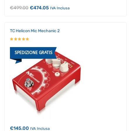
Il
Il
€
499.00
€
474.05
IVA Inclusa
prezzo
prezzo
originale
attuale
era:
è:
€499.00.
€474.05.
TC Helicon Mic Mechanic 2
SPEDIZIONE GRATIS
€
145.00
IVA Inclusa