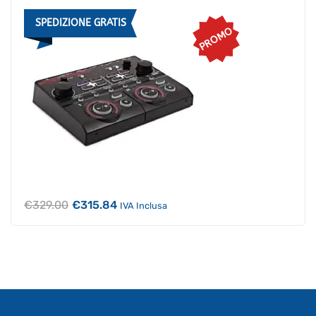
SPEDIZIONE GRATIS
PROMO
Il
Il
€
329.00
€
315.84
IVA Inclusa
prezzo
prezzo
originale
attuale
era:
è:
€329.00.
€315.84.