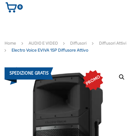
0
AUDIO E VIDEO
STRUMENTI MUSICALI
ELETTRONICA
Home
AUDIO E VIDEO
Diffusori
Diffusori Attivi
ULTIMI ARRIVI
Electro Voice EVIVA 15P Diffusore Attivo
Ricerca
prodotti
CERCA
SPEDIZIONE GRATIS
PROMO