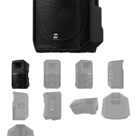
Supporto clienti
RF Assist
Ciao, Come posso aiutarti?
Puoi chiedermi informazioni generali o specifiche su certi
prodotti.
Per ottenere dettagli su un determinato prodotto