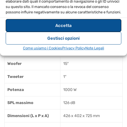
elaborare dati quali il comportamento di navigazione o gli ID univoci
Utilizzare il controllo del volume principale per
su questo sito. Il mancato consenso o la revoca del consenso
possono influire negativamente su alcune caratteristiche e funzioni.
regolare l’audio.
Impostare la modalità EQ in base al tipo di evento.
Accetta
Posizionare il diffusore su un supporto con flangia da
36 mm per una migliore dispersione sonora.
Gestisci opzioni
SPECIFICHE TECNICHE
Come usiamo i Cookies
Privacy Policy
Note Legali
Woofer
15″
Tweeter
1″
Potenza
1000 W
SPL massimo
126 dB
Dimensioni (L x P x A)
426 x 402 x 725 mm