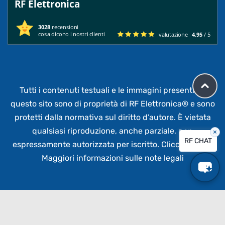
RF Elettronica
3028
recensioni
cosa dicono i nostri clienti
valutazione
4.95
/ 5
Tutti i contenuti testuali e le immagini presenti su
questo sito sono di proprietà di RF Elettronica®
e sono
protetti dalla normativa sul diritto d’autore. È vietata
qualsiasi riproduzione, anche parziale,
non
×
RF CHAT
espressamente autorizzata per iscritto.
Clicca qui per
Maggiori informazioni sulle note legali