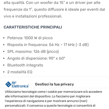
alta qualità. Con un woofer da 15″ e un driver per alte
frequenze da 1″, questo diffusore è ideale per eventi dal
vivo e installazioni professionali.
CARATTERISTICHE PRINCIPALI
Potenza: 1000 W di picco
Risposta in frequenza: 56 Hz – 17 kHz (-3 dB)
SPL massimo: 126 dB (picco)
Angolo di dispersione: 90° x 60°
Bluetooth integrato
2 modalità EQ
CONTENUTO DELLA CONFEZIONE
Gestisci la tua privacy
Utilizziamo tecnologie come i cookie per memorizzare e/o accedere
1 Diffusore EV EVIVA 15P
alle informazioni del dispositivo. Lo facciamo per migliorare
l'esperienza di navigazione e per mostrare annunci (non)
CONSIGLI D’USO
personalizzati. Il consenso a queste tecnologie ci consentirà di