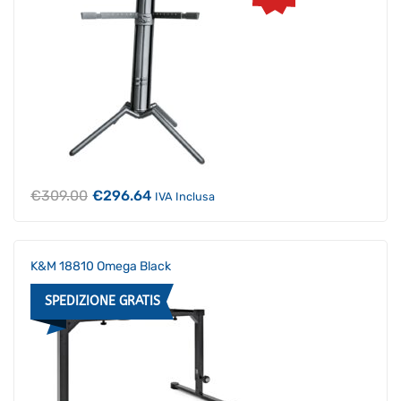
Il
Il
€
309.00
€
296.64
IVA Inclusa
prezzo
prezzo
originale
attuale
era:
è:
€309.00.
€296.64.
K&M 18810 Omega Black
SPEDIZIONE GRATIS