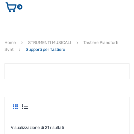
0
AUDIO E VIDEO
STRUMENTI MUSICALI
ELETTRONICA
Home
STRUMENTI MUSICALI
Tastiere Pianoforti
ULTIMI ARRIVI
Synt
Supporti per Tastiere
Ricerca
prodotti
CERCA
Popolarità
Visualizzazione di 21 risultati