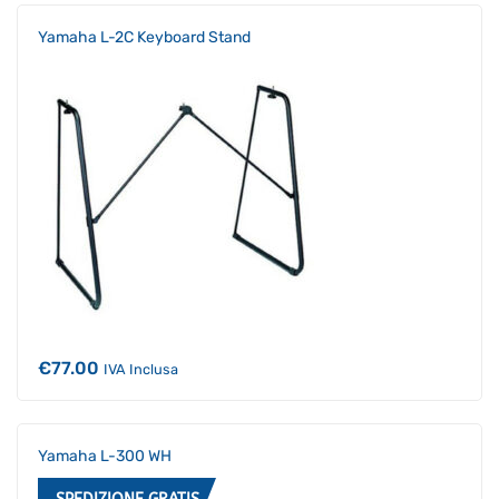
Yamaha L-2C Keyboard Stand
€
77.00
IVA Inclusa
Supporto clienti
RF Assist
Yamaha L-300 WH
Ciao, Come posso aiutarti?
Puoi chiedermi informazioni generali o specifiche su certi