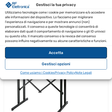
Gestisci la tua privacy
Utilizziamo tecnologie come i cookie per memorizzare e/o accedere
alle informazioni del dispositivo. Lo facciamo per migliorare
l'esperienza di navigazione e per mostrare annunci (non)
personalizzati. Il consenso a queste tecnologie ci consentirà di
elaborare dati quali il comportamento di navigazione o gli ID univoci
Il
Il
€
245.00
€
235.20
IVA Inclusa
prezzo
prezzo
su questo sito. Il mancato consenso o la revoca del consenso
originale
attuale
possono influire negativamente su alcune caratteristiche e funzioni.
era:
è:
€245.00.
€235.20.
K&M 18880
Accetta
SPEDIZIONE GRATIS
Gestisci opzioni
Come usiamo i Cookies
Privacy Policy
Note Legali