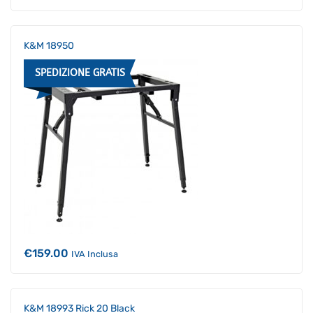
prezzo
prezzo
originale
attuale
era:
è:
€215.00.
€206.40.
K&M 18950
SPEDIZIONE GRATIS
€
159.00
IVA Inclusa
K&M 18993 Rick 20 Black