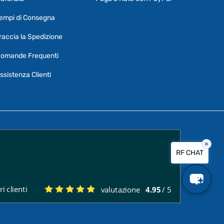
Ciao, Come posso aiutarti?
empi di Consegna
Puoi chiedermi informazioni generali o
specifiche su certi prodotti.
raccia la Spedizione
Per ottenere dettagli su un determinato
omande Frequenti
prodotto
assicurati di indicarne il nome
completo
ssistenza Clienti
×
Vorrei creare un ticket al servizio clienti
RF CHAT
Quali sono i tempi di consegna?
i clienti
valutazione
4.95
/ 5
Posso pagare a rate?