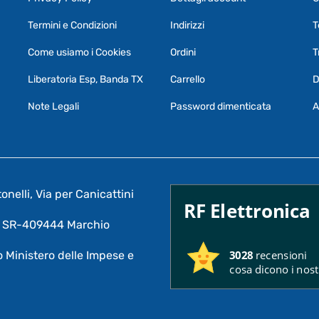
Termini e Condizioni
Indirizzi
T
Come usiamo i Cookies
Ordini
T
Liberatoria Esp, Banda TX
Carrello
D
Note Legali
Password dimenticata
A
nelli, Via per Canicattini
RF Elettronica
A: SR-409444 Marchio
3028
recensioni
 Ministero delle Impese e
cosa dicono i nostr