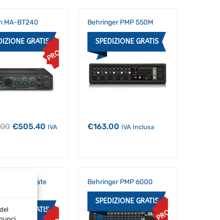
m MA-BT240
Behringer PMP 550M
DIZIONE GRATIS
SPEDIZIONE GRATIS
PROMO
Il
Il
.00
€
505.40
€
163.00
IVA
IVA Inclusa
prezzo
prezzo
originale
attuale
era:
è:
€532.00.
€505.40.
ord Powermate
Behringer PMP 6000
3
SPEDIZIONE GRATIS
PROMO
DIZIONE GRATIS
del
nnunci