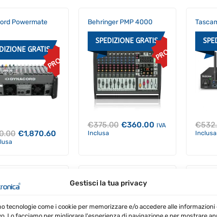
ord Powermate
Behringer PMP 4000
Tasca
SPEDIZIONE GRATIS
SPE
PROMO
DIZIONE GRATIS
PROMO
Il
Il
€
375.00
€
360.00
€
532
IVA
prezzo
prezzo
Il
Il
90.00
€
1,870.60
Inclusa
Inclusa
originale
attuale
prezzo
prezzo
clusa
era:
è:
originale
attuale
€375.00.
€360.00.
era:
è:
€1,990.00.
€1,870.60.
nger PMP 1680S
Dynacord Powermate
Dynac
Gestisci la tua privacy
1600-3
1000-
DIZIONE GRATIS
PROMO
SPEDIZIONE GRATIS
SPE
mo tecnologie come i cookie per memorizzare e/o accedere alle informazioni 
vo. Lo facciamo per migliorare l'esperienza di navigazione e per mostrare a