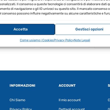
PROMO
sonalizzati. Il consenso a queste tecnologie ci consentirà di elaborare dati qua
ento di navigazione o gli ID univoci su questo sito. Il mancato consenso o 
l consenso possono influire negativamente su alcune caratteristiche e funz
Accetta
Gestisci opzioni
Il
Il
.00
€
312.00
IVA
prezzo
prezzo
Il
Il
€
3,333.00
€
3,133.02
€
2,96
a
originale
attuale
Come usiamo i Cookies
Privacy Policy
Note Legali
prezzo
prezzo
IVA Inclusa
IVA Inc
era:
è:
originale
attuale
€325.00.
€312.00.
era:
è:
€3,333.00.
€3,133.02.
INFORMAZIONI
ACCOUNT
S
Chi Siamo
Il mio account
C
Privacy Policy
Dettagli account
G