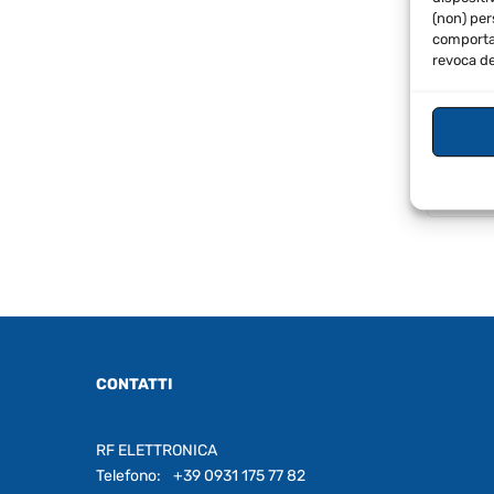
(non) per
comportam
revoca de
€
325
Inclus
CONTATTI
RF ELETTRONICA
Telefono:
+39 0931 175 77 82