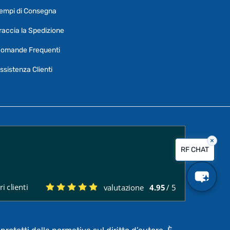
Ciao, Come posso aiutarti?
empi di Consegna
Puoi chiedermi informazioni generali o
specifiche su certi prodotti.
raccia la Spedizione
Per ottenere dettagli su un determinato
omande Frequenti
prodotto
assicurati di indicarne il nome
completo
ssistenza Clienti
×
Vorrei creare un ticket al servizio clienti
RF CHAT
Quali sono i tempi di consegna?
i clienti
valutazione
4.95
/ 5
Posso pagare a rate?