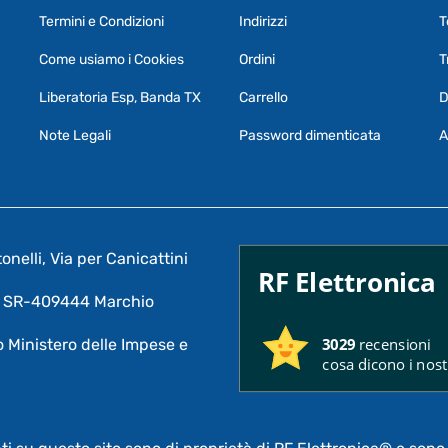
Termini e Condizioni
Indirizzi
T
Come usiamo i Cookies
Ordini
T
Liberatoria Esp, Banda TX
Carrello
D
Note Legali
Password dimenticata
A
nelli, Via per Canicattini
RF Elettronica
A: SR-409444 Marchio
3029
recensioni
 Ministero delle Impese e
cosa dicono i nostr