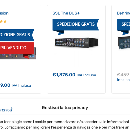
usion
SSL The BUS+
Behrin
SPEDIZIONE GRATIS
SPE
DIZIONE GRATIS
L PIÙ VENDUTO
€
1,875.00
€
459
IVA Inclusa
Inclusa
39.00
IVA Inclusa
Gestisci la tua privacy
86S
Behringer MDX4600
Multicom Pro-XL V2
DIZIONE GRATIS
mo tecnologie come i cookie per memorizzare e/o accedere alle informazioni 
SPEDIZIONE GRATIS
vo. Lo facciamo per migliorare l'esperienza di navigazione e per mostrare a