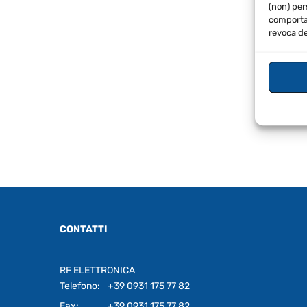
(non) per
comportam
revoca de
€
175
CONTATTI
RF ELETTRONICA
Telefono:
+39 0931 175 77 82
Fax:
+39 0931 175 77 82