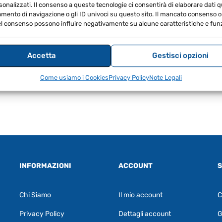
sonalizzati. Il consenso a queste tecnologie ci consentirà di elaborare dati qua
ento di navigazione o gli ID univoci su questo sito. Il mancato consenso o 
l consenso possono influire negativamente su alcune caratteristiche e funz
Accetta
Gestisci opzioni
.00
IVA Inclusa
€
122.00
IVA Inclusa
Come usiamo i Cookies
Privacy Policy
Note Legali
INFORMAZIONI
ACCOUNT
S
Chi Siamo
Il mio account
C
Privacy Policy
Dettagli account
G