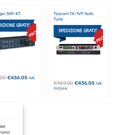
ger 369-KT
Tascam TA-1VP Auto
Tune
DIZIONE GRATIS
PROMO
SPEDIZIONE GRATIS
PROMO
Il
Il
.00
€
436.05
IVA
prezzo
prezzo
Il
Il
€
459.00
€
436.05
IVA
originale
attuale
prezzo
prezzo
Inclusa
era:
è:
originale
attuale
€459.00.
€436.05.
era:
è:
€459.00.
€436.05.
del
nnunci