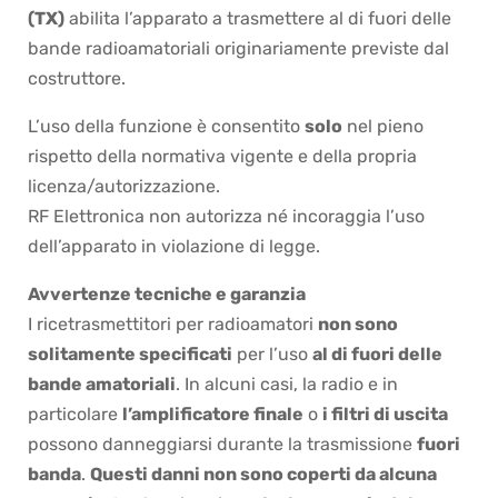
assicurati di indicarne il nome completo
(TX)
abilita l’apparato a trasmettere al di fuori delle
bande radioamatoriali originariamente previste dal
costruttore.
L’uso della funzione è consentito
solo
nel pieno
rispetto della normativa vigente e della propria
licenza/autorizzazione.
RF Elettronica non autorizza né incoraggia l’uso
dell’apparato in violazione di legge.
Avvertenze tecniche e garanzia
I ricetrasmettitori per radioamatori
non sono
solitamente specificati
per l’uso
al di fuori delle
bande amatoriali
. In alcuni casi, la radio e in
particolare
l’amplificatore finale
o
i filtri di uscita
possono danneggiarsi durante la trasmissione
fuori
banda
.
Questi danni non sono coperti da alcuna