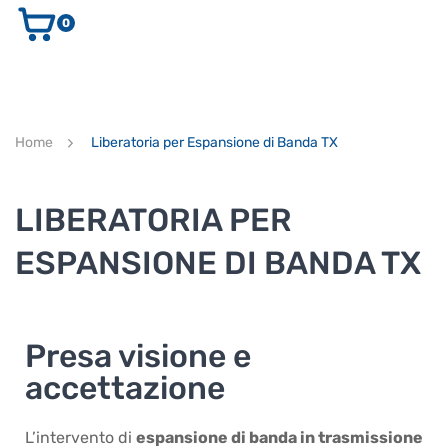
0
AUDIO E VIDEO
STRUMENTI MUSICALI
ELETTRONICA
Home
Liberatoria per Espansione di Banda TX
ULTIMI ARRIVI
CERCA
LIBERATORIA PER
ESPANSIONE DI BANDA TX
Supporto clienti
RF Assist
Presa visione e
Ciao, Come posso aiutarti?
accettazione
Puoi chiedermi informazioni generali o specifiche su certi
prodotti.
L’intervento di
Per ottenere dettagli su un determinato prodotto
espansione di banda in trasmissione