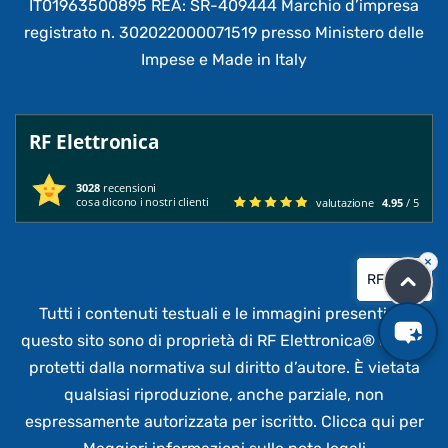
IT01963500895 REA: SR-409444 Marchio d’impresa
registrato n. 302022000071519 presso Ministero delle
Impese e Made in Italy
RF Elettronica
3028
recensioni
cosa dicono i nostri clienti
valutazione
4.95
/ 5
×
RF CHAT
Tutti i contenuti testuali e le immagini presenti su
questo sito sono di proprietà di RF Elettronica®
e sono
protetti dalla normativa sul diritto d’autore. È vietata
qualsiasi riproduzione, anche parziale,
non
espressamente autorizzata per iscritto.
Clicca qui per