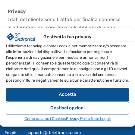
Privacy
I dati del cliente sono trattati per finalità connesse
alla fornitura del servizio e agli obblighi di legge.
Informativa completa disponibile nella nostra
Privacy
Gestisci la tua privacy
Policy
.
Utilizziamo tecnologie come i cookie per memorizzare e/o accedere
alle informazioni del dispositivo. Lo facciamo per migliorare
l'esperienza di navigazione e per mostrare annunci (non)
personalizzati. Il consenso a queste tecnologie ci consentirà di
elaborare dati quali il comportamento di navigazione o gli ID univoci
su questo sito. Il mancato consenso o la revoca del consenso
possono influire negativamente su alcune caratteristiche e funzioni.
Accetta
CONTATTI
Gestisci opzioni
RF ELETTRONICA
Telefono:
+39 0931 175 77 82
Come usiamo i Cookies
Privacy Policy
Note Legali
Fax:
+39 0931 175 77 82
Email:
supporto@rfelettronica.com