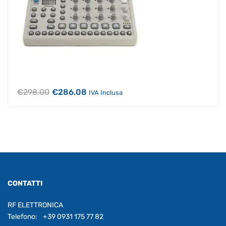
Il
Il
€
298.00
€
286.08
IVA Inclusa
prezzo
prezzo
originale
attuale
era:
è:
€298.00.
€286.08.
CONTATTI
RF ELETTRONICA
Telefono:
+39 0931 175 77 82