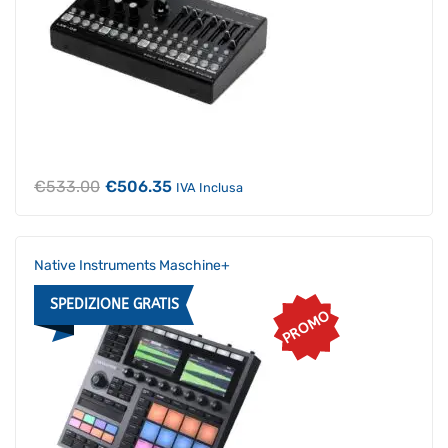
Il
Il
€
533.00
€
506.35
IVA Inclusa
prezzo
prezzo
originale
attuale
era:
è:
€533.00.
€506.35.
Native Instruments Maschine+
SPEDIZIONE GRATIS
PROMO