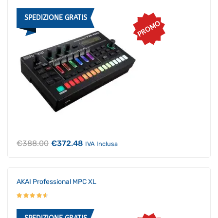
SPEDIZIONE GRATIS
PROMO
Il
Il
€
388.00
€
372.48
IVA Inclusa
prezzo
prezzo
originale
attuale
era:
è:
€388.00.
€372.48.
AKAI Professional MPC XL