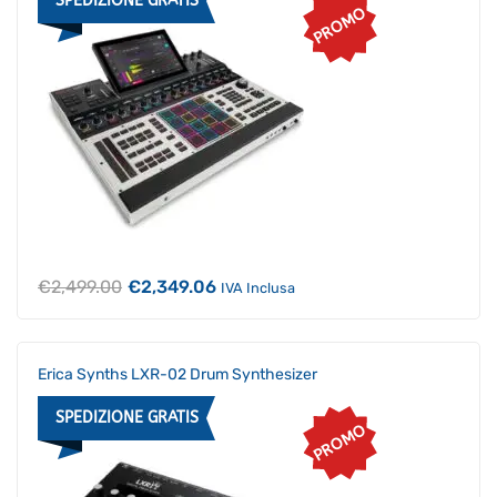
SPEDIZIONE GRATIS
PROMO
Il
Il
€
2,499.00
€
2,349.06
IVA Inclusa
prezzo
prezzo
originale
attuale
era:
è:
€2,499.00.
€2,349.06.
Erica Synths LXR-02 Drum Synthesizer
SPEDIZIONE GRATIS
PROMO