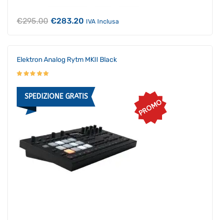
Il
Il
€
295.00
€
283.20
IVA Inclusa
prezzo
prezzo
originale
attuale
era:
è:
€295.00.
€283.20.
Elektron Analog Rytm MKII Black
SPEDIZIONE GRATIS
PROMO