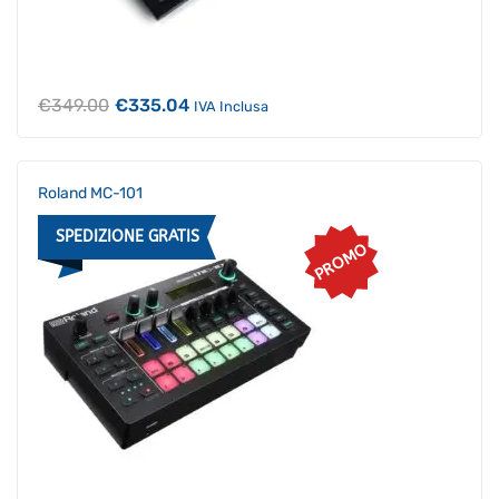
Il
Il
€
349.00
€
335.04
IVA Inclusa
prezzo
prezzo
originale
attuale
era:
è:
€349.00.
€335.04.
Roland MC-101
SPEDIZIONE GRATIS
PROMO