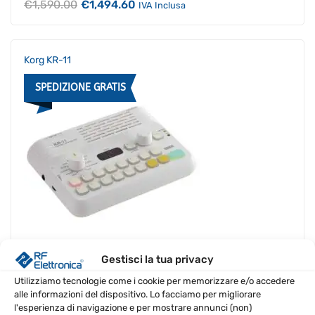
Il
Il
€
1,590.00
€
1,494.60
IVA Inclusa
prezzo
prezzo
originale
attuale
era:
è:
€1,590.00.
€1,494.60.
Korg KR-11
SPEDIZIONE GRATIS
Gestisci la tua privacy
€
129.00
IVA Inclusa
Utilizziamo tecnologie come i cookie per memorizzare e/o accedere
alle informazioni del dispositivo. Lo facciamo per migliorare
l'esperienza di navigazione e per mostrare annunci (non)