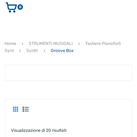
0
AUDIO E VIDEO
STRUMENTI MUSICALI
ELETTRONICA
Home
STRUMENTI MUSICALI
Tastiere Pianoforti
ULTIMI ARRIVI
Synt
Synth
Groove Box
Ricerca
prodotti
CERCA
Popolarità
Visualizzazione di 20 risultati