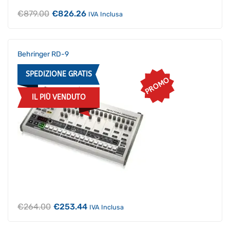
Il
Il
€
879.00
€
826.26
IVA Inclusa
prezzo
prezzo
originale
attuale
era:
è:
€879.00.
€826.26.
Behringer RD-9
SPEDIZIONE GRATIS
PROMO
IL PIÙ VENDUTO
Il
Il
€
264.00
€
253.44
IVA Inclusa
prezzo
prezzo
originale
attuale