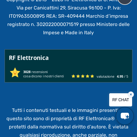
Via per Canicattini 29, Siracusa 96100 - P. Iva:
IT01963500895 REA: SR-409444 Marchio d’impresa
registrato n. 302022000071519 presso Ministero delle
Impese e Made in Italy
RF Elettronica
3028
recensioni
cosa dicono i nostri clienti
valutazione
4.95
/ 5
×
RF CHAT
Tutti i contenuti testuali e le immagini presenti su
questo sito sono di proprietà di RF Elettronica®
e sono
protetti dalla normativa sul diritto d’autore. È vietata
qualsiasi riproduzione, anche parziale,
non