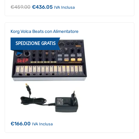
Il
Il
€
459.00
€
436.05
IVA Inclusa
prezzo
prezzo
originale
attuale
era:
è:
€459.00.
€436.05.
Korg Volca Beats con Alimentatore
SPEDIZIONE GRATIS
€
166.00
IVA Inclusa