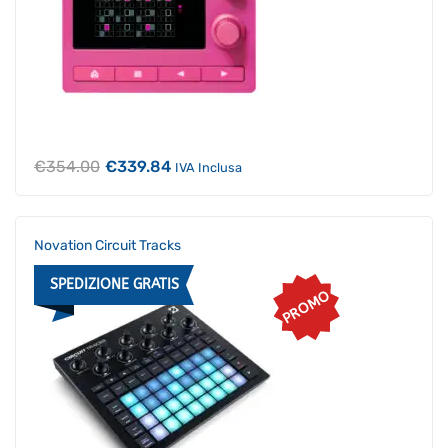
Il
Il
€
354.00
€
339.84
IVA Inclusa
prezzo
prezzo
originale
attuale
era:
è:
€354.00.
€339.84.
Novation Circuit Tracks
SPEDIZIONE GRATIS
PROMO