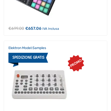
Il
Il
€
699.00
€
657.06
IVA Inclusa
prezzo
prezzo
originale
attuale
era:
è:
€699.00.
€657.06.
Elektron Model:Samples
SPEDIZIONE GRATIS
PROMO