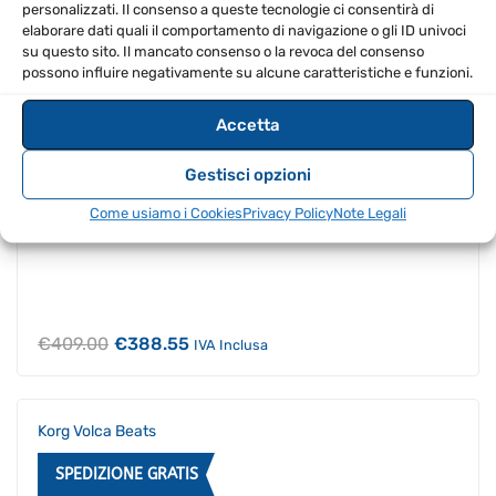
personalizzati. Il consenso a queste tecnologie ci consentirà di
Roland TR-08
elaborare dati quali il comportamento di navigazione o gli ID univoci
su questo sito. Il mancato consenso o la revoca del consenso
SPEDIZIONE GRATIS
PROMO
possono influire negativamente su alcune caratteristiche e funzioni.
Accetta
Gestisci opzioni
Come usiamo i Cookies
Privacy Policy
Note Legali
Il
Il
€
409.00
€
388.55
IVA Inclusa
prezzo
prezzo
originale
attuale
era:
è:
€409.00.
€388.55.
Korg Volca Beats
SPEDIZIONE GRATIS