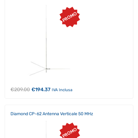
PROMO
Il
Il
€
209.00
€
194.37
IVA Inclusa
prezzo
prezzo
originale
attuale
era:
è:
€209.00.
€194.37.
Diamond CP-62 Antenna Verticale 50 MHz
PROMO