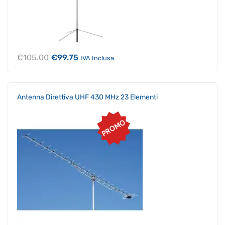
Il
Il
€
105.00
€
99.75
IVA Inclusa
prezzo
prezzo
originale
attuale
era:
è:
€105.00.
€99.75.
Antenna Direttiva UHF 430 MHz 23 Elementi
PROMO