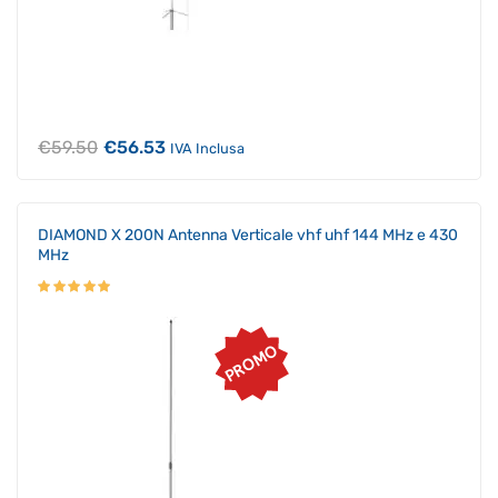
Il
Il
€
59.50
€
56.53
IVA Inclusa
prezzo
prezzo
originale
attuale
era:
è:
€59.50.
€56.53.
DIAMOND X 200N Antenna Verticale vhf uhf 144 MHz e 430
MHz
PROMO