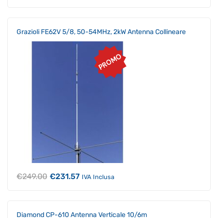
prezzo
prezzo
originale
attuale
era:
è:
€507.00.
€466.44.
Grazioli FE62V 5/8, 50-54MHz, 2kW Antenna Collineare
PROMO
Il
Il
€
249.00
€
231.57
IVA Inclusa
prezzo
prezzo
originale
attuale
era:
è:
€249.00.
€231.57.
Diamond CP-610 Antenna Verticale 10/6m