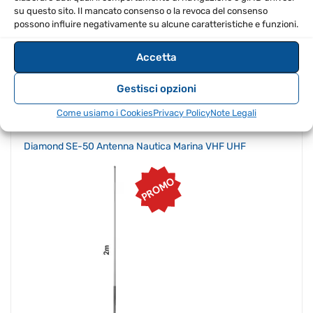
su questo sito. Il mancato consenso o la revoca del consenso
possono influire negativamente su alcune caratteristiche e funzioni.
Accetta
Gestisci opzioni
Il
Il
€
220.00
€
204.60
IVA Inclusa
prezzo
prezzo
originale
attuale
Come usiamo i Cookies
Privacy Policy
Note Legali
era:
è:
€220.00.
€204.60.
Diamond SE-50 Antenna Nautica Marina VHF UHF
PROMO