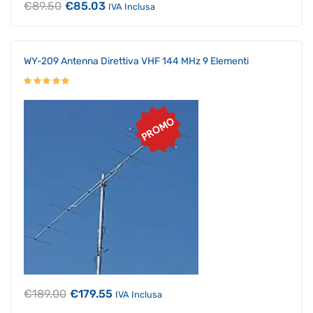
Il
Il
€
89.50
€
85.03
IVA Inclusa
prezzo
prezzo
originale
attuale
era:
è:
€89.50.
€85.03.
WY-209 Antenna Direttiva VHF 144 MHz 9 Elementi
PROMO
Il
Il
€
189.00
€
179.55
IVA Inclusa
prezzo
prezzo