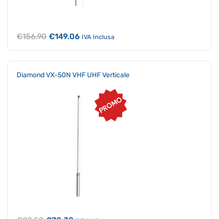
Il
Il
€
156.90
€
149.06
IVA Inclusa
prezzo
prezzo
originale
attuale
era:
è:
€156.90.
€149.06.
Diamond VX-50N VHF UHF Verticale
PROMO