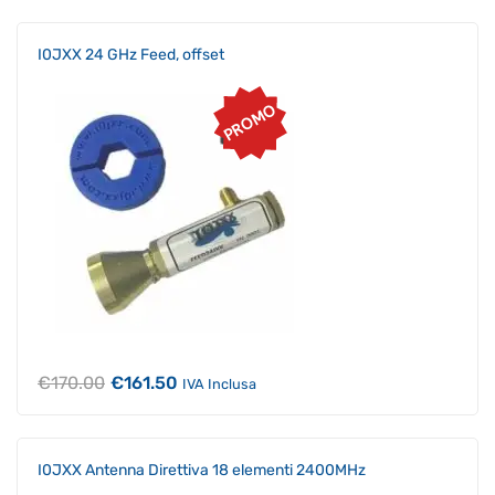
originale
attuale
era:
è:
€198.00.
€188.10.
I0JXX 24 GHz Feed, offset
PROMO
Il
Il
€
170.00
€
161.50
IVA Inclusa
prezzo
prezzo
originale
attuale
era:
è:
€170.00.
€161.50.
I0JXX Antenna Direttiva 18 elementi 2400MHz