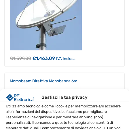
Il
Il
€
1,599.00
€
1,463.09
IVA Inclusa
prezzo
prezzo
originale
attuale
era:
è:
€1,599.00.
€1,463.09.
Momobeam Direttiva Monobanda 6m
PROMO
Gestisci la tua privacy
Utilizziamo tecnologie come i cookie per memorizzare e/o accedere
alle informazioni del dispositivo. Lo facciamo per migliorare
l'esperienza di navigazione e per mostrare annunci (non)
personalizzati. Il consenso a queste tecnologie ci consentirà di
elaborare dati quali il comportamento di navigazione o gli ID univoci