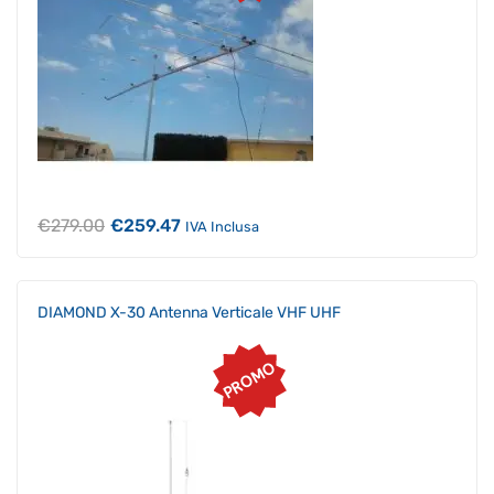
Il
Il
€
279.00
€
259.47
IVA Inclusa
prezzo
prezzo
originale
attuale
era:
è:
€279.00.
€259.47.
DIAMOND X-30 Antenna Verticale VHF UHF
PROMO