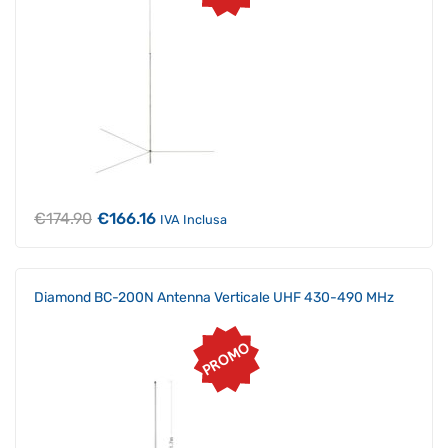
Il
Il
€
174.90
€
166.16
IVA Inclusa
prezzo
prezzo
originale
attuale
era:
è:
€174.90.
€166.16.
Diamond BC-200N Antenna Verticale UHF 430-490 MHz
PROMO