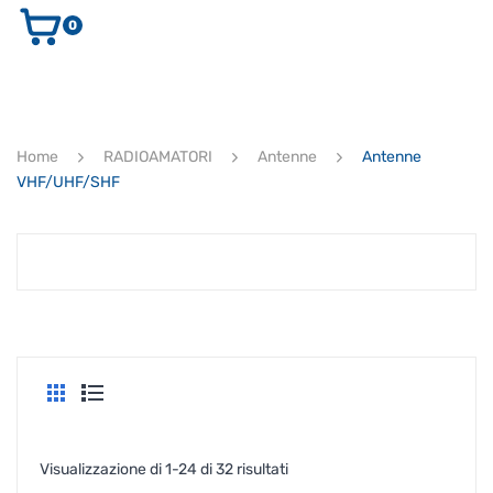
0
AUDIO E VIDEO
STRUMENTI MUSICALI
ELETTRONICA
Home
RADIOAMATORI
Antenne
Antenne
ULTIMI ARRIVI
VHF/UHF/SHF
Ricerca
prodotti
CERCA
Popolarità
Visualizzazione di 1-24 di 32 risultati