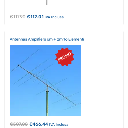
Il
Il
€
117.90
€
112.01
IVA Inclusa
prezzo
prezzo
originale
attuale
era:
è:
€117.90.
€112.01.
Antennas Amplifiers 6m + 2m 16 Elementi
PROMO
Il
Il
€
507.00
€
466.44
IVA Inclusa