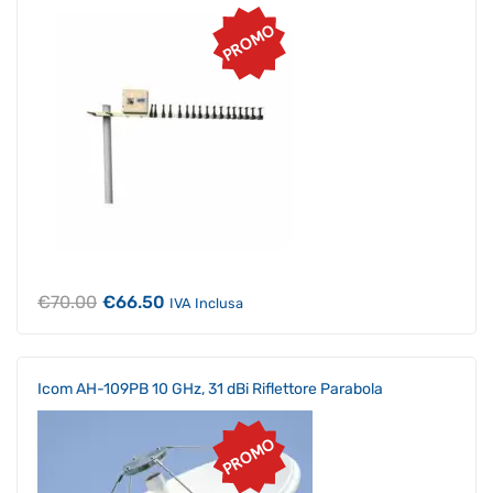
PROMO
Il
Il
€
70.00
€
66.50
IVA Inclusa
prezzo
prezzo
originale
attuale
era:
è:
€70.00.
€66.50.
Icom AH-109PB 10 GHz, 31 dBi Riflettore Parabola
PROMO