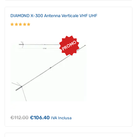
originale
attuale
era:
è:
€189.00.
€179.55.
DIAMOND X-300 Antenna Verticale VHF UHF
PROMO
Il
Il
€
112.00
€
106.40
IVA Inclusa
prezzo
prezzo
originale
attuale
era:
è:
€112.00.
€106.40.