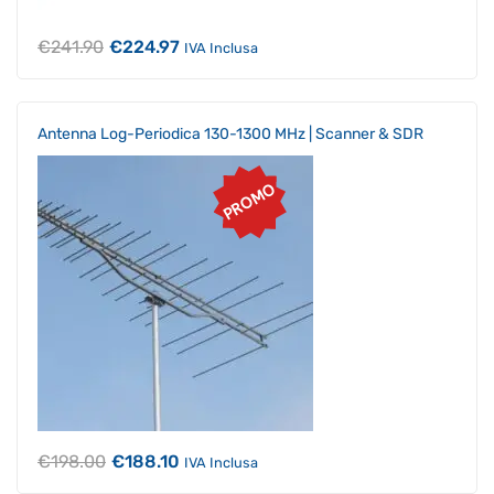
Il
Il
€
241.90
€
224.97
IVA Inclusa
prezzo
prezzo
originale
attuale
era:
è:
€241.90.
€224.97.
Antenna Log-Periodica 130-1300 MHz | Scanner & SDR
PROMO
Il
Il
€
198.00
€
188.10
IVA Inclusa
prezzo
prezzo