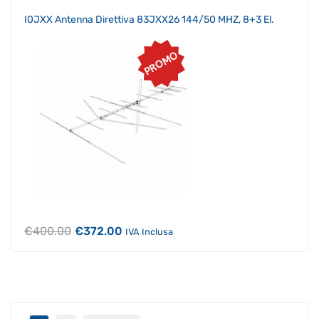
€70.00.
€66.50.
I0JXX Antenna Direttiva 83JXX26 144/50 MHZ, 8+3 El.
PROMO
Il
Il
€
400.00
€
372.00
IVA Inclusa
prezzo
prezzo
originale
attuale
era:
è:
€400.00.
€372.00.