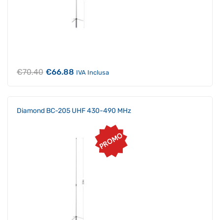
Il
Il
€
70.40
€
66.88
IVA Inclusa
prezzo
prezzo
originale
attuale
era:
è:
€70.40.
€66.88.
Diamond BC-205 UHF 430-490 MHz
PROMO