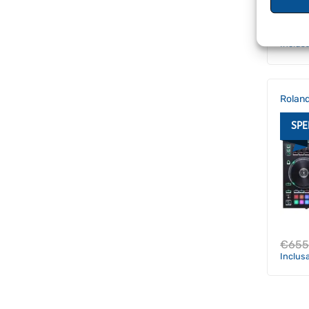
€
459
Inclus
Rolan
SPE
€
655
Inclus