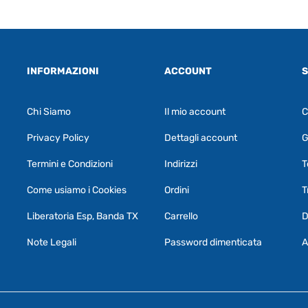
INFORMAZIONI
ACCOUNT
S
Chi Siamo
Il mio account
C
Privacy Policy
Dettagli account
G
Termini e Condizioni
Indirizzi
T
Come usiamo i Cookies
Ordini
T
Liberatoria Esp, Banda TX
Carrello
D
Note Legali
Password dimenticata
A