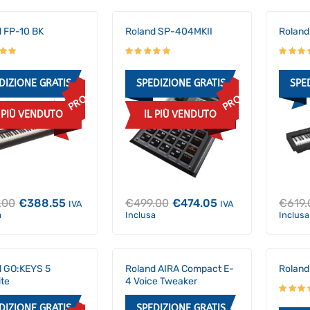
 FP-10 BK
Roland SP-404MKII
Roland
DIZIONE GRATIS
SPEDIZIONE GRATIS
SPE
PROMO
PROMO
L PIÙ VENDUTO
IL PIÙ VENDUTO
Il
Il
Il
Il
.00
€
388.55
€
499.00
€
474.05
€
619.
IVA
IVA
prezzo
prezzo
prezzo
prezzo
a
Inclusa
Inclusa
originale
attuale
originale
attuale
era:
è:
era:
è:
€409.00.
€388.55.
€499.00.
€474.05.
d GO:KEYS 5
Roland AIRA Compact E-
Roland
te
4 Voice Tweaker
DIZIONE GRATIS
SPEDIZIONE GRATIS