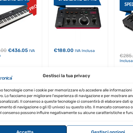
PROMO
SPE
Il
Il
.00
€
436.05
€
188.00
IVA
IVA Inclusa
prezzo
prezzo
€
285
a
originale
attuale
Inclusa
era:
è:
€459.00.
€436.05.
Gestisci la tua privacy
d GO:KEYS 5 Bianca
Roland KSCFP10-BK per
Roland
FP10
mo tecnologie come i cookie per memorizzare e/o accedere alle informazioni 
DIZIONE GRATIS
SPE
vo. Lo facciamo per migliorare l'esperienza di navigazione e per mostrare a
PROMO
sonalizzati. Il consenso a queste tecnologie ci consentirà di elaborare dati qua
ento di navigazione o gli ID univoci su questo sito. Il mancato consenso o 
l consenso possono influire negativamente su alcune caratteristiche e funz
Accetta
Gestisci opzioni