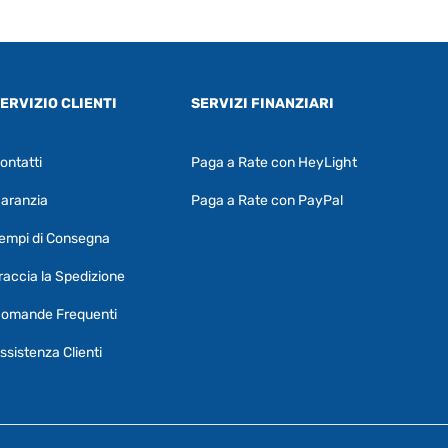
ERVIZIO CLIENTI
SERVIZI FINANZIARI
ontatti
Paga a Rate con HeyLight
Supporto clienti
RF Assist
aranzia
Paga a Rate con PayPal
Ciao, Come posso aiutarti?
empi di Consegna
Puoi chiedermi informazioni generali o
specifiche su certi prodotti.
raccia la Spedizione
Per ottenere dettagli su un determinato
omande Frequenti
prodotto
assicurati di indicarne il nome
completo
ssistenza Clienti