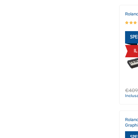
Roland
SPE
I
€
409
Inclus
Rolan
Graphi
SPE