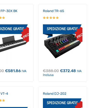
 FP-30X BK
Roland TR-6S
DIZIONE GRATIS
SPEDIZIONE GRATIS
PROMO
PROMO
Il
Il
Il
Il
00
€
581.86
€
388.00
€
372.48
IVA
IVA
prezzo
prezzo
prezzo
prezzo
Inclusa
originale
attuale
originale
attuale
era:
è:
era:
è:
€619.00.
€581.86.
€388.00.
€372.48.
 VT-4
Roland DJ-202
SPEDIZIONE GRATIS