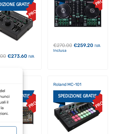
PROMO
DIZIONE GRATIS
PROMO
Il
Il
€
270.00
€
259.20
IVA
prezzo
prezzo
Inclusa
originale
attuale
Il
Il
.00
€
273.60
IVA
era:
è:
prezzo
prezzo
€270.00.
€259.20.
originale
attuale
era:
è:
€285.00.
€273.60.
 TR-08
Roland MC-101
del
DIZIONE GRATIS
SPEDIZIONE GRATIS
nnunci
PROMO
PROMO
li il
la
ioni.