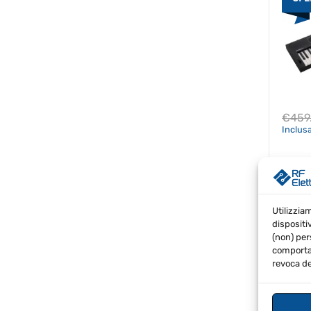
€
459
Inclus
Rolan
Utilizzia
SPE
dispositi
(non) per
comportam
revoca de