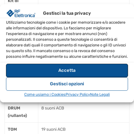
Kit di
batteria
128
Gestisci la tua privacy
utente
Utilizziamo tecnologie come i cookie per memorizzare e/o accedere
alle informazioni del dispositivo. Lo facciamo per migliorare
Modelli
128
l'esperienza di navigazione e per mostrare annunci (non)
utente
personalizzati. Il consenso a queste tecnologie ci consentirà di
elaborare dati quali il comportamento di navigazione o gli ID univoci
6 parti di strumenti, 16 step per 1 variazione,
su questo sito. Il mancato consenso o la revoca del consenso
Step
possono influire negativamente su alcune caratteristiche e funzioni.
8 (A – H) variazioni per 1 modello, 2 modelli di
sequencer
riempimento per 1 modello
Accetta
BASS DRUM
11 suoni ACB
Gestisci opzioni
(grancassa)
Come usiamo i Cookies
Privacy Policy
Note Legali
SNARE
DRUM
8 suoni ACB
(rullante)
TOM
19 suoni ACB