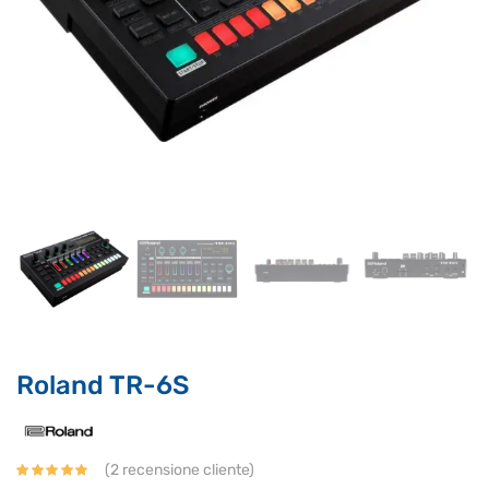
Roland TR-6S
Supporto clienti
RF Assist
Ciao, Come posso aiutarti?
(
2
recensione cliente)
Puoi chiedermi informazioni generali o specifiche su certi