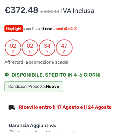
prodotti.
Il
Il
€
372.48
IVA Inclusa
€
388.00
Per ottenere dettagli su un determinato prodotto
prezzo
prezzo
assicurati di indicarne il nome completo
originale
attuale
paga fino a
18 rate
,
scopri di più
era:
è:
02
02
34
47
€388.00.
€372.48.
G
H
M
S
Affrettati la promozione scade!
DISPONIBILE, SPEDITO IN 4-6 GIORNI
Condizioni Prodotto:
Nuovo
Ricevilo entro il 17 Agosto e il 24 Agosto
Garanzia Aggiuntiva: