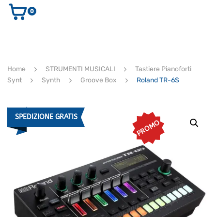
0
AUDIO E VIDEO
STRUMENTI MUSICALI
ELETTRONICA
Home
STRUMENTI MUSICALI
Tastiere Pianoforti
ULTIMI ARRIVI
Synt
Synth
Groove Box
Roland TR-6S
Ricerca
prodotti
CERCA
SPEDIZIONE GRATIS
PROMO