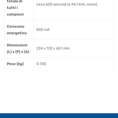
totale di
circa 600 secondi (a 44,1 kHz, mono)
tutti i
campioni
Consumo
500 mA
energetico
Dimensioni
224 x 132 x 60,1 mm
(L) x (P) x (A)
Peso (kg)
0.705