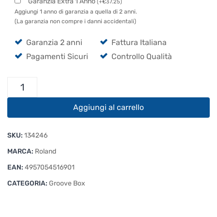
Garanzia Extra 1 Anno
(
+
€
37.25
)
Aggiungi 1 anno di garanzia a quella di 2 anni.
(La garanzia non compre i danni accidentali)
Garanzia 2 anni
Fattura Italiana
Pagamenti Sicuri
Controllo Qualità
Roland
TR-
6S
Aggiungi al carrello
quantità
SKU:
134246
MARCA:
Roland
EAN:
4957054516901
CATEGORIA:
Groove Box