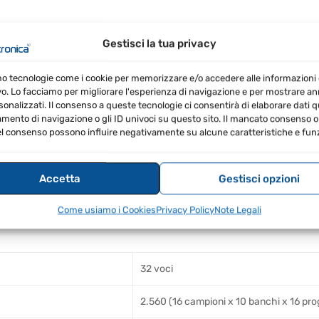
Gestisci la tua privacy
mo tecnologie come i cookie per memorizzare e/o accedere alle informazioni 
vo. Lo facciamo per migliorare l'esperienza di navigazione e per mostrare a
sonalizzati. Il consenso a queste tecnologie ci consentirà di elaborare dati qua
ento di navigazione o gli ID univoci su questo sito. Il mancato consenso o 
ciso delle forme d'onda.
l consenso possono influire negativamente su alcune caratteristiche e funz
 performance dinamiche.
pioni.
Accetta
Gestisci opzioni
alimentazione semplice.
Come usiamo i Cookies
Privacy Policy
Note Legali
32 voci
2.560 (16 campioni x 10 banchi x 16 prog