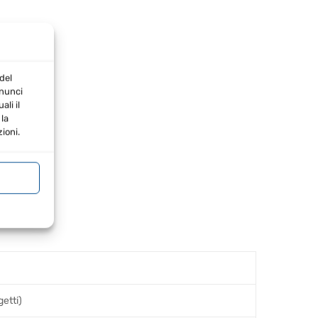
del
nnunci
li il
la
ioni.
etti)