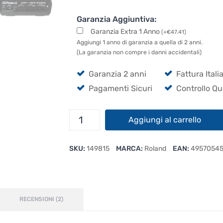
Garanzia Aggiuntiva:
Garanzia Extra 1 Anno
(
+
€
47.41
)
Aggiungi 1 anno di garanzia a quella di 2 anni.
(La garanzia non compre i danni accidentali)
Garanzia 2 anni
Fattura Itali
Pagamenti Sicuri
Controllo Qu
Roland
Aggiungi al carrello
SP-
404MKII
SKU:
149815
MARCA:
Roland
EAN:
49570545
quantità
RECENSIONI (2)