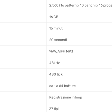
2.560 (16 pattern x 10 banchi x 16 proge
16 GB
16 minuti
20 secondi
WAV, AIFF, MP3
48kHz
480 tick
da 1 a 64 battute
Registrazione in loop
37 tipi