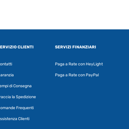
ERVIZIO CLIENTI
SERVIZI FINANZIARI
ontatti
Paga a Rate con HeyLight
Supporto clienti
RF Assist
aranzia
Paga a Rate con PayPal
Ciao, Come posso aiutarti?
empi di Consegna
Puoi chiedermi informazioni generali o
specifiche su certi prodotti.
raccia la Spedizione
Per ottenere dettagli su un determinato
omande Frequenti
prodotto
assicurati di indicarne il nome
completo
ssistenza Clienti