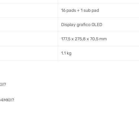
16 pads + 1 sub pad
Display grafico OLED
177,5 x 275,8 x 70,5 mm
1.1 kg
KII?
04MKII?