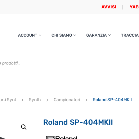
AVVISI
YAE
ACCOUNT
CHI SIAMO
GARANZIA
TRACCIA
orti Synt
Synth
Campionatori
Roland SP-404MKII
Roland SP-404MKII