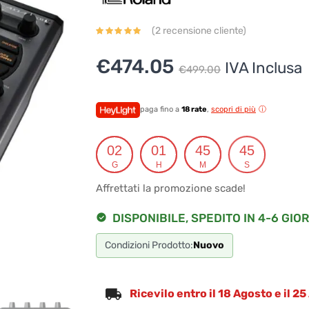
(
2
recensione cliente)
Il
Il
€
474.05
IVA Inclusa
€
499.00
prezzo
prezzo
originale
attuale
paga fino a
18 rate
,
scopri di più
era:
è:
02
01
45
45
€499.00.
€474.05.
G
H
M
S
Affrettati la promozione scade!
DISPONIBILE, SPEDITO IN 4-6 GIOR
Condizioni Prodotto:
Nuovo
Ricevilo entro il 18 Agosto e il 2