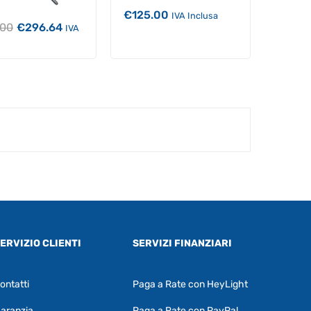
€
125.00
IVA Inclusa
Il
Il
.00
€
296.64
IVA
prezzo
prezzo
originale
attuale
era:
è:
€309.00.
€296.64.
ERVIZIO CLIENTI
SERVIZI FINANZIARI
ontatti
Paga a Rate con HeyLight
Supporto clienti
RF Assist
aranzia
Paga a Rate con PayPal