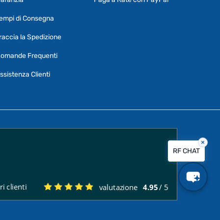
Ciao, Come posso aiutarti?
empi di Consegna
Puoi chiedermi informazioni generali o
specifiche su certi prodotti.
raccia la Spedizione
Per ottenere dettagli su un determinato
omande Frequenti
prodotto
assicurati di indicarne il nome
completo
ssistenza Clienti
×
Vorrei creare un ticket al servizio clienti
RF CHAT
Quali sono i tempi di consegna?
i clienti
valutazione
4.95
/ 5
Posso pagare a rate?