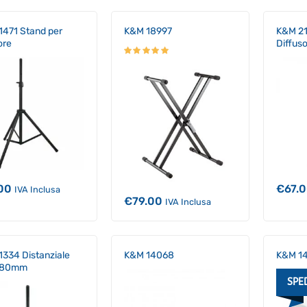
471 Stand per
K&M 18997
K&M 21
ore
Diffus
00
€
67.
IVA Inclusa
€
79.00
IVA Inclusa
334 Distanziale
K&M 14068
K&M 14
880mm
SPE