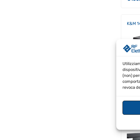
K&M 1
Utilizzia
dispositi
(non) per
comportam
revoca de
€
66.
K&M 1
tablet