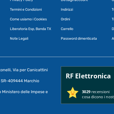
Termini e Condizioni
Indirizzi
T
Come usiamo i Cookies
Ordini
T
Liberatoria Esp, Banda TX
Carrello
D
Note Legali
Password dimenticata
A
nelli, Via per Canicattini
RF Elettronica
A: SR-409444 Marchio
3029
recensioni
 Ministero delle Impese e
cosa dicono i nostr