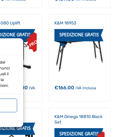
080 Uplift
K&M 18953
DIZIONE GRATIS
SPEDIZIONE GRATIS
PROMO
del
nnunci
li il
la
ioni.
Il
Il
.00
€
264.00
€
166.00
IVA
IVA Inclusa
prezzo
prezzo
originale
attuale
era:
è:
€275.00.
€264.00.
8880
K&M Omega 18810 Black
Set
DIZIONE GRATIS
SPEDIZIONE GRATIS