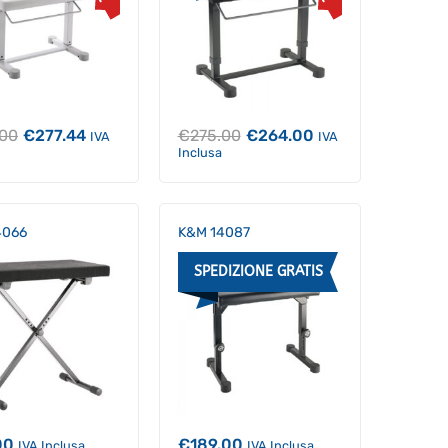
Il
Il
Il
Il
.00
€
277.44
€
275.00
€
264.00
IVA
IVA
prezzo
prezzo
prezzo
prezzo
Inclusa
originale
attuale
originale
attuale
era:
è:
era:
è:
€289.00.
€277.44.
€275.00.
€264.00.
4066
K&M 14087
SPEDIZIONE GRATIS
00
€
189.00
IVA Inclusa
IVA Inclusa