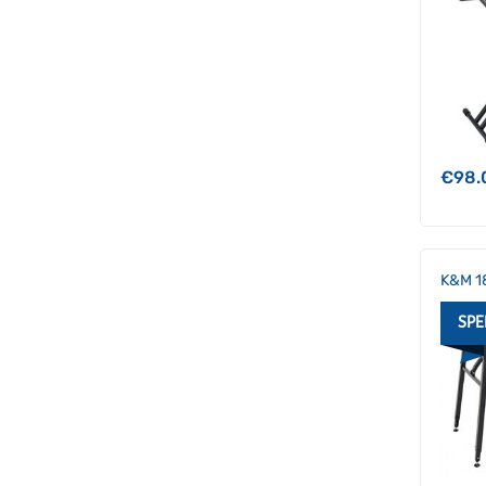
€
98.
K&M 1
SPE