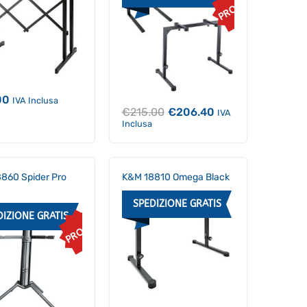
PROMO
00
IVA Inclusa
Il
Il
€
215.00
€
206.40
IVA
prezzo
prezzo
Inclusa
originale
attuale
era:
è:
€215.00.
€206.40.
860 Spider Pro
K&M 18810 Omega Black
SPEDIZIONE GRATIS
DIZIONE GRATIS
PROMO