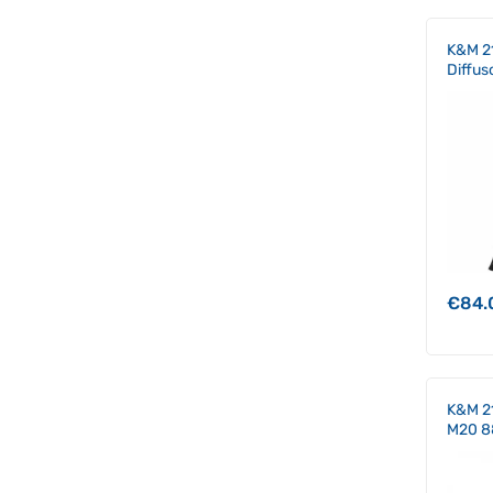
K&M 21
Diffus
€
84.
K&M 21
M20 