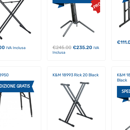
PROMO
€
111.
Il
Il
00
€
245.00
€
235.20
IVA Inclusa
IVA
prezzo
prezzo
Inclusa
originale
attuale
era:
è:
€245.00.
€235.20.
8950
K&M 18993 Rick 20 Black
K&M 18
Black
DIZIONE GRATIS
SPE