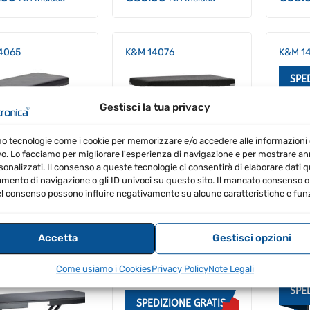
4065
K&M 14076
K&M 14
SPE
Gestisci la tua privacy
mo tecnologie come i cookie per memorizzare e/o accedere alle informazioni 
vo. Lo facciamo per migliorare l'esperienza di navigazione e per mostrare a
sonalizzati. Il consenso a queste tecnologie ci consentirà di elaborare dati qua
ento di navigazione o gli ID univoci su questo sito. Il mancato consenso o 
l consenso possono influire negativamente su alcune caratteristiche e funz
00
€
82.00
€
275
IVA Inclusa
IVA Inclusa
Inclusa
Accetta
Gestisci opzioni
8900 Stand with
K&M 18840 Baby Spider
K&M 1
Come usiamo i Cookies
Privacy Policy
Note Legali
op
Pro Black
SPE
SPEDIZIONE GRATIS