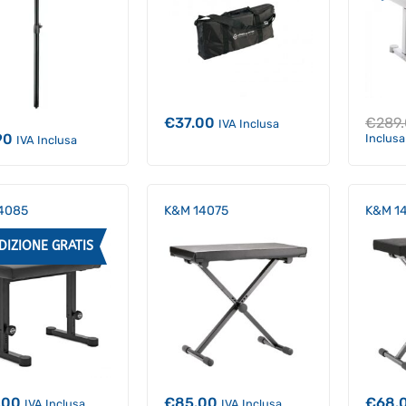
€
37.00
€
289
IVA Inclusa
90
Inclusa
IVA Inclusa
4085
K&M 14075
K&M 1
DIZIONE GRATIS
.00
€
85.00
€
68.
IVA Inclusa
IVA Inclusa