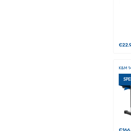
€
22.
K&M 1
SPE
€
166