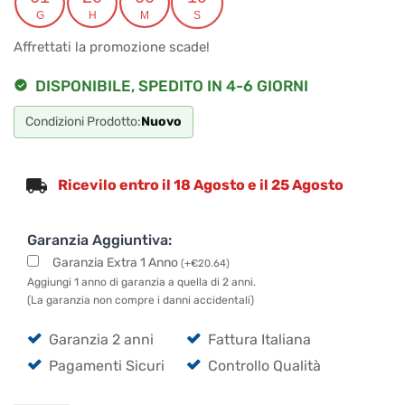
G
H
M
S
era:
è:
Affrettati la promozione scade!
€215.00.
€206.40.
DISPONIBILE, SPEDITO IN 4-6 GIORNI
Condizioni Prodotto:
Nuovo
Ricevilo entro il 18 Agosto e il 25 Agosto
Garanzia Aggiuntiva:
Garanzia Extra 1 Anno
(
+
€
20.64
)
Aggiungi 1 anno di garanzia a quella di 2 anni.
(La garanzia non compre i danni accidentali)
Garanzia 2 anni
Fattura Italiana
Pagamenti Sicuri
Controllo Qualità