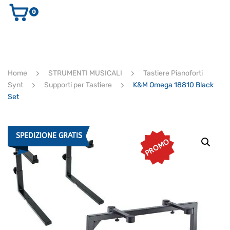
0
AUDIO E VIDEO
STRUMENTI MUSICALI
ELETTRONICA
Home
STRUMENTI MUSICALI
Tastiere Pianoforti
ULTIMI ARRIVI
Synt
Supporti per Tastiere
K&M Omega 18810 Black
Ricerca
Set
prodotti
CERCA
SPEDIZIONE GRATIS
PROMO