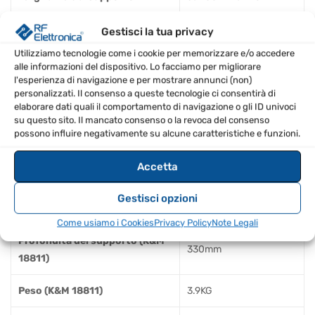
Materiale
In acciaio
Gestisci la tua privacy
Utilizziamo tecnologie come i cookie per memorizzare e/o accedere
Capacità di carico massimo
80KG
alle informazioni del dispositivo. Lo facciamo per migliorare
l'esperienza di navigazione e per mostrare annunci (non)
Manopola di bloccaggio
personalizzati. Il consenso a queste tecnologie ci consentirà di
Tipo di regolazione
elaborare dati quali il comportamento di navigazione o gli ID univoci
a molla
su questo sito. Il mancato consenso o la revoca del consenso
possono influire negativamente su alcune caratteristiche e funzioni.
Colore
Nero
Accetta
Altezza minima
262mm
Gestisci opzioni
Altezza massima
375mm
Come usiamo i Cookies
Privacy Policy
Note Legali
Profondità del supporto (K&M
330mm
18811)
Peso (K&M 18811)
3.9KG