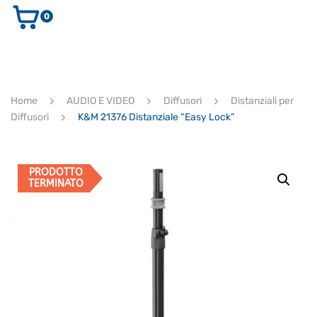
0
AUDIO E VIDEO
STRUMENTI MUSICALI
ELETTRONICA
Home
AUDIO E VIDEO
Diffusori
Distanziali per
ULTIMI ARRIVI
Diffusori
K&M 21376 Distanziale “Easy Lock”
Ricerca
prodotti
CERCA
PRODOTTO
TERMINATO