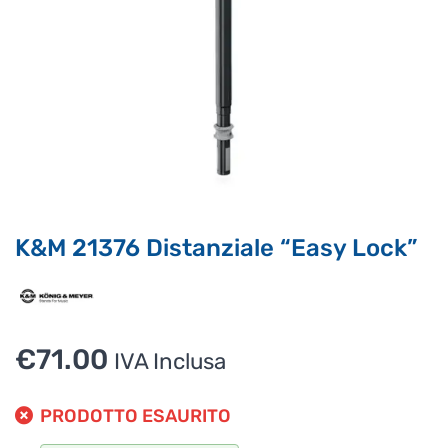
Supporto clienti
RF Assist
Ciao, Come posso aiutarti?
Puoi chiedermi informazioni generali o specifiche su certi
prodotti.
Per ottenere dettagli su un determinato prodotto
assicurati di indicarne il nome completo
K&M 21376 Distanziale “Easy Lock”
€
71.00
IVA Inclusa
PRODOTTO ESAURITO