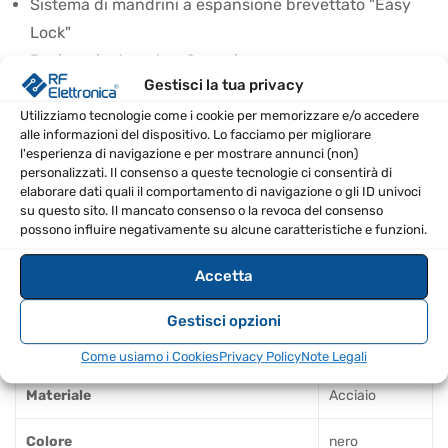
Sistema di mandrini a espansione brevettato "Easy
Lock"
Design pieghevole a 2 pezzi
Gestisci la tua privacy
Connessione priva di vibrazioni grazie alle stecche in
plastica
Utilizziamo tecnologie come i cookie per memorizzare e/o accedere
alle informazioni del dispositivo. Lo facciamo per migliorare
l'esperienza di navigazione e per mostrare annunci (non)
SPECIFICHE TECNICHE
personalizzati. Il consenso a queste tecnologie ci consentirà di
elaborare dati quali il comportamento di navigazione o gli ID univoci
Altezza (mm)
1005-1505
su questo sito. Il mancato consenso o la revoca del consenso
possono influire negativamente su alcune caratteristiche e funzioni.
Peso (kg)
2.35
Accetta
Capacità di carico massima (kg)
35
Gestisci opzioni
Diametro estremità tubo (mm)
35-37
Come usiamo i Cookies
Privacy Policy
Note Legali
Materiale
Acciaio
Colore
nero