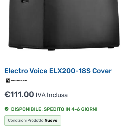
Supporto clienti
RF Assist
Ciao, Come posso aiutarti?
Puoi chiedermi informazioni generali o specifiche su certi
prodotti.
Per ottenere dettagli su un determinato prodotto
assicurati di indicarne il nome completo
Electro Voice ELX200-18S Cover
€
111.00
IVA Inclusa
DISPONIBILE, SPEDITO IN 4-6 GIORNI
Condizioni Prodotto:
Nuovo