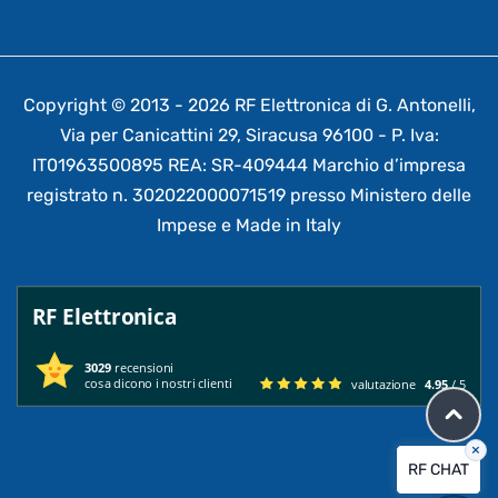
Copyright © 2013 - 2026 RF Elettronica di G. Antonelli,
Via per Canicattini 29, Siracusa 96100 - P. Iva:
IT01963500895 REA: SR-409444 Marchio d’impresa
registrato n. 302022000071519 presso Ministero delle
Impese e Made in Italy
RF Elettronica
3029
recensioni
cosa dicono i nostri clienti
valutazione
4.95
/ 5
×
RF CHAT