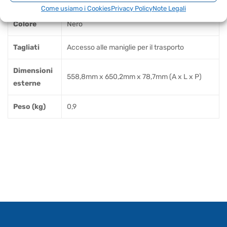
Materiale
Nylon
Come usiamo i Cookies
Privacy Policy
Note Legali
Colore
Nero
Tagliati
Accesso alle maniglie per il trasporto
Dimensioni
558,8mm x 650,2mm x 78,7mm (A x L x P)
esterne
Peso (kg)
0,9