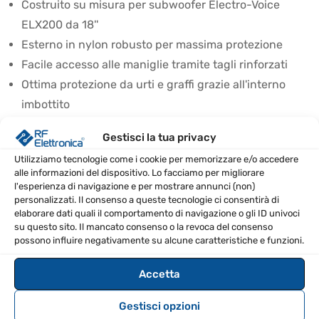
Costruito su misura per subwoofer Electro-Voice
ELX200 da 18''
Esterno in nylon robusto per massima protezione
Facile accesso alle maniglie tramite tagli rinforzati
Ottima protezione da urti e graffi grazie all'interno
imbottito
Resistenza alla polvere e all'umidità
Gestisci la tua privacy
Impalcatura sicura di più diffusori coperti
Utilizziamo tecnologie come i cookie per memorizzare e/o accedere
Tasca portaoggetti per accessori
alle informazioni del dispositivo. Lo facciamo per migliorare
Design elegante con logo EV stampato
l'esperienza di navigazione e per mostrare annunci (non)
personalizzati. Il consenso a queste tecnologie ci consentirà di
SPECIFICHE TECNICHE
elaborare dati quali il comportamento di navigazione o gli ID univoci
su questo sito. Il mancato consenso o la revoca del consenso
possono influire negativamente su alcune caratteristiche e funzioni.
Electro-Voice ELX200-18S 18' Subwoofer
Compatibile
passivo, Electro-Voice ELX200-18SP 18'
Accetta
con
Subwoofer attivo
Gestisci opzioni