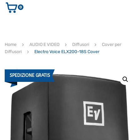
0
AUDIO E VIDEO
STRUMENTI MUSICALI
ELETTRONICA
Home
AUDIO E VIDEO
Diffusori
Cover per
ULTIMI ARRIVI
Diffusori
Electro Voice ELX200-18S Cover
Ricerca
prodotti
CERCA
SPEDIZIONE GRATIS