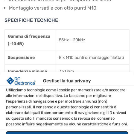
Montaggio versatile con otto punti M10
SPECIFICHE TECNICHE
Gamma di frequenza
55Hz – 20kHz
(-10dB)
Sospensione
8 x M10 punti di montaggio filettati
Impedenza minima
7,5 Ohm
Gestisci la tua privacy
Impedenza nominale
8 Ohm
Utilizziamo tecnologie come i cookie per memorizzare e/o accedere
alle informazioni del dispositivo. Lo facciamo per migliorare
DH-1M 1 pollice driver a
l'esperienza di navigazione e per mostrare annunci (non)
Trasduttore HF
compressione in titanio
personalizzati. Il consenso a queste tecnologie ci consentirà di
elaborare dati quali il comportamento di navigazione o gli ID univoci
su questo sito. Il mancato consenso o la revoca del consenso
Tipo di diffusore
full-range, due vie
possono influire negativamente su alcune caratteristiche e funzioni.
Dimensione del