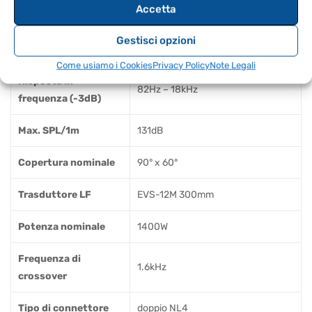
12 pollici
Accetta
woofer
Gestisci opzioni
Tipo di sistema
passivo
Come usiamo i Cookies
Privacy Policy
Note Legali
Risposta in
82Hz – 18kHz
frequenza (-3dB)
Max. SPL/1m
131dB
Copertura nominale
90° x 60°
Trasduttore LF
EVS-12M 300mm
Potenza nominale
1400W
Frequenza di
1.6kHz
crossover
Tipo di connettore
doppio NL4