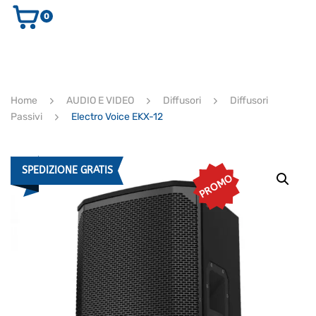
0
AUDIO E VIDEO
STRUMENTI MUSICALI
ELETTRONICA
Home
AUDIO E VIDEO
Diffusori
Diffusori
ULTIMI ARRIVI
Passivi
Electro Voice EKX-12
Ricerca
prodotti
CERCA
SPEDIZIONE GRATIS
PROMO