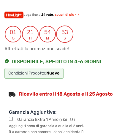
prezzo
prezzo
originale
attuale
paga fino a
24 rate
,
scopri di più
era:
è:
01
21
54
52
€658.00.
€618.52.
G
H
M
S
Affrettati la promozione scade!
DISPONIBILE, SPEDITO IN 4-6 GIORNI
Condizioni Prodotto:
Nuovo
Ricevilo entro il 18 Agosto e il 25 Agosto
Garanzia Aggiuntiva:
Garanzia Extra 1 Anno
(
+
€
61.85
)
Aggiungi 1 anno di garanzia a quella di 2 anni.
(La garanzia non compre i danni accidentali)