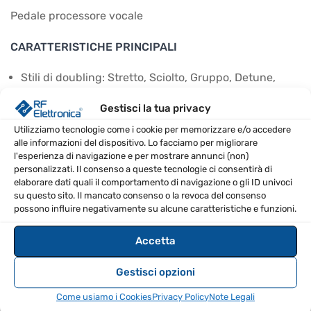
Pedale processore vocale
CARATTERISTICHE PRINCIPALI
Stili di doubling: Stretto, Sciolto, Gruppo, Detune,
Spessore, Ottava sopra, Ottava giù, Shout
Gestisci la tua privacy
USB per firmware e controllo
Utilizziamo tecnologie come i cookie per memorizzare e/o accedere
Controllo mic usando TC-Helicon MP-75
alle informazioni del dispositivo. Lo facciamo per migliorare
l'esperienza di navigazione e per mostrare annunci (non)
CONTENUTO DELLA CONFEZIONE
personalizzati. Il consenso a queste tecnologie ci consentirà di
elaborare dati quali il comportamento di navigazione o gli ID univoci
Alimentazione elettrica
su questo sito. Il mancato consenso o la revoca del consenso
possono influire negativamente su alcune caratteristiche e funzioni.
Cavo USB
Guida per l'utente
Accetta
SPECIFICHE TECNICHE
Gestisci opzioni
Come usiamo i Cookies
Privacy Policy
Note Legali
Alimentatore (in dotazione)
12V. 4a