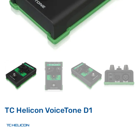
Supporto clienti
RF Assist
Ciao, Come posso aiutarti?
Puoi chiedermi informazioni generali o specifiche su certi
prodotti.
Per ottenere dettagli su un determinato prodotto
assicurati di indicarne il nome completo
TC Helicon VoiceTone D1