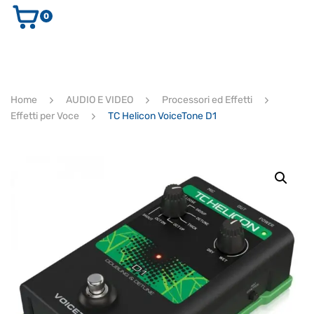
0
AUDIO E VIDEO
STRUMENTI MUSICALI
ELETTRONICA
Home
AUDIO E VIDEO
Processori ed Effetti
ULTIMI ARRIVI
Effetti per Voce
TC Helicon VoiceTone D1
Ricerca
prodotti
CERCA