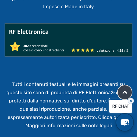
Impese e Made in Italy
RF Elettronica
3029
recensioni
cosa dicono i nostri clienti
valutazione
4.95
/ 5
Tutti i contenuti testuali e le immagini presenti su
questo sito sono di proprietà di RF Elettronica®
e sono
protetti dalla normativa sul diritto d’autore. È vietata
×
RF CHAT
qualsiasi riproduzione, anche parziale,
non
espressamente autorizzata per iscritto.
Clicca qui per
Maggiori informazioni sulle note legali