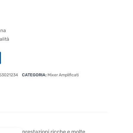
ana
alità
53021234
CATEGORIA:
Mixer Amplificati
n le sue prestazioni ricche e molte