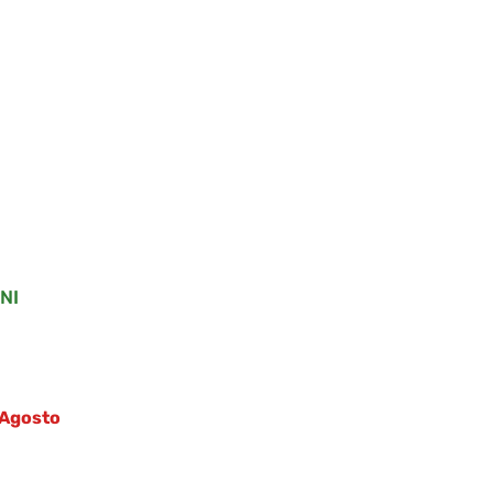
.
.
NI
4 Agosto