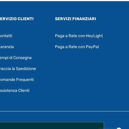
ERVIZIO CLIENTI
SERVIZI FINANZIARI
ontatti
Paga a Rate con HeyLight
Supporto clienti
RF Assist
aranzia
Paga a Rate con PayPal
Ciao, Come posso aiutarti?
empi di Consegna
Puoi chiedermi informazioni generali o
specifiche su certi prodotti.
raccia la Spedizione
Per ottenere dettagli su un determinato
omande Frequenti
prodotto
assicurati di indicarne il nome
completo
ssistenza Clienti