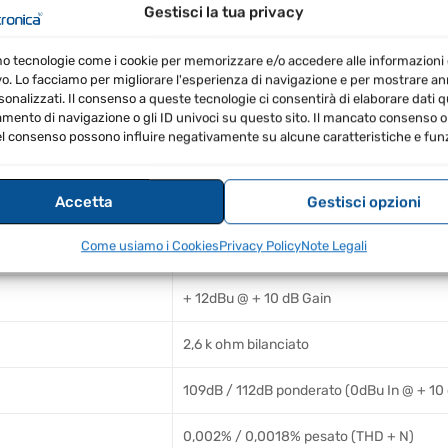
Gestisci la tua privacy
o interno, soppressione del feedback e EQ grafico, è la s
uole e club con un budget piuttosto limitato.
mo tecnologie come i cookie per memorizzare e/o accedere alle informazioni 
vo. Lo facciamo per migliorare l'esperienza di navigazione e per mostrare a
sonalizzati. Il consenso a queste tecnologie ci consentirà di elaborare dati qua
ento di navigazione o gli ID univoci su questo sito. Il mancato consenso o 
l consenso possono influire negativamente su alcune caratteristiche e funz
48'' x 18,1 '' x 18,7 '' / 122 mm x 460 mm x
Accetta
Gestisci opzioni
10.4
Come usiamo i Cookies
Privacy Policy
Note Legali
+ 10dB a + 60dB
+ 12dBu @ + 10 dB Gain
2,6 k ohm bilanciato
109dB / 112dB ponderato (0dBu In @ + 10
0,002% / 0,0018% pesato (THD + N)