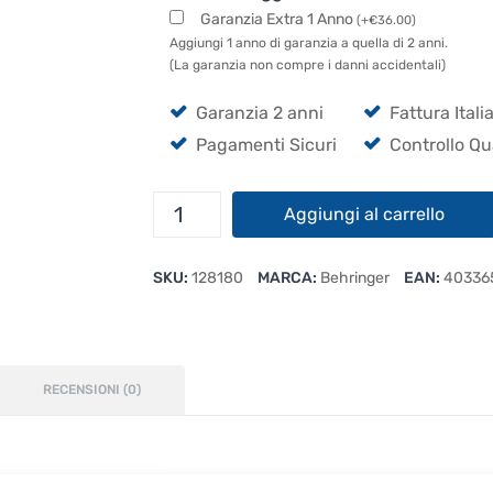
Garanzia Extra 1 Anno
(
+
€
36.00
)
Aggiungi 1 anno di garanzia a quella di 2 anni.
(La garanzia non compre i danni accidentali)
Garanzia 2 anni
Fattura Itali
Pagamenti Sicuri
Controllo Qu
Behringer
Aggiungi al carrello
PMP
4000
SKU:
128180
MARCA:
Behringer
EAN:
40336
quantità
RECENSIONI (0)
r offre 16 canali e amplificatore 2×800 watt in uno: Co