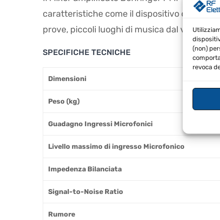
caratteristiche come il dispositivo di effett
prove, piccoli luoghi di musica dal vivo o sc
Utilizzia
dispositi
(non) per
SPECIFICHE TECNICHE
comportam
revoca de
Dimensioni
Peso (kg)
Guadagno Ingressi Microfonici
Livello massimo di ingresso Microfonico
Impedenza Bilanciata
Signal-to-Noise Ratio
Rumore