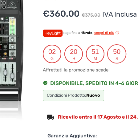
Il
Il
€
360.00
IVA Inclusa
€
375.00
prezzo
prezzo
originale
attuale
paga fino a
18 rate
,
scopri di più
era:
è:
02
20
51
49
€375.00
€360.00
G
H
M
S
Affrettati la promozione scade!
DISPONIBILE, SPEDITO IN 4-6 GIOR
Condizioni Prodotto:
Nuovo
Ricevilo entro il 17 Agosto e il 2
Garanzia Aggiuntiva: