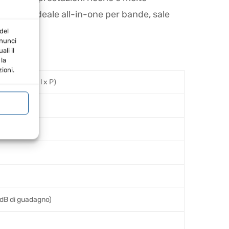
oluzione ideale all-in-one per bande, sale
del
nnunci
li il
la
ioni.
 476 mm (H x l x P)
 dB di guadagno)