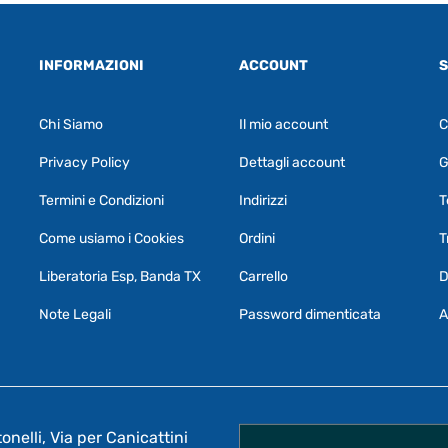
INFORMAZIONI
ACCOUNT
S
Chi Siamo
Il mio account
C
Privacy Policy
Dettagli account
G
Termini e Condizioni
Indirizzi
T
Come usiamo i Cookies
Ordini
T
Liberatoria Esp, Banda TX
Carrello
D
Note Legali
Password dimenticata
A
nelli, Via per Canicattini