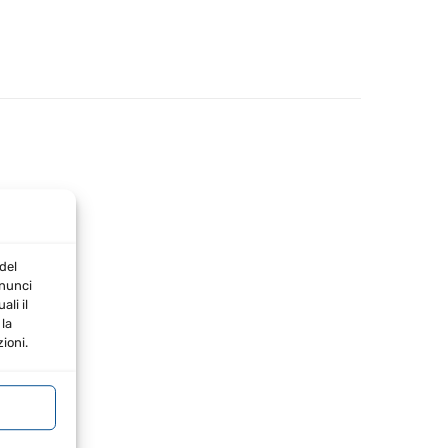
del
nnunci
li il
la
ioni.