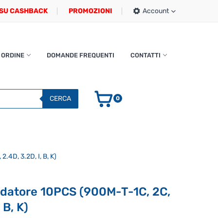
SU CASHBACK
PROMOZIONI
Account
 ORDINE
DOMANDE FREQUENTI
CONTATTI
CERCA
0
.4D, 3.2D, I, B, K)
ldatore 10PCS (900M-T-1C, 2C,
 B, K)