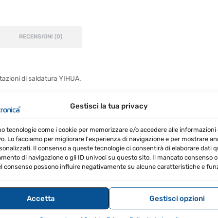
Saldatore
10PCS
(900M-
RECENSIONI (0)
T-
1C,
2C,
3C,
tazioni di saldatura YIHUA.
1.2D,
1.6D,
Gestisci la tua privacy
2.4D,
ldatura YIHUA
3.2D,
mo tecnologie come i cookie per memorizzare e/o accedere alle informazioni 
I,
vo. Lo facciamo per migliorare l'esperienza di navigazione e per mostrare a
B,
sonalizzati. Il consenso a queste tecnologie ci consentirà di elaborare dati qua
aldatori YIHUA
K)
ento di navigazione o gli ID univoci su questo sito. Il mancato consenso o 
l consenso possono influire negativamente su alcune caratteristiche e funz
quantità
Accetta
Gestisci opzioni