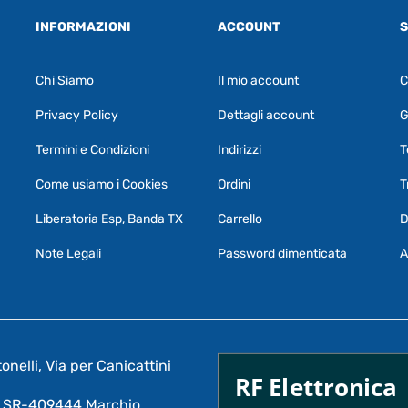
INFORMAZIONI
ACCOUNT
S
Chi Siamo
Il mio account
C
Privacy Policy
Dettagli account
G
Termini e Condizioni
Indirizzi
T
Come usiamo i Cookies
Ordini
T
Liberatoria Esp, Banda TX
Carrello
D
Note Legali
Password dimenticata
A
nelli, Via per Canicattini
RF Elettronica
A: SR-409444 Marchio