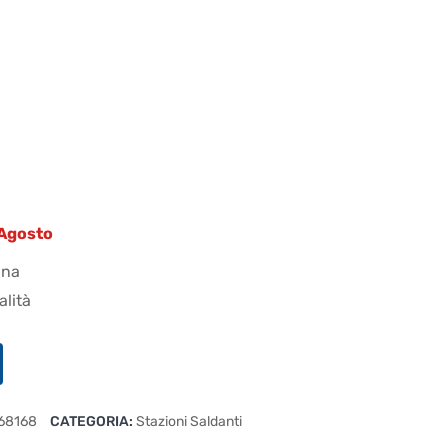
9 Agosto
ana
alità
68168
CATEGORIA:
Stazioni Saldanti