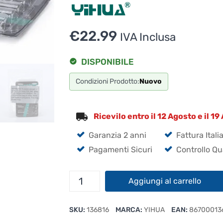
€
22.99
IVA Inclusa
DISPONIBILE
Condizioni Prodotto:
Nuovo
Ricevilo entro il 12 Agosto e il 1
Garanzia 2 anni
Fattura Itali
Pagamenti Sicuri
Controllo Qu
YIHUA
Aggiungi al carrello
Set
Di
SKU:
136816
MARCA:
YIHUA
EAN:
86700013
Punte
per