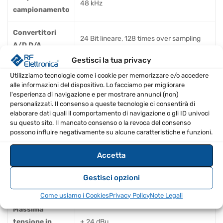
48 kHz
campionamento
Convertitori
24 Bit lineare, 128 times over sampling
A/D D/A
Gestisci la tua privacy
Distorsione
0,1% (1 kHz, 10W), 0,3% (1 kHz, metà
Utilizziamo tecnologie come i cookie per memorizzare e/o accedere
armonica totale
potenza)
alle informazioni del dispositivo. Lo facciamo per migliorare
l'esperienza di navigazione e per mostrare annunci (non)
Risposta in
personalizzati. Il consenso a queste tecnologie ci consentirà di
± 1,0 dB (1W, 8 ohm; 20 Hz a 20 kHz)
elaborare dati quali il comportamento di navigazione o gli ID univoci
frequenza
su questo sito. Il mancato consenso o la revoca del consenso
possono influire negativamente su alcune caratteristiche e funzioni.
100dB (A-Weighted, 8 ohm;
S/N Ratio
impostazione guadagno = + 14dBu)
Accetta
Inferiore a -60 dB (metà potenza, 8 ohm;
Gestisci opzioni
Crosstalk
1kHz, Vol Max Input 150 ohm; Shunt)
Come usiamo i Cookies
Privacy Policy
Note Legali
Massima
tensione in
+ 24 dBu