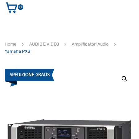
0
AUDIO E VIDEO
STRUMENTI MUSICALI
ELETTRONICA
Home
AUDIO E VIDEO
Amplificatori Audio
ULTIMI ARRIVI
Yamaha PX3
Ricerca
prodotti
CERCA
SPEDIZIONE GRATIS