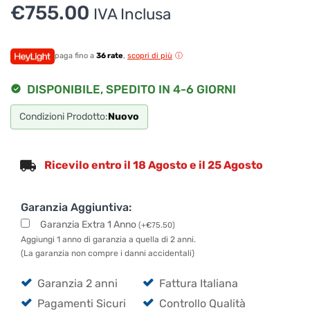
Ciao, Come posso aiutarti?
€
755.00
IVA Inclusa
Puoi chiedermi informazioni generali o specifiche su certi
prodotti.
Per ottenere dettagli su un determinato prodotto
paga fino a
36 rate
,
scopri di più
assicurati di indicarne il nome completo
DISPONIBILE, SPEDITO IN 4-6 GIORNI
Condizioni Prodotto:
Nuovo
Ricevilo entro il 18 Agosto e il 25 Agosto
Garanzia Aggiuntiva:
Garanzia Extra 1 Anno
(
+
€
75.50
)
Aggiungi 1 anno di garanzia a quella di 2 anni.
(La garanzia non compre i danni accidentali)
Garanzia 2 anni
Fattura Italiana
Pagamenti Sicuri
Controllo Qualità