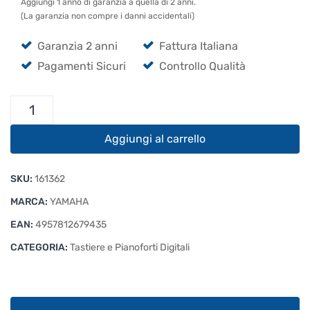
Aggiungi 1 anno di garanzia a quella di 2 anni.
(La garanzia non compre i danni accidentali)
Garanzia 2 anni
Fattura Italiana
Pagamenti Sicuri
Controllo Qualità
Yamaha
P-
225
Aggiungi al carrello
B
quantità
SKU:
161362
MARCA:
YAMAHA
EAN:
4957812679435
CATEGORIA:
Tastiere e Pianoforti Digitali