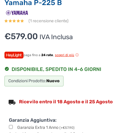
Yamaha P-225 B
(
1
recensione cliente)
€
579.00
IVA Inclusa
paga fino a
24 rate
,
scopri di più
DISPONIBILE, SPEDITO IN 4-6 GIORNI
Condizioni Prodotto:
Nuovo
Ricevilo entro il 18 Agosto e il 25 Agosto
Garanzia Aggiuntiva:
Garanzia Extra 1 Anno
(
+
€
57.90
)