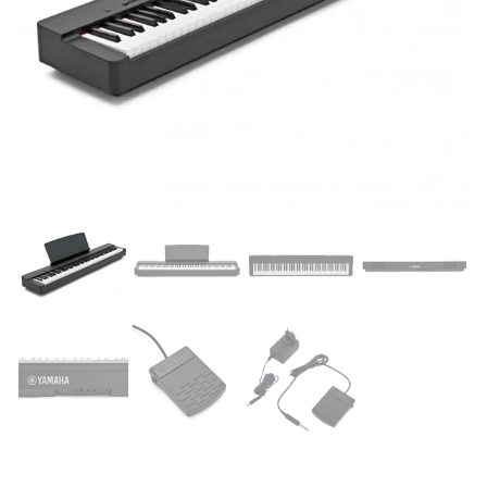
Supporto clienti
RF Assist
Ciao, Come posso aiutarti?
Puoi chiedermi informazioni generali o specifiche su certi
prodotti.
Per ottenere dettagli su un determinato prodotto
assicurati di indicarne il nome completo