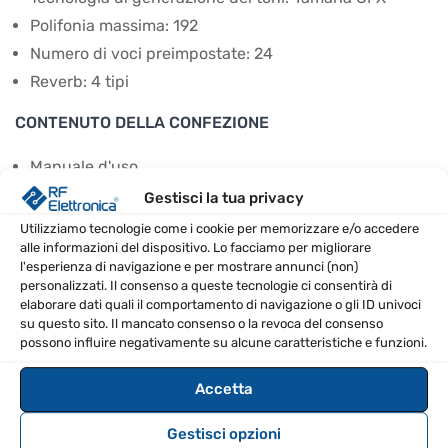
Polifonia massima: 192
Numero di voci preimpostate: 24
Reverb: 4 tipi
CONTENUTO DELLA CONFEZIONE
Manuale d'uso
Registrazione online del prodotto
Gestisci la tua privacy
Leggio
Utilizziamo tecnologie come i cookie per memorizzare e/o accedere
alle informazioni del dispositivo. Lo facciamo per migliorare
Interruttore a pedale
l'esperienza di navigazione e per mostrare annunci (non)
Adattatore AC
personalizzati. Il consenso a queste tecnologie ci consentirà di
elaborare dati quali il comportamento di navigazione o gli ID univoci
SPECIFICHE TECNICHE
su questo sito. Il mancato consenso o la revoca del consenso
possono influire negativamente su alcune caratteristiche e funzioni.
Peso (kg)
11.5
Accetta
Larghezza (mm)
1326
Gestisci opzioni