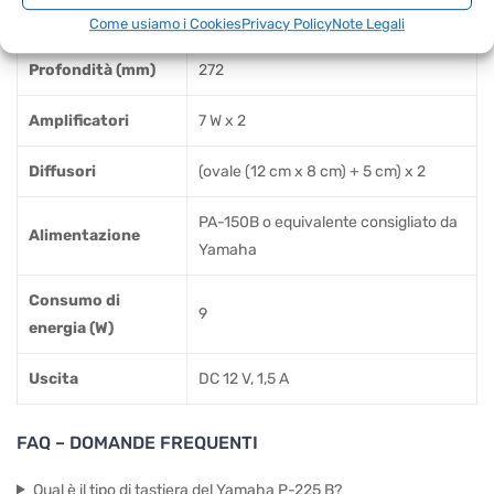
Altezza (mm)
129
Come usiamo i Cookies
Privacy Policy
Note Legali
Profondità (mm)
272
Amplificatori
7 W x 2
Diffusori
(ovale (12 cm x 8 cm) + 5 cm) x 2
PA-150B o equivalente consigliato da
Alimentazione
Yamaha
Consumo di
9
energia (W)
Uscita
DC 12 V, 1,5 A
FAQ – DOMANDE FREQUENTI
Qual è il tipo di tastiera del Yamaha P-225 B?