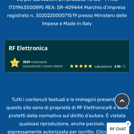
IT01963500895 REA: SR-409444 Marchio d’impresa
registrato n. 302022000071519 presso Ministero delle
Impese e Made in Italy
RF Elettronica
3029
recensioni
cosa dicono i nostri clienti
valutazione
4.95
/ 5
Tutti i contenuti testuali e le immagini presenti su
questo sito sono di proprietà di RF Elettronica®
e sono
protetti dalla normativa sul diritto d’autore. È vietata
qualsiasi riproduzione, anche parziale,
non
×
RF CHAT
espressamente autorizzata per iscritto.
Clicca qui per