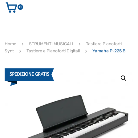
0
AUDIO E VIDEO
STRUMENTI MUSICALI
ELETTRONICA
Home
STRUMENTI MUSICALI
Tastiere Pianoforti
ULTIMI ARRIVI
Synt
Tastiere e Pianoforti Digitali
Yamaha P-225 B
Ricerca
prodotti
CERCA
SPEDIZIONE GRATIS