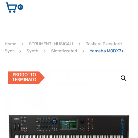
0
AUDIO E VIDEO
STRUMENTI MUSICALI
ELETTRONICA
Home
STRUMENTI MUSICALI
Tastiere Pianoforti
ULTIMI ARRIVI
Synt
Synth
Sintetizzatori
Yamaha MODX7+
Ricerca
prodotti
CERCA
PRODOTTO
TERMINATO