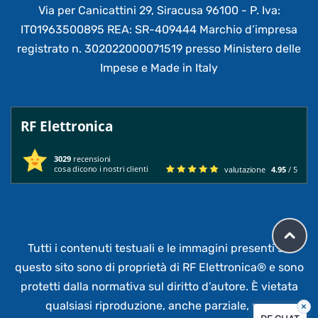
Via per Canicattini 29, Siracusa 96100 - P. Iva:
IT01963500895 REA: SR-409444 Marchio d’impresa
registrato n. 302022000071519 presso Ministero delle
Impese e Made in Italy
RF Elettronica
3029
recensioni
cosa dicono i nostri clienti
valutazione
4.95
/ 5
Tutti i contenuti testuali e le immagini presenti su
questo sito sono di proprietà di RF Elettronica®
e sono
protetti dalla normativa sul diritto d’autore. È vietata
qualsiasi riproduzione, anche parziale,
non
×