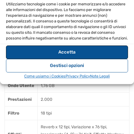
Utilizziamo tecnologie come i cookie per memorizzare e/o accedere
Polifonia
alle informazioni del dispositivo. Lo facciamo per migliorare
massima
128 (max.)
l'esperienza di navigazione e per mostrare annunci (non)
personalizzati. Il consenso a queste tecnologie ci consentirà di
FM-X
elaborare dati quali il comportamento di navigazione o gli ID univoci
su questo sito. Il mancato consenso o la revoca del consenso
Capacità
possono influire negativamente su alcune caratteristiche e funzioni.
16 parti (interne), parti di ingresso audio
multi
(A/D*, USB*) *parte stereo
timbrica
Accetta
Onde
5,67 GB (se convertito in formato lineare a 16
Gestisci opzioni
Preselezione
bit)
Come usiamo i Cookies
Privacy Policy
Note Legali
Onde Utente
1,76 GB
Prestazioni
2.000
Filtro
18 tipi
Reverb x 12 tipi, Variazione x 76 tipi,