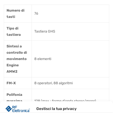
Numero di
76
tasti
Tipo di
Tastiera GHS
tastiera
Sintesi a
controllo di
movimento
8 elementi
Engine
AMW2
FM-X
8 operatori, 88 algoritmi
Polifonia
massima
128 (max.; forme d'onda stereo/mono)
AWM2
Gestisci la tua privacy