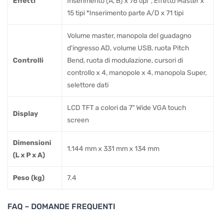
Effetti
Inserimento (A, B) x 76 tipi*, Effetto Master x
15 tipi *Inserimento parte A/D x 71 tipi
Volume master, manopola del guadagno
d'ingresso AD, volume USB, ruota Pitch
Controlli
Bend, ruota di modulazione, cursori di
controllo x 4, manopole x 4, manopola Super,
selettore dati
LCD TFT a colori da 7" Wide VGA touch
Display
screen
Dimensioni
1.144 mm x 331 mm x 134 mm
(L x P x A)
Peso (kg)
7.4
FAQ – DOMANDE FREQUENTI