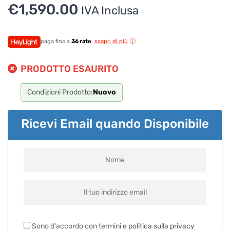
€
1,590.00
IVA Inclusa
Per ottenere dettagli su un determinato prodotto
assicurati di indicarne il nome completo
paga fino a
36 rate
,
scopri di più
PRODOTTO ESAURITO
Condizioni Prodotto:
Nuovo
Ricevi Email quando Disponibile
Sono d'accordo con termini e
politica sulla privacy