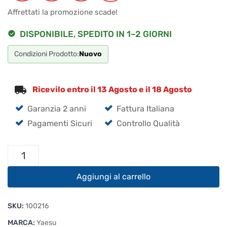
era:
è:
Affrettati la promozione scade!
€13.30.
€12.64.
DISPONIBILE, SPEDITO IN 1–2 GIORNI
Condizioni Prodotto:
Nuovo
Ricevilo entro il 13 Agosto e il 18 Agosto
Garanzia 2 anni
Fattura Italiana
Pagamenti Sicuri
Controllo Qualità
Yaesu
PA-
46C
Aggiungi al carrello
Carica
Batteria
SKU:
100216
quantità
MARCA:
Yaesu