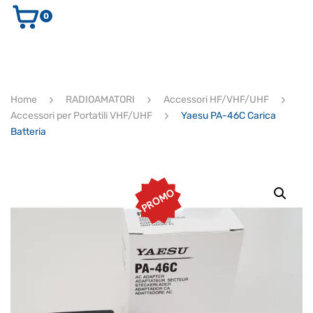
0
AUDIO E VIDEO
STRUMENTI MUSICALI
ELETTRONICA
Home
RADIOAMATORI
Accessori HF/VHF/UHF
ULTIMI ARRIVI
Accessori per Portatili VHF/UHF
Yaesu PA-46C Carica
Ricerca
Batteria
prodotti
CERCA
PROMO