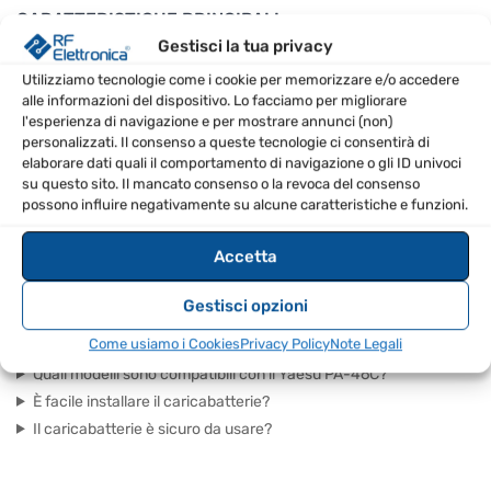
CARATTERISTICHE PRINCIPALI
Gestisci la tua privacy
Compatibile con VX-2E, VX-3, VR-120 e VR-160
Utilizziamo tecnologie come i cookie per memorizzare e/o accedere
Design compatto per un facile utilizzo
alle informazioni del dispositivo. Lo facciamo per migliorare
l'esperienza di navigazione e per mostrare annunci (non)
Facilità di installazione
personalizzati. Il consenso a queste tecnologie ci consentirà di
Sicurezza e affidabilità nel caricamento
elaborare dati quali il comportamento di navigazione o gli ID univoci
su questo sito. Il mancato consenso o la revoca del consenso
SPECIFICHE TECNICHE
possono influire negativamente su alcune caratteristiche e funzioni.
Accetta
EAN
8670001002161
Gestisci opzioni
FAQ – DOMANDE FREQUENTI
Come usiamo i Cookies
Privacy Policy
Note Legali
Quali modelli sono compatibili con il Yaesu PA-46C?
È facile installare il caricabatterie?
Il caricabatterie è sicuro da usare?