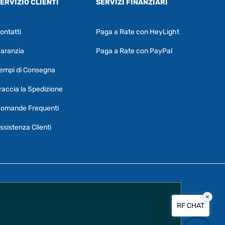
ERVIZIO CLIENTI
SERVIZI FINANZIARI
ontatti
Paga a Rate con HeyLight
Supporto clienti
RF Assist
aranzia
Paga a Rate con PayPal
Ciao, Come posso aiutarti?
empi di Consegna
Puoi chiedermi informazioni generali o
specifiche su certi prodotti.
raccia la Spedizione
Per ottenere dettagli su un determinato
omande Frequenti
prodotto
assicurati di indicarne il nome
completo
ssistenza Clienti
×
Vorrei creare un ticket al servizio clienti
RF CHAT