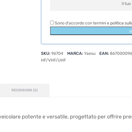
Sono d'accordo con termini e
politica sul
I
SKU:
96704
MARCA:
Yaesu
EAN:
867000096
HF/VHF/UHF
RECENSIONI (0)
icolare potente e versatile, progettato per offrire pre