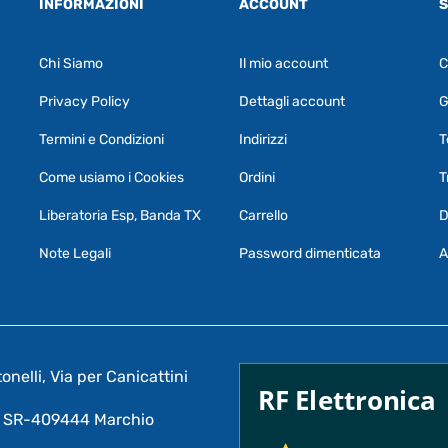
INFORMAZIONI
ACCOUNT
S
Chi Siamo
Il mio account
C
Privacy Policy
Dettagli account
G
Termini e Condizioni
Indirizzi
T
Come usiamo i Cookies
Ordini
T
Liberatoria Esp, Banda TX
Carrello
D
Note Legali
Password dimenticata
A
nelli, Via per Canicattini
RF Elettronica
A: SR-409444 Marchio