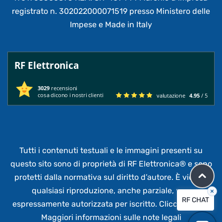
registrato n. 302022000071519 presso Ministero delle
Impese e Made in Italy
RF Elettronica
3029
recensioni
cosa dicono i nostri clienti
valutazione
4.95
/ 5
Tutti i contenuti testuali e le immagini presenti su
questo sito sono di proprietà di RF Elettronica®
e sono
protetti dalla normativa sul diritto d’autore. È vietata
qualsiasi riproduzione, anche parziale,
non
×
RF CHAT
espressamente autorizzata per iscritto.
Clicca qui per
Maggiori informazioni sulle note legali