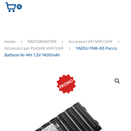
0
AUDIO E VIDEO
STRUMENTI MUSICALI
ELETTRONICA
Home
RADIOAMATORI
Accessori HF/VHF/UHF
ULTIMI ARRIVI
Accessori per Portatili VHF/UHF
YAESU FNB-83 Pacco
Ricerca
Batterie Ni-MH 7.2V 1400mAh
prodotti
CERCA
PROMO