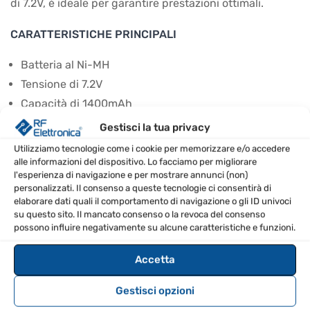
di 7.2V, è ideale per garantire prestazioni ottimali.
CARATTERISTICHE PRINCIPALI
Batteria al Ni-MH
Tensione di 7.2V
Capacità di 1400mAh
Compatibile con FT-60E e FT-270E
Gestisci la tua privacy
Utilizziamo tecnologie come i cookie per memorizzare e/o accedere
SPECIFICHE TECNICHE
alle informazioni del dispositivo. Lo facciamo per migliorare
l'esperienza di navigazione e per mostrare annunci (non)
personalizzati. Il consenso a queste tecnologie ci consentirà di
Tipo di batteria
Ni-MH
elaborare dati quali il comportamento di navigazione o gli ID univoci
su questo sito. Il mancato consenso o la revoca del consenso
Tensione
7.2V
possono influire negativamente su alcune caratteristiche e funzioni.
Capacità
1400mAh
Accetta
Gestisci opzioni
FAQ – DOMANDE FREQUENTI