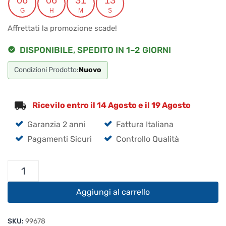
originale
attuale
G
H
M
S
era:
è:
Affrettati la promozione scade!
€17.50.
€16.63.
DISPONIBILE, SPEDITO IN 1–2 GIORNI
Condizioni Prodotto:
Nuovo
Ricevilo entro il 14 Agosto e il 19 Agosto
Garanzia 2 anni
Fattura Italiana
Pagamenti Sicuri
Controllo Qualità
YAESU
FNB-
83
Aggiungi al carrello
Pacco
Batterie
SKU:
99678
Ni-