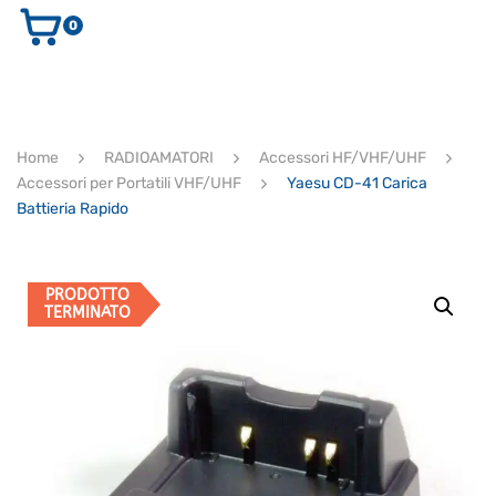
0
AUDIO E VIDEO
STRUMENTI MUSICALI
ELETTRONICA
Home
RADIOAMATORI
Accessori HF/VHF/UHF
ULTIMI ARRIVI
Accessori per Portatili VHF/UHF
Yaesu CD-41 Carica
Ricerca
Battieria Rapido
prodotti
CERCA
PRODOTTO
TERMINATO