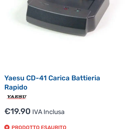
Supporto clienti
RF Assist
Ciao, Come posso aiutarti?
Puoi chiedermi informazioni generali o specifiche su certi
prodotti.
Per ottenere dettagli su un determinato prodotto
assicurati di indicarne il nome completo
Yaesu CD-41 Carica Battieria
Rapido
€
19.90
IVA Inclusa
PRODOTTO ESAURITO