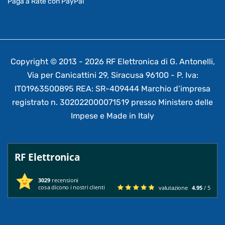
Paga a Rate con PayPal
Copyright © 2013 - 2026 RF Elettronica di G. Antonelli,
Via per Canicattini 29, Siracusa 96100 - P. Iva:
IT01963500895 REA: SR-409444 Marchio d’impresa
registrato n. 302022000071519 presso Ministero delle
Impese e Made in Italy
RF Elettronica
3029
recensioni
cosa dicono i nostri clienti
valutazione
4.95
/ 5