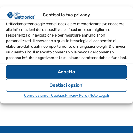
Compatibile con apparati Yaesu FT-2D, FT-3D, VX-8D
Gestisci la tua privacy
e FT-5D
Utilizziamo tecnologie come i cookie per memorizzare e/o accedere
Ricarica rapida delle batterie
alle informazioni del dispositivo. Lo facciamo per migliorare
Design compatto e leggero
l'esperienza di navigazione e per mostrare annunci (non)
personalizzati. Il consenso a queste tecnologie ci consentirà di
Facilità d'uso
elaborare dati quali il comportamento di navigazione o gli ID univoci
su questo sito. Il mancato consenso o la revoca del consenso
SPECIFICHE TECNICHE
possono influire negativamente su alcune caratteristiche e funzioni.
EAN
8670000983584
Accetta
Gestisci opzioni
Come usiamo i Cookies
Privacy Policy
Note Legali