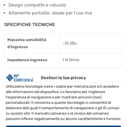
Design compatto e robusto
Altamente portatile, ideale per l'uso live
SPECIFICHE TECNICHE
Massima sensibilità
-32 dBu
d'ingresso
Impedenza ingresso
1 M Ohms
Max. livello di uscita
20 dBu
Gestisci la tua privacy
Impedenza uscita
600 Ohm
Utilizziamo tecnologie come i cookie per memorizzare e/o accedere
alle informazioni del dispositivo. Lo facciamo per migliorare
l'esperienza di navigazione e per mostrare annunci (non)
Gate e tensione CRASH
+ 4 V
personalizzati. Il consenso a queste tecnologie ci consentirà di
minima
elaborare dati quali il comportamento di navigazione o gli ID univoci
su questo sito. Il mancato consenso o la revoca del consenso
possono influire negativamente su alcune caratteristiche e funzioni.
Tensione CV esterna
± 10 V