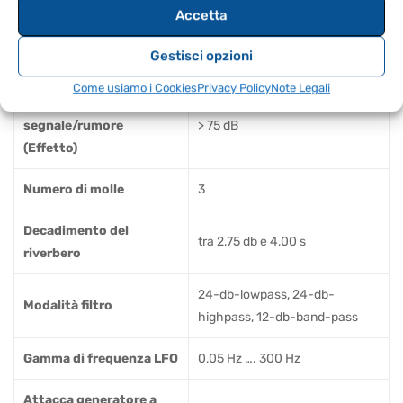
Accetta
Rapporto
segnale/rumore
> 80 dB
Gestisci opzioni
(Diretta)
Come usiamo i Cookies
Privacy Policy
Note Legali
Rapporto
segnale/rumore
> 75 dB
(Effetto)
Numero di molle
3
Decadimento del
tra 2,75 db e 4,00 s
riverbero
24-db-lowpass, 24-db-
Modalità filtro
highpass, 12-db-band-pass
Gamma di frequenza LFO
0,05 Hz …. 300 Hz
Attacca generatore a