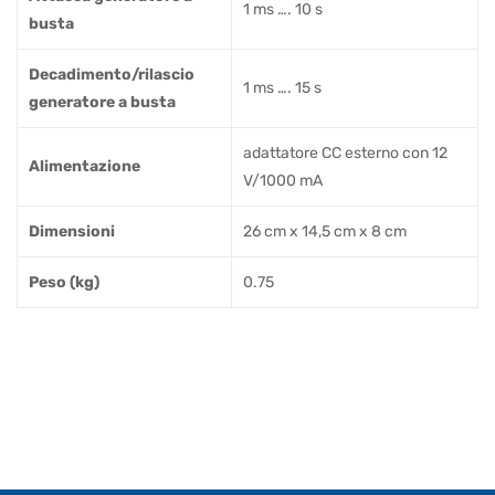
1 ms …. 10 s
busta
Decadimento/rilascio
1 ms …. 15 s
generatore a busta
adattatore CC esterno con 12
Alimentazione
V/1000 mA
Dimensioni
26 cm x 14,5 cm x 8 cm
Peso (kg)
0.75