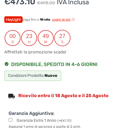
Il
Il
€
473.10
IVA Inclusa
€
498.00
prezzo
prezzo
originale
attuale
paga fino a
18 rate
,
scopri di più
era:
è:
00
23
49
27
€498.00.
€473.10.
G
H
M
S
Affrettati la promozione scade!
DISPONIBILE, SPEDITO IN 4-6 GIORNI
Condizioni Prodotto:
Nuovo
Ricevilo entro il 18 Agosto e il 25 Agosto
Garanzia Aggiuntiva:
Garanzia Extra 1 Anno
(
+
€
47.31
)
Aggiungi 1 anno di garanzia a quella di 2 anni.