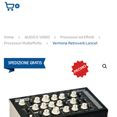
0
AUDIO E VIDEO
STRUMENTI MUSICALI
ELETTRONICA
Home
AUDIO E VIDEO
Processori ed Effetti
ULTIMI ARRIVI
Processori Multieffetto
Vermona Retroverb Lancet
Ricerca
prodotti
CERCA
SPEDIZIONE GRATIS
PROMO