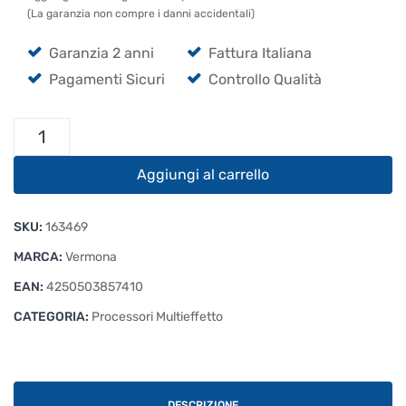
(La garanzia non compre i danni accidentali)
Garanzia 2 anni
Fattura Italiana
Pagamenti Sicuri
Controllo Qualità
Vermona
Retroverb
Lancet
Aggiungi al carrello
quantità
SKU:
163469
MARCA:
Vermona
EAN:
4250503857410
CATEGORIA:
Processori Multieffetto
DESCRIZIONE