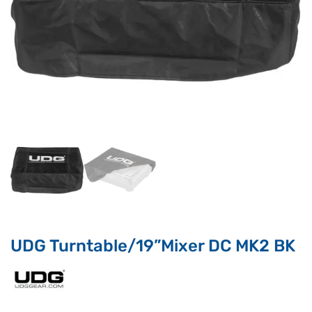
Supporto clienti
RF Assist
Ciao, Come posso aiutarti?
Puoi chiedermi informazioni generali o specifiche su certi
prodotti.
Per ottenere dettagli su un determinato prodotto
assicurati di indicarne il nome completo
UDG Turntable/19”Mixer DC MK2 BK