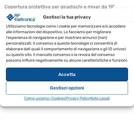
Copertura protettiva per giradischi e mixer da 19''
Gestisci la tua privacy
CARATTERISTICHE PRINCIPALI
Utilizziamo tecnologie come i cookie per memorizzare e/o accedere
alle informazioni del dispositivo. Lo facciamo per migliorare
Materiale: nylon impermeabile 210D
l'esperienza di navigazione e per mostrare annunci (non)
Colore: Nero
personalizzati. Il consenso a queste tecnologie ci consentirà di
elaborare dati quali il comportamento di navigazione o gli ID univoci
SPECIFICHE TECNICHE
su questo sito. Il mancato consenso o la revoca del consenso
possono influire negativamente su alcune caratteristiche e funzioni.
Dimensioni esterne (L x P x A)
490 x 160 x 390 mm
Accetta
Peso (kg)
0.12
Gestisci opzioni
Come usiamo i Cookies
Privacy Policy
Note Legali