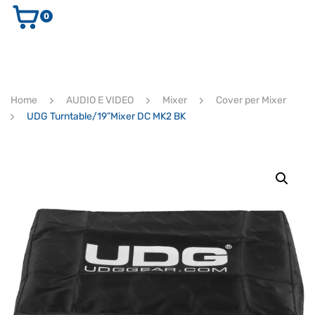
0
AUDIO E VIDEO
STRUMENTI MUSICALI
ELETTRONICA
Home
AUDIO E VIDEO
Mixer
Cover per Mixer
ULTIMI ARRIVI
UDG Turntable/19”Mixer DC MK2 BK
Ricerca
prodotti
CERCA