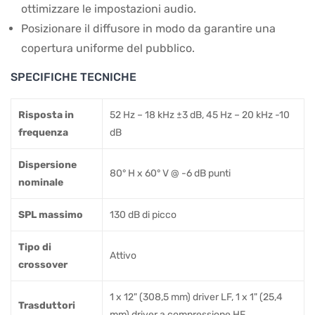
ottimizzare le impostazioni audio.
Posizionare il diffusore in modo da garantire una
copertura uniforme del pubblico.
SPECIFICHE TECNICHE
Risposta in
52 Hz – 18 kHz ±3 dB, 45 Hz – 20 kHz -10
frequenza
dB
Dispersione
80° H x 60° V @ -6 dB punti
nominale
SPL massimo
130 dB di picco
Tipo di
Attivo
crossover
1 x 12" (308,5 mm) driver LF, 1 x 1" (25,4
Trasduttori
mm) driver a compressione HF