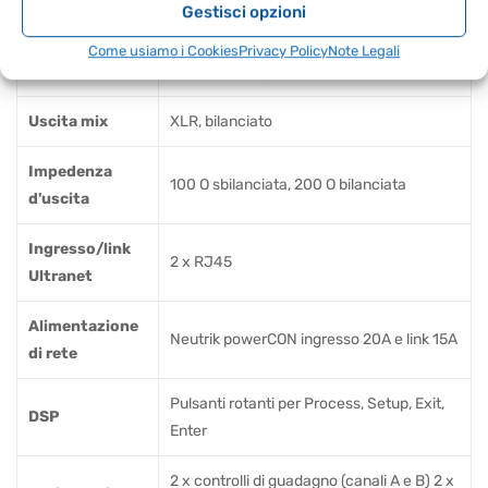
Gestisci opzioni
ingresso
Come usiamo i Cookies
Privacy Policy
Note Legali
Uscita A / B
2 x XLR collegati all'ingresso
Uscita mix
XLR, bilanciato
Impedenza
100 O sbilanciata, 200 O bilanciata
d'uscita
Ingresso/link
2 x RJ45
Ultranet
Alimentazione
Neutrik powerCON ingresso 20A e link 15A
di rete
Pulsanti rotanti per Process, Setup, Exit,
DSP
Enter
2 x controlli di guadagno (canali A e B) 2 x