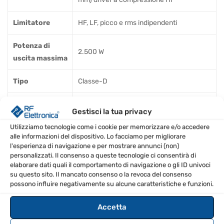
Limitatore
HF, LF, picco e rms indipendenti
Potenza di
2.500 W
uscita massima
Tipo
Classe-D
Protezione
Corto circuito, circuito aperto, termico
Gestisci la tua privacy
Utilizziamo tecnologie come i cookie per memorizzare e/o accedere
Ingresso A / B
2 x combo jack / XLR
alle informazioni del dispositivo. Lo facciamo per migliorare
l'esperienza di navigazione e per mostrare annunci (non)
Sensibilità
Linea +4 dBu, mic -22 dBu, commutabile
personalizzati. Il consenso a queste tecnologie ci consentirà di
elaborare dati quali il comportamento di navigazione o gli ID univoci
Impedenza
su questo sito. Il mancato consenso o la revoca del consenso
20 kO sbilanciato, 40 kO equilibrato
possono influire negativamente su alcune caratteristiche e funzioni.
d'ingresso
Accetta
Livello
massimo di
+21 dBu