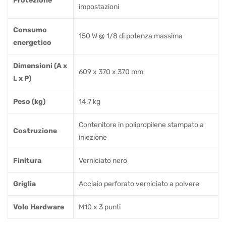
Protezione
impostazioni
Consumo
150 W @ 1/8 di potenza massima
energetico
Dimensioni (A x
609 x 370 x 370 mm
L x P)
Peso (kg)
14,7 kg
Contenitore in polipropilene stampato a
Costruzione
iniezione
Finitura
Verniciato nero
Griglia
Acciaio perforato verniciato a polvere
Volo Hardware
M10 x 3 punti