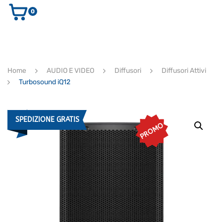
0
AUDIO E VIDEO
STRUMENTI MUSICALI
ELETTRONICA
Home
AUDIO E VIDEO
Diffusori
Diffusori Attivi
ULTIMI ARRIVI
Turbosound iQ12
Ricerca
prodotti
CERCA
SPEDIZIONE GRATIS
PROMO