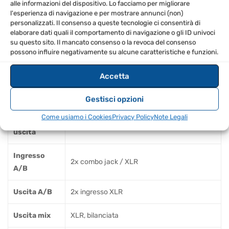
alle informazioni del dispositivo. Lo facciamo per migliorare
Protezione contro: corto circuito, circuito aperto,
l'esperienza di navigazione e per mostrare annunci (non)
personalizzati. Il consenso a queste tecnologie ci consentirà di
surriscaldamento
elaborare dati quali il comportamento di navigazione o gli ID univoci
Preimpostazioni EQ: posizionamento, modo sonoro,
su questo sito. Il mancato consenso o la revoca del consenso
possono influire negativamente su alcune caratteristiche e funzioni.
modellazione del suono, FBQ
Display: LCD 128 x 32, retroilluminazione blu
Accetta
SPECIFICHE TECNICHE
Gestisci opzioni
Come usiamo i Cookies
Privacy Policy
Note Legali
Potenza di
2500 W Classe D
uscita
Ingresso
2x combo jack / XLR
A/B
Uscita A/B
2x ingresso XLR
Uscita mix
XLR, bilanciata