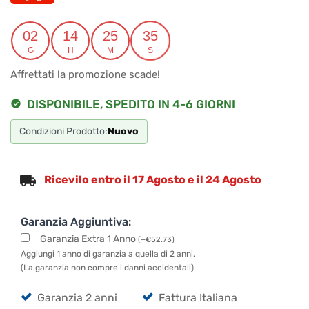
era:
è:
02
14
25
35
€555.00.
€527.25.
G
H
M
S
Affrettati la promozione scade!
DISPONIBILE, SPEDITO IN 4-6 GIORNI
Condizioni Prodotto:
Nuovo
Ricevilo entro il 17 Agosto e il 24 Agosto
Garanzia Aggiuntiva:
Garanzia Extra 1 Anno
(
+
€
52.73
)
Aggiungi 1 anno di garanzia a quella di 2 anni.
(La garanzia non compre i danni accidentali)
Garanzia 2 anni
Fattura Italiana