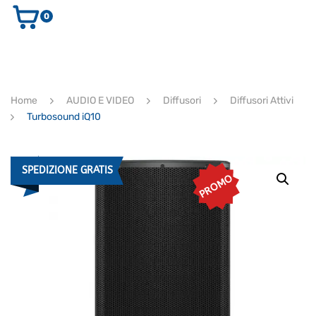
0
AUDIO E VIDEO
STRUMENTI MUSICALI
ELETTRONICA
Home
AUDIO E VIDEO
Diffusori
Diffusori Attivi
ULTIMI ARRIVI
Turbosound iQ10
Ricerca
prodotti
CERCA
SPEDIZIONE GRATIS
PROMO