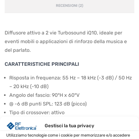
RECENSIONI (2)
Diffusore attivo a 2 vie Turbosound iQ10, ideale per
eventi mobili o applicazioni di rinforzo della musica e
del parlato.
CARATTERISTICHE PRINCIPALI
Risposta in frequenza: 55 Hz – 18 kHz (-3 dB) / 50 Hz
– 20 kHz (-10 dB)
Angolo del fascio: 90°H x 60°V
@ -6 dB punti SPL: 123 dB (picco)
Tipo di crossover: attivo
1x 10“ (256 mm) Driver LF
Gestisci la tua privacy
1 x 1" (25,4 mm) driver del tweeter
Utilizziamo tecnologie come i cookie per memorizzare e/o accedere
Limitatori indipendenti HF, LF, Picco e RMS Max.