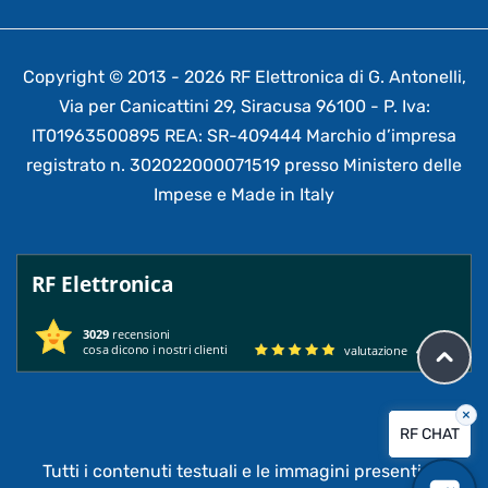
Copyright © 2013 - 2026 RF Elettronica di G. Antonelli,
Via per Canicattini 29, Siracusa 96100 - P. Iva:
IT01963500895 REA: SR-409444 Marchio d’impresa
registrato n. 302022000071519 presso Ministero delle
Impese e Made in Italy
RF Elettronica
3029
recensioni
cosa dicono i nostri clienti
valutazione
4.95
/ 5
×
RF CHAT
Tutti i contenuti testuali e le immagini presenti su