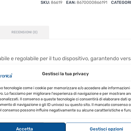
SKU:
86619
EAN:
8670000866191
CATEGOR
705
quantità
RECENSIONI (0)
ile e regolabile per il tuo dispositivo, garantendo versat
Gestisci la tua privacy
mo tecnologie come i cookie per memorizzare e/o accedere alle informazioni 
vo. Lo facciamo per migliorare l'esperienza di navigazione e per mostrare a
sonalizzati. Il consenso a queste tecnologie ci consentirà di elaborare dati qua
ento di navigazione o gli ID univoci su questo sito. Il mancato consenso o 
l consenso possono influire negativamente su alcune caratteristiche e funz
izioni
Accetta
Gestisci opzioni