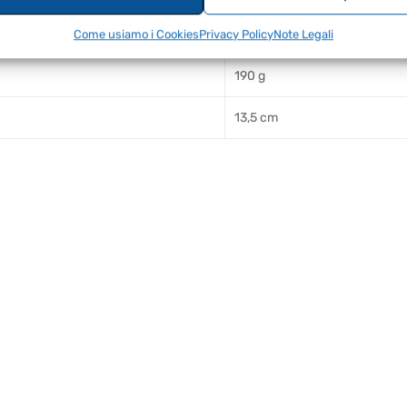
8670000866191
Come usiamo i Cookies
Privacy Policy
Note Legali
190 g
13,5 cm