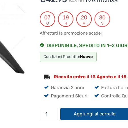
IVA Inclusa
€
45.00
prezzo
prezzo
originale
attuale
07
19
20
29
G
H
M
S
era:
è:
Affrettati la promozione scade!
€45.00.
€42.75.
DISPONIBILE, SPEDITO IN 1–2 GIOR
Condizioni Prodotto:
Nuovo
Ricevilo entro il 13 Agosto e il 1
Garanzia 2 anni
Fattura Itali
Pagamenti Sicuri
Controllo Qu
Treppiede
Aggiungi al carrello
per
IC-