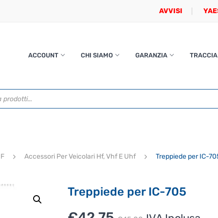
AVVISI
YAE
ACCOUNT
CHI SIAMO
GARANZIA
TRACCIA
HF
Accessori Per Veicolari Hf, Vhf E Uhf
Treppiede per IC-70
Treppiede per IC-705
Il
Il
€
42.75