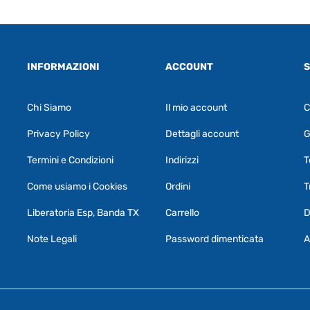
INFORMAZIONI
ACCOUNT
S
Chi Siamo
Il mio account
C
Privacy Policy
Dettagli account
G
Termini e Condizioni
Indirizzi
T
Come usiamo i Cookies
Ordini
T
Liberatoria Esp, Banda TX
Carrello
D
Note Legali
Password dimenticata
A