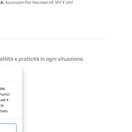
IA:
Accessori Per Veicolari Hf, Vhf E Uhf
ilità e praticità in ogni situazione.
del
nnunci
li il
la
ioni.