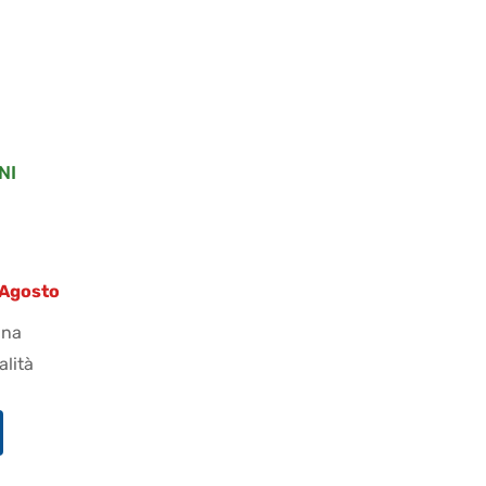
NI
8 Agosto
ana
alità