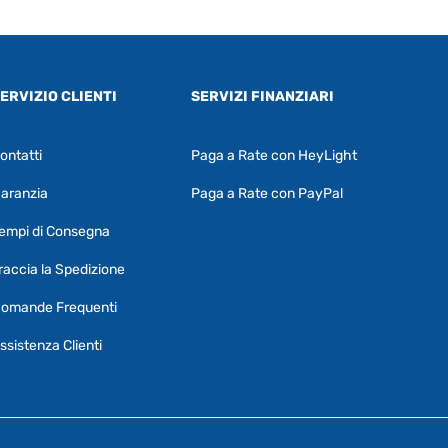
ERVIZIO CLIENTI
SERVIZI FINANZIARI
ontatti
Paga a Rate con HeyLight
Supporto clienti
RF Assist
aranzia
Paga a Rate con PayPal
Ciao, Come posso aiutarti?
empi di Consegna
Puoi chiedermi informazioni generali o
specifiche su certi prodotti.
raccia la Spedizione
Per ottenere dettagli su un determinato
omande Frequenti
prodotto
assicurati di indicarne il nome
completo
ssistenza Clienti