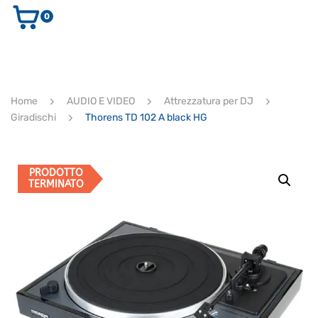
0
AUDIO E VIDEO
STRUMENTI MUSICALI
ELETTRONICA
Home
AUDIO E VIDEO
Attrezzatura per DJ
ULTIMI ARRIVI
Giradischi
Thorens TD 102 A black HG
Ricerca
prodotti
CERCA
PRODOTTO
TERMINATO