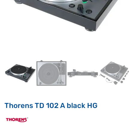
Supporto clienti
RF Assist
Ciao, Come posso aiutarti?
Puoi chiedermi informazioni generali o specifiche su certi
prodotti.
Per ottenere dettagli su un determinato prodotto
assicurati di indicarne il nome completo
Thorens TD 102 A black HG