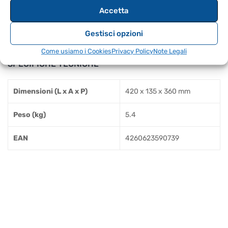
Accetta
Alimentatore a spina
Copertura antipolvere (acrilico)
Gestisci opzioni
Cavo RCA
Come usiamo i Cookies
Privacy Policy
Note Legali
SPECIFICHE TECNICHE
Dimensioni (L x A x P)
420 x 135 x 360 mm
Peso (kg)
5.4
EAN
4260623590739