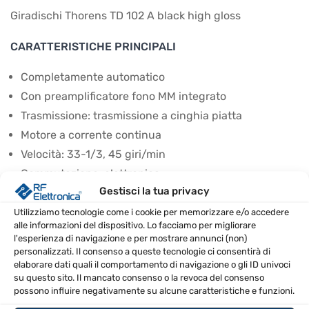
Giradischi Thorens TD 102 A black high gloss
CARATTERISTICHE PRINCIPALI
Completamente automatico
Con preamplificatore fono MM integrato
Trasmissione: trasmissione a cinghia piatta
Motore a corrente continua
Velocità: 33-1/3, 45 giri/min
Commutazione: elettronica
Gestisci la tua privacy
Giradischi in alluminio pressofuso da 12"
Braccio in carbonio TP 72
Utilizziamo tecnologie come i cookie per memorizzare e/o accedere
alle informazioni del dispositivo. Lo facciamo per migliorare
Cartuccia: Audio Technica AT VM95E
l'esperienza di navigazione e per mostrare annunci (non)
Alimentazione: alimentatore esterno 12V CC
personalizzati. Il consenso a queste tecnologie ci consentirà di
elaborare dati quali il comportamento di navigazione o gli ID univoci
Colore: nero lucido
su questo sito. Il mancato consenso o la revoca del consenso
possono influire negativamente su alcune caratteristiche e funzioni.
CONTENUTO DELLA CONFEZIONE