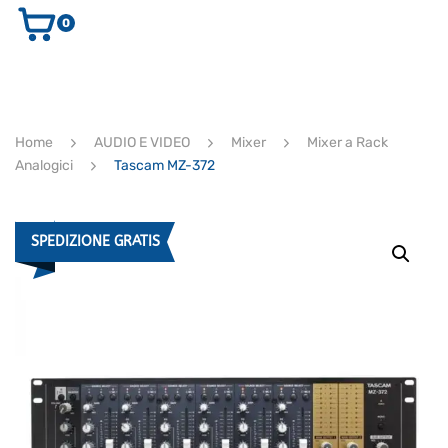
0
AUDIO E VIDEO
STRUMENTI MUSICALI
ELETTRONICA
Home
AUDIO E VIDEO
Mixer
Mixer a Rack
ULTIMI ARRIVI
Analogici
Tascam MZ-372
Ricerca
prodotti
CERCA
SPEDIZIONE GRATIS