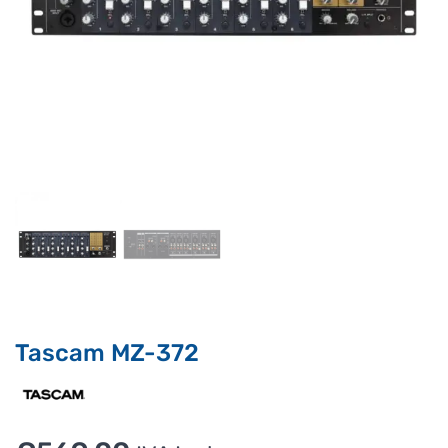
Supporto clienti
RF Assist
Ciao, Come posso aiutarti?
Puoi chiedermi informazioni generali o specifiche su certi
prodotti.
Per ottenere dettagli su un determinato prodotto
assicurati di indicarne il nome completo
Tascam MZ-372