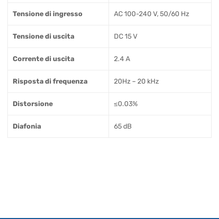
Tensione di ingresso
AC 100-240 V, 50/60 Hz
Tensione di uscita
DC 15 V
Corrente di uscita
2.4 A
Risposta di frequenza
20Hz – 20 kHz
Distorsione
≤0.03%
Diafonia
65 dB