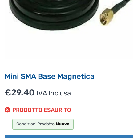
Puoi chiedermi informazioni generali o specifiche su certi
prodotti.
Per ottenere dettagli su un determinato prodotto
assicurati di indicarne il nome completo
Mini SMA Base Magnetica
€
29.40
IVA Inclusa
PRODOTTO ESAURITO
Condizioni Prodotto:
Nuovo