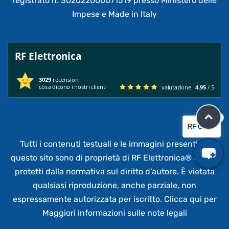
registrato n. 302022000071519 presso Ministero delle
Impese e Made in Italy
RF Elettronica
3029
recensioni
cosa dicono i nostri clienti
valutazione
4.95
/ 5
×
RF CHAT
Tutti i contenuti testuali e le immagini presenti su
questo sito sono di proprietà di RF Elettronica®
e sono
protetti dalla normativa sul diritto d’autore. È vietata
qualsiasi riproduzione, anche parziale,
non
espressamente autorizzata per iscritto.
Clicca qui per
Maggiori informazioni sulle note legali