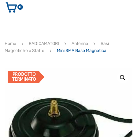
0
AUDIO E VIDEO
STRUMENTI MUSICALI
ELETTRONICA
Home
RADIOAMATORI
Antenne
Basi
ULTIMI ARRIVI
Magnetiche e Staffe
Mini SMA Base Magnetica
Ricerca
prodotti
CERCA
PRODOTTO
TERMINATO
Supporto clienti
RF Assist
Ciao, Come posso aiutarti?