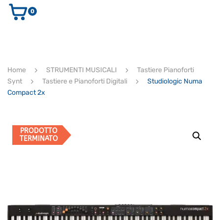
0
AUDIO E VIDEO
STRUMENTI MUSICALI
ELETTRONICA
Home
STRUMENTI MUSICALI
Tastiere Pianoforti
ULTIMI ARRIVI
Synt
Tastiere e Pianoforti Digitali
Studiologic Numa
Ricerca
Compact 2x
prodotti
CERCA
PRODOTTO
TERMINATO