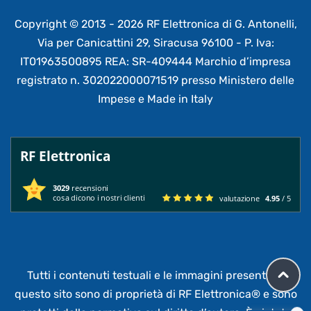
Copyright © 2013 - 2026 RF Elettronica di G. Antonelli,
Via per Canicattini 29, Siracusa 96100 - P. Iva:
IT01963500895 REA: SR-409444 Marchio d’impresa
registrato n. 302022000071519 presso Ministero delle
Impese e Made in Italy
RF Elettronica
3029
recensioni
cosa dicono i nostri clienti
valutazione
4.95
/ 5
Tutti i contenuti testuali e le immagini presenti su
questo sito sono di proprietà di RF Elettronica®
e sono