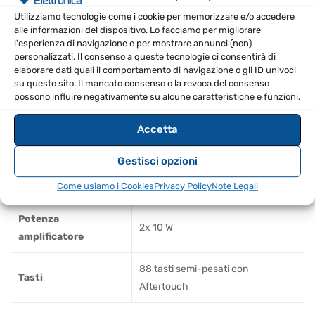
Modulo MIDI con due zone programmabili
Utilizziamo tecnologie come i cookie per memorizzare e/o accedere
alle informazioni del dispositivo. Lo facciamo per migliorare
indipendentemente
l'esperienza di navigazione e per mostrare annunci (non)
Interfaccia audio USB 2×2
personalizzati. Il consenso a queste tecnologie ci consentirà di
elaborare dati quali il comportamento di navigazione o gli ID univoci
SPECIFICHE TECNICHE
su questo sito. Il mancato consenso o la revoca del consenso
possono influire negativamente su alcune caratteristiche e funzioni.
Peso (kg)
7.1
Accetta
Dimensioni (L x P x A)
1270 x 230 x 110 mm
Gestisci opzioni
Come usiamo i Cookies
Privacy Policy
Note Legali
Memoria
1 GB
Potenza
2x 10 W
amplificatore
88 tasti semi-pesati con
Tasti
Aftertouch