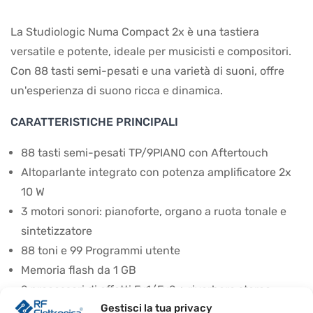
La Studiologic Numa Compact 2x è una tastiera
versatile e potente, ideale per musicisti e compositori.
Con 88 tasti semi-pesati e una varietà di suoni, offre
un'esperienza di suono ricca e dinamica.
CARATTERISTICHE PRINCIPALI
88 tasti semi-pesati TP/9PIANO con Aftertouch
Altoparlante integrato con potenza amplificatore 2x
10 W
3 motori sonori: pianoforte, organo a ruota tonale e
sintetizzatore
88 toni e 99 Programmi utente
Memoria flash da 1 GB
2 processori di effetti Fx1/Fx2 + riverbero stereo
Gestisci la tua privacy
Display OLED con risoluzione 128×64