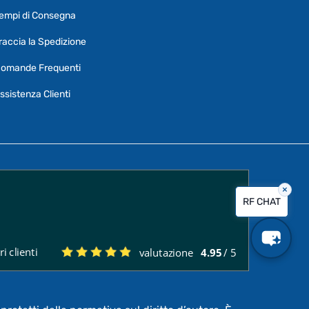
Ciao, Come posso aiutarti?
empi di Consegna
Puoi chiedermi informazioni generali o
specifiche su certi prodotti.
raccia la Spedizione
Per ottenere dettagli su un determinato
omande Frequenti
prodotto
assicurati di indicarne il nome
completo
ssistenza Clienti
×
Vorrei creare un ticket al servizio clienti
RF CHAT
Quali sono i tempi di consegna?
i clienti
valutazione
4.95
/ 5
Posso pagare a rate?