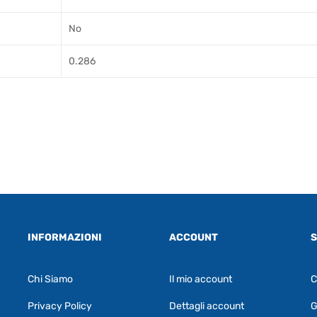
No
0.286
INFORMAZIONI
ACCOUNT
S
Chi Siamo
Il mio account
C
Privacy Policy
Dettagli account
G