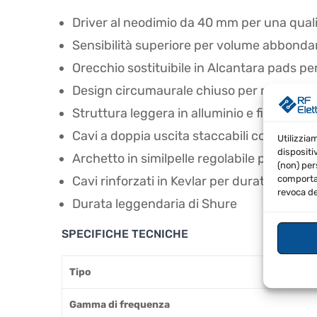
Driver al neodimio da 40 mm per una quali
Sensibilità superiore per volume abbonda
Orecchio sostituibile in Alcantara pads p
Design circumaurale chiuso per ridurre il
Struttura leggera in alluminio e fibra di c
Cavi a doppia uscita staccabili con conne
Utilizzia
dispositi
Archetto in similpelle regolabile per comf
(non) per
Cavi rinforzati in Kevlar per durata superi
comportam
revoca de
Durata leggendaria di Shure
SPECIFICHE TECNICHE
Tipo
Gamma di frequenza