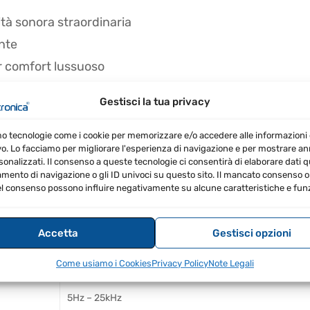
tà sonora straordinaria
nte
er comfort lussuoso
 rumore di fondo
Gestisci la tua privacy
arbonio
ttori magnetici
mo tecnologie come i cookie per memorizzare e/o accedere alle informazioni 
vo. Lo facciamo per migliorare l'esperienza di navigazione e per mostrare a
ort prolungato
sonalizzati. Il consenso a queste tecnologie ci consentirà di elaborare dati qua
ore
ento di navigazione o gli ID univoci su questo sito. Il mancato consenso o 
l consenso possono influire negativamente su alcune caratteristiche e funz
Accetta
Gestisci opzioni
Come usiamo i Cookies
Privacy Policy
Note Legali
chiuso, circumaurale
5Hz – 25kHz