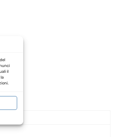
del
nnunci
li il
la
ioni.