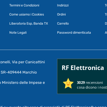
Termini e Condizioni
Indirizzi
T
Come usiamo i Cookies
Ordini
T
Liberatoria Esp, Banda TX
Carrello
D
Note Legali
Password dimenticata
A
nelli, Via per Canicattini
RF Elettronica
A: SR-409444 Marchio
3029
recensioni
 Ministero delle Impese e
cosa dicono i nostr