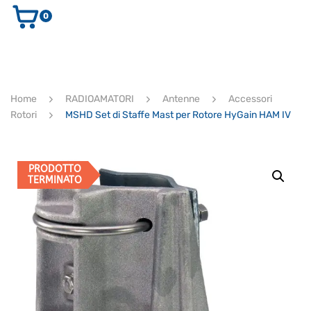
0
AUDIO E VIDEO
STRUMENTI MUSICALI
ELETTRONICA
Home
RADIOAMATORI
Antenne
Accessori
ULTIMI ARRIVI
Rotori
MSHD Set di Staffe Mast per Rotore HyGain HAM IV
Ricerca
prodotti
CERCA
PRODOTTO
TERMINATO
Supporto clienti
RF Assist