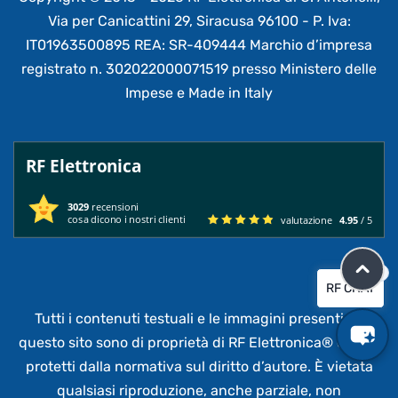
Via per Canicattini 29, Siracusa 96100 - P. Iva:
IT01963500895 REA: SR-409444 Marchio d’impresa
registrato n. 302022000071519 presso Ministero delle
Impese e Made in Italy
RF Elettronica
3029
recensioni
cosa dicono i nostri clienti
valutazione
4.95
/ 5
×
RF CHAT
Tutti i contenuti testuali e le immagini presenti su
questo sito sono di proprietà di RF Elettronica®
e sono
protetti dalla normativa sul diritto d’autore. È vietata
qualsiasi riproduzione, anche parziale,
non