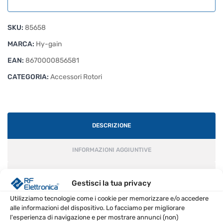
SKU:
85658
MARCA:
Hy-gain
EAN:
8670000856581
CATEGORIA:
Accessori Rotori
DESCRIZIONE
INFORMAZIONI AGGIUNTIVE
RECENSIONI (0)
Gestisci la tua privacy
Utilizziamo tecnologie come i cookie per memorizzare e/o accedere
alle informazioni del dispositivo. Lo facciamo per migliorare
Set di staffe robuste per rotore HyGain HAM-IV, ideale
l'esperienza di navigazione e per mostrare annunci (non)