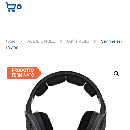
0
AUDIO E VIDEO
STRUMENTI MUSICALI
ELETTRONICA
Home
AUDIO E VIDEO
Cuffie Audio
Sennheiser
ULTIMI ARRIVI
HD 600
Ricerca
prodotti
CERCA
PRODOTTO
TERMINATO