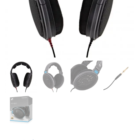
Supporto clienti
RF Assist
Ciao, Come posso aiutarti?
Puoi chiedermi informazioni generali o specifiche su certi
prodotti.
Per ottenere dettagli su un determinato prodotto
assicurati di indicarne il nome completo