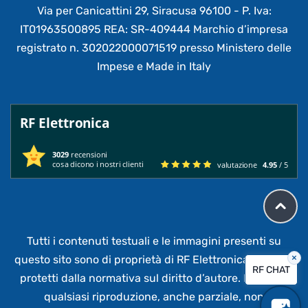
Via per Canicattini 29, Siracusa 96100 - P. Iva:
IT01963500895 REA: SR-409444 Marchio d’impresa
registrato n. 302022000071519 presso Ministero delle
Impese e Made in Italy
RF Elettronica
3029
recensioni
cosa dicono i nostri clienti
valutazione
4.95
/ 5
Tutti i contenuti testuali e le immagini presenti su
×
questo sito sono di proprietà di RF Elettronica®
e sono
RF CHAT
protetti dalla normativa sul diritto d’autore. È vietata
qualsiasi riproduzione, anche parziale,
non