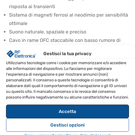
risposta ai transienti
Sistema di magneti ferrosi al neodimio per sensibilità
ottimale
Suono naturale, spaziale e preciso
Cavo in rame OFC staccabile con basso rumore di
manipolazione
Gestisci la tua privacy
SPECIFICHE TECNICHE
Utilizziamo tecnologie come i cookie per memorizzare e/o accedere
alle informazioni del dispositivo. Lo facciamo per migliorare
l'esperienza di navigazione e per mostrare annunci (non)
Accoppiamento auricolare
Circumaurale (over-ear)
personalizzati. Il consenso a queste tecnologie ci consentirà di
elaborare dati quali il comportamento di navigazione o gli ID univoci
Principio del trasduttore
Dinamico
su questo sito. Il mancato consenso o la revoca del consenso
possono influire negativamente su alcune caratteristiche e funzioni.
Tappi per le orecchie
Open-back
Accetta
Risposta in frequenza
12Hz – 40.5kHz (-10dB)
Gestisci opzioni
Caratteristica di