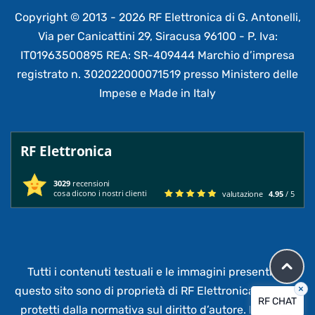
Copyright © 2013 - 2026 RF Elettronica di G. Antonelli,
Via per Canicattini 29, Siracusa 96100 - P. Iva:
IT01963500895 REA: SR-409444 Marchio d’impresa
registrato n. 302022000071519 presso Ministero delle
Impese e Made in Italy
RF Elettronica
3029
recensioni
cosa dicono i nostri clienti
valutazione
4.95
/ 5
Tutti i contenuti testuali e le immagini presenti su
×
questo sito sono di proprietà di RF Elettronica®
e sono
RF CHAT
protetti dalla normativa sul diritto d’autore. È vietata