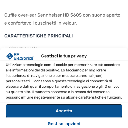
Cuffie over-ear Sennheiser HD 560S con suono aperto
e confortevoli cuscinetti in velour.
CARATTERISTICHE PRINCIPALI
Circumaurale
Gestisci la tua privacy
Aperte
Cuscinetti auricolari in velour
Utilizziamo tecnologie come i cookie per memorizzare e/o accedere
alle informazioni del dispositivo. Lo facciamo per migliorare
Cavo staccabile da 1,8 m con spina jack da 3,5 mm
l'esperienza di navigazione e per mostrare annunci (non)
Include adattatore per spina jack da 3,5 a 6,3 mm
personalizzati. Il consenso a queste tecnologie ci consentirà di
elaborare dati quali il comportamento di navigazione o gli ID univoci
avvitabile
su questo sito. Il mancato consenso o la revoca del consenso
possono influire negativamente su alcune caratteristiche e funzioni.
SPECIFICHE TECNICHE
Accetta
Risposta in frequenza
6 – 38.000 Hz
Gestisci opzioni