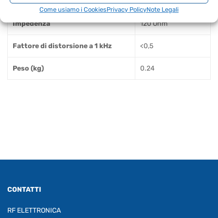
SPL massimo
110 dB (1 kHz, 1 V)
Come usiamo i Cookies
Privacy Policy
Note Legali
Impedenza
120 Ohm
Fattore di distorsione a 1 kHz
<0,5
Peso (kg)
0.24
CONTATTI
RF ELETTRONICA