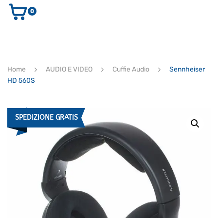
0
AUDIO E VIDEO
STRUMENTI MUSICALI
ELETTRONICA
Home
AUDIO E VIDEO
Cuffie Audio
Sennheiser
ULTIMI ARRIVI
HD 560S
Ricerca
prodotti
CERCA
SPEDIZIONE GRATIS