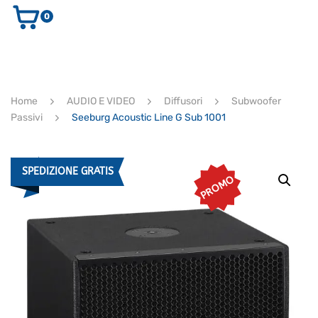
0
AUDIO E VIDEO
STRUMENTI MUSICALI
ELETTRONICA
Home
AUDIO E VIDEO
Diffusori
Subwoofer
ULTIMI ARRIVI
Passivi
Seeburg Acoustic Line G Sub 1001
Ricerca
prodotti
CERCA
SPEDIZIONE GRATIS
PROMO