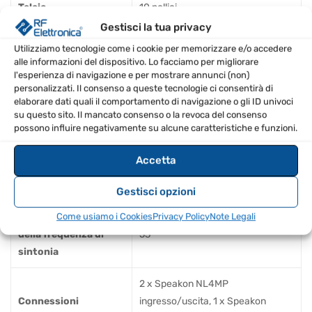
Telaio
10 pollici
Gestisci la tua privacy
Descrizione
Estensione passiva dei bassi
Utilizziamo tecnologie come i cookie per memorizzare e/o accedere
alle informazioni del dispositivo. Lo facciamo per migliorare
Potenza AES/Picco
350 W/1100 W
l'esperienza di navigazione e per mostrare annunci (non)
personalizzati. Il consenso a queste tecnologie ci consentirà di
elaborare dati quali il comportamento di navigazione o gli ID univoci
Impedenza nominale
8Ω
su questo sito. Il mancato consenso o la revoca del consenso
possono influire negativamente su alcune caratteristiche e funzioni.
SPL 1 W/Picco a 1 m
97 dB/128 dB
Accetta
Gamma di frequenza
44 Hz – 300 Hz
utilizzabile – 6 dB
Gestisci opzioni
Deviazione minima
Come usiamo i Cookies
Privacy Policy
Note Legali
della frequenza di
53
sintonia
2 x Speakon NL4MP
Connessioni
ingresso/uscita, 1 x Speakon