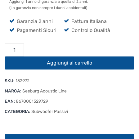
Aggiungi 1 anno di garanzia a quella di 2 anni.
(La garanzia non compre i danni accidentali)
Garanzia 2 anni
Fattura Italiana
Pagamenti Sicuri
Controllo Qualità
Seeburg
Acoustic
Line
Aggiungi al carrello
G
Sub
SKU:
152972
1001
quantità
MARCA:
Seeburg Acoustic Line
EAN:
8670001529729
CATEGORIA:
Subwoofer Passivi