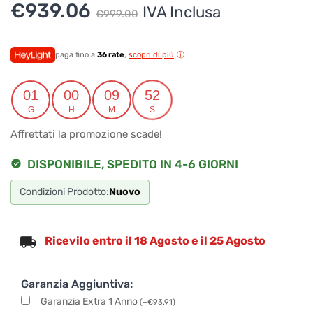
Il
Il
€
939.06
IVA Inclusa
€
999.00
prezzo
prezzo
originale
attuale
paga fino a
36 rate
,
scopri di più
era:
è:
01
00
09
52
€999.00.
€939.06.
G
H
M
S
Affrettati la promozione scade!
DISPONIBILE, SPEDITO IN 4-6 GIORNI
Condizioni Prodotto:
Nuovo
Ricevilo entro il 18 Agosto e il 25 Agosto
Garanzia Aggiuntiva:
Garanzia Extra 1 Anno
(
+
€
93.91
)