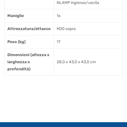
NL4MP ingresso/uscita
Maniglie
1x
Attrezzatura/attacco
M20 sopra
Peso (kg)
17
Dimensioni (altezza x
larghezza x
28,0 x 43,0 x 43,0 cm
profondità)