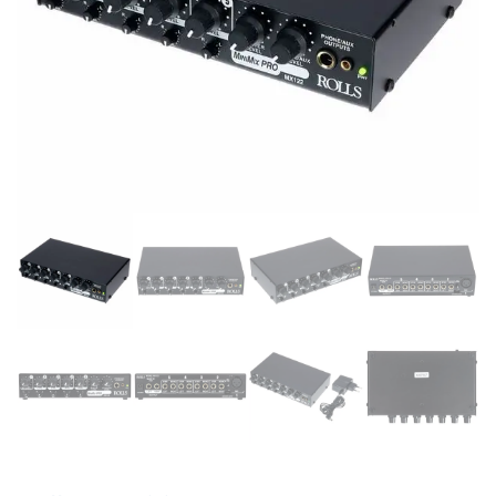
Supporto clienti
RF Assist
Ciao, Come posso aiutarti?
Puoi chiedermi informazioni generali o specifiche su certi
prodotti.
Per ottenere dettagli su un determinato prodotto
assicurati di indicarne il nome completo