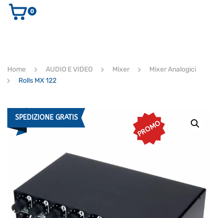
0
AUDIO E VIDEO
STRUMENTI MUSICALI
ELETTRONICA
Home
AUDIO E VIDEO
Mixer
Mixer Analogici
ULTIMI ARRIVI
Rolls MX 122
Ricerca
prodotti
CERCA
SPEDIZIONE GRATIS
PROMO