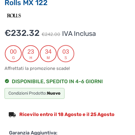
Rolls MX 122
Il
Il
€
232.32
IVA Inclusa
€
242.00
prezzo
prezzo
originale
attuale
00
23
34
03
G
H
M
S
era:
è:
Affrettati la promozione scade!
€242.00.
€232.32.
DISPONIBILE, SPEDITO IN 4-6 GIORNI
Condizioni Prodotto:
Nuovo
Ricevilo entro il 18 Agosto e il 25 Agosto
Garanzia Aggiuntiva: