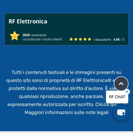
RF Elettronica
3029
recensioni
cosa dicono i nostri clienti
valutazione
4.95
/ 5
Tutti i contenuti testuali e le immagini presenti su
questo sito sono di proprietà di RF Elettronica®
e sono
protetti dalla normativa sul diritto d’autore. È vietata
×
qualsiasi riproduzione, anche parziale,
non
RF CHAT
espressamente autorizzata per iscritto.
Clicca qui per
Maggiori informazioni sulle note legali