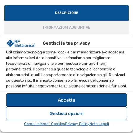
DESCRIZIONE
INFORMAZIONI AGGIUNTIVE
RECENSIONI (0)
Gestisci la tua privacy
Utilizziamo tecnologie come i cookie per memorizzare e/o accedere
alle informazioni del dispositivo. Lo facciamo per migliorare
l'esperienza di navigazione e per mostrare annunci (non)
CARATTERISTICHE PRINCIPALI
personalizzati. Il consenso a queste tecnologie ci consentirà di
elaborare dati quali il comportamento di navigazione o gli ID univoci
Ingresso microfono XLR con controllo del guadagno
su questo sito. Il mancato consenso o la revoca del consenso
possono influire negativamente su alcune caratteristiche e funzioni.
Alimentazione phantom 12V
4 ingressi di linea
Accetta
Uscite mono e stereo
Gestisci opzioni
CONTENUTO DELLA CONFEZIONE
Come usiamo i Cookies
Privacy Policy
Note Legali
Mixer MX 122