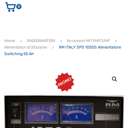
0
AUDIO E VIDEO
STRUMENTI MUSICALI
ELETTRONICA
Home
RADIOAMATORI
Accessori HF/VHF/UHF
ULTIMI ARRIVI
Alimentatori di Stazione
RM ITALY SPS 1050S Alimentatore
Ricerca
Switching 55 Ah
prodotti
CERCA
PROMO