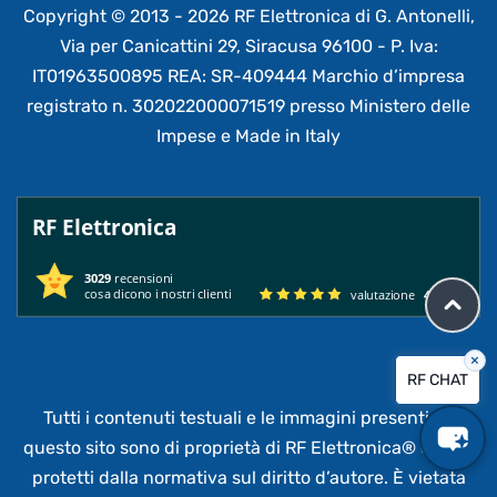
Copyright © 2013 - 2026 RF Elettronica di G. Antonelli,
Via per Canicattini 29, Siracusa 96100 - P. Iva:
IT01963500895 REA: SR-409444 Marchio d’impresa
registrato n. 302022000071519 presso Ministero delle
Impese e Made in Italy
RF Elettronica
3029
recensioni
cosa dicono i nostri clienti
valutazione
4.95
/ 5
×
RF CHAT
Tutti i contenuti testuali e le immagini presenti su
questo sito sono di proprietà di RF Elettronica®
e sono
protetti dalla normativa sul diritto d’autore. È vietata