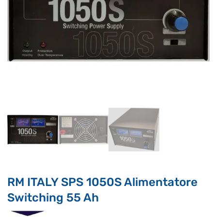
Supporto clienti
RF Assist
Ciao, Come posso aiutarti?
Puoi chiedermi informazioni generali o specifiche su certi
prodotti.
Per ottenere dettagli su un determinato prodotto
assicurati di indicarne il nome completo
RM ITALY SPS 1050S Alimentatore
Switching 55 Ah