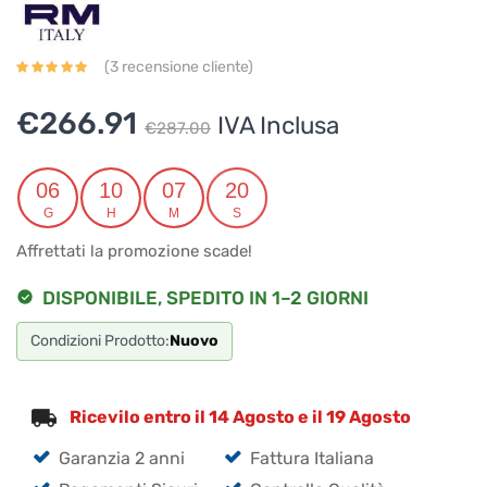
(
3
recensione cliente)
Il
Il
€
266.91
IVA Inclusa
€
287.00
prezzo
prezzo
originale
attuale
06
10
07
19
G
H
M
S
era:
è:
Affrettati la promozione scade!
€287.00.
€266.91.
DISPONIBILE, SPEDITO IN 1–2 GIORNI
Condizioni Prodotto:
Nuovo
Ricevilo entro il 14 Agosto e il 19 Agosto
Garanzia 2 anni
Fattura Italiana