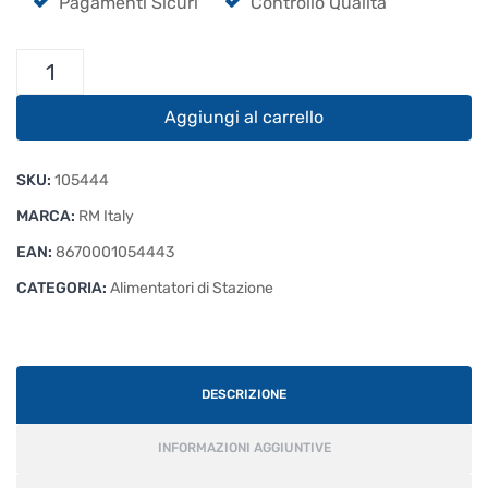
Pagamenti Sicuri
Controllo Qualità
RM
ITALY
SPS
Aggiungi al carrello
1050S
Alimentatore
SKU:
105444
Switching
55
MARCA:
RM Italy
Ah
EAN:
8670001054443
quantità
CATEGORIA:
Alimentatori di Stazione
DESCRIZIONE
INFORMAZIONI AGGIUNTIVE