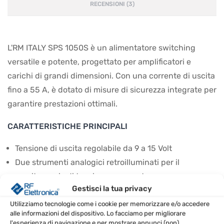
RECENSIONI (3)
L'RM ITALY SPS 1050S è un alimentatore switching
versatile e potente, progettato per amplificatori e
carichi di grandi dimensioni. Con una corrente di uscita
fino a 55 A, è dotato di misure di sicurezza integrate per
garantire prestazioni ottimali.
CARATTERISTICHE PRINCIPALI
Tensione di uscita regolabile da 9 a 15 Volt
Due strumenti analogici retroilluminati per il
monitoraggio di tensione e corrente
Gestisci la tua privacy
Sicurezze contro surriscaldamento, sovracorrente e
cortocircuiti
Utilizziamo tecnologie come i cookie per memorizzare e/o accedere
alle informazioni del dispositivo. Lo facciamo per migliorare
Leggero e compatto, pesa solo 2,9 kg
l'esperienza di navigazione e per mostrare annunci (non)