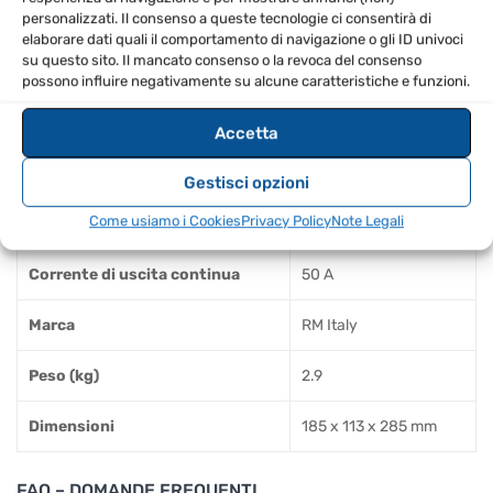
Dimensioni: 185 × 113 × 285 mm
personalizzati. Il consenso a queste tecnologie ci consentirà di
elaborare dati quali il comportamento di navigazione o gli ID univoci
su questo sito. Il mancato consenso o la revoca del consenso
SPECIFICHE TECNICHE
possono influire negativamente su alcune caratteristiche e funzioni.
Modello
SPS-1050S
Accetta
Ripple
50 mVpp
Gestisci opzioni
Come usiamo i Cookies
Privacy Policy
Note Legali
Corrente di uscita massima
55 A
Corrente di uscita continua
50 A
Marca
RM Italy
Peso (kg)
2.9
Dimensioni
185 x 113 x 285 mm
FAQ – DOMANDE FREQUENTI