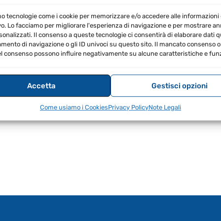
Logica
SKU:
137079
MARCA:
Rigol
EAN:
867000137
PLA2216
mo tecnologie come i cookie per memorizzare e/o accedere alle informazioni 
vo. Lo facciamo per migliorare l'esperienza di navigazione e per mostrare a
(16
sonalizzati. Il consenso a queste tecnologie ci consentirà di elaborare dati qua
Canali
ento di navigazione o gli ID univoci su questo sito. Il mancato consenso o 
Digitali
l consenso possono influire negativamente su alcune caratteristiche e funz
+
RECENSIONI (0)
16
Terra)
Accetta
Gestisci opzioni
per
Oscilloscopio
li + 16 Terra per Oscilloscopio Serie MSO5000
Come usiamo i Cookies
Privacy Policy
Note Legali
Serie
MSO5000
quantità