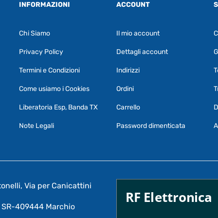
INFORMAZIONI
ACCOUNT
S
Chi Siamo
Il mio account
C
Privacy Policy
Dettagli account
G
Termini e Condizioni
Indirizzi
T
Come usiamo i Cookies
Ordini
T
Liberatoria Esp, Banda TX
Carrello
D
Note Legali
Password dimenticata
A
nelli, Via per Canicattini
RF Elettronica
A: SR-409444 Marchio