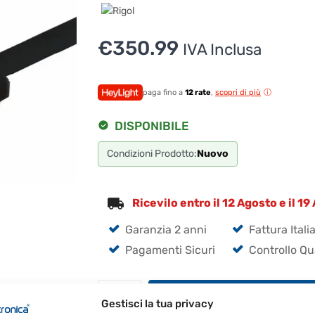
€
350.99
IVA Inclusa
paga fino a
12 rate
,
scopri di più
DISPONIBILE
Condizioni Prodotto:
Nuovo
Ricevilo entro il 12 Agosto e il 1
Garanzia 2 anni
Fattura Itali
Pagamenti Sicuri
Controllo Qu
Rigol
Aggiungi al carrello
Gestisci la tua privacy
Sonda