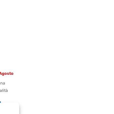
9 Agosto
ana
alità