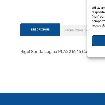
Utilizzia
dispositi
(non) per
comportam
revoca de
DESCRIZIONE
INFORMAZIONI AGGIUNTIVE
Rigol Sonda Logica PLA2216 16 Canali Digita