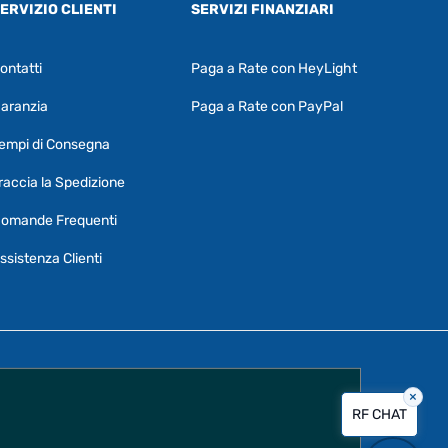
ERVIZIO CLIENTI
SERVIZI FINANZIARI
ontatti
Paga a Rate con HeyLight
Supporto clienti
RF Assist
aranzia
Paga a Rate con PayPal
Ciao, Come posso aiutarti?
empi di Consegna
Puoi chiedermi informazioni generali o
specifiche su certi prodotti.
raccia la Spedizione
Per ottenere dettagli su un determinato
omande Frequenti
prodotto
assicurati di indicarne il nome
completo
ssistenza Clienti
×
Vorrei creare un ticket al servizio clienti
RF CHAT