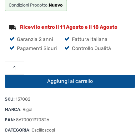
Condizioni Prodotto:
Nuovo
Ricevilo entro il 11 Agosto e il 18 Agosto
Garanzia 2 anni
Fattura Italiana
Pagamenti Sicuri
Controllo Qualità
Rigol
MSO5072
Oscilloscopio
Aggiungi al carrello
Mixed
Signal
SKU:
137082
70MHz
quantità
MARCA:
Rigol
EAN:
8670001370826
CATEGORIA:
Oscilloscopi