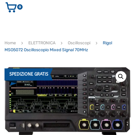
0
AUDIO E VIDEO
STRUMENTI MUSICALI
ELETTRONICA
Home
ELETTRONICA
Oscilloscopi
Rigol
ULTIMI ARRIVI
MSO5072 Oscilloscopio Mixed Signal 70MHz
Ricerca
prodotti
CERCA
SPEDIZIONE GRATIS