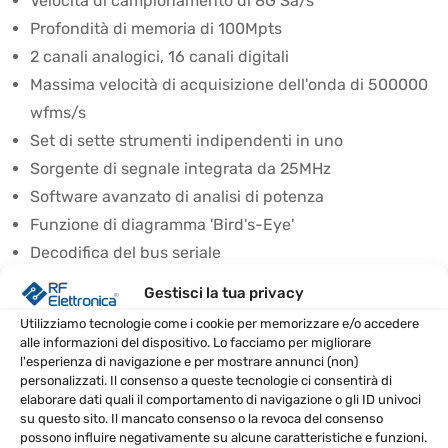
Velocità di campionamento di 8G Sa/s
Profondità di memoria di 100Mpts
2 canali analogici, 16 canali digitali
Massima velocità di acquisizione dell'onda di 500000
wfms/s
Set di sette strumenti indipendenti in uno
Sorgente di segnale integrata da 25MHz
Software avanzato di analisi di potenza
Funzione di diagramma 'Bird's-Eye'
Decodifica del bus seriale
Schermo capacitivo multi-touch da 9 pollici
Gestisci la tua privacy
CONTENUTO DELLA CONFEZIONE
Utilizziamo tecnologie come i cookie per memorizzare e/o accedere
alle informazioni del dispositivo. Lo facciamo per migliorare
l'esperienza di navigazione e per mostrare annunci (non)
Unità principale X1
personalizzati. Il consenso a queste tecnologie ci consentirà di
Sonda X2
elaborare dati quali il comportamento di navigazione o gli ID univoci
su questo sito. Il mancato consenso o la revoca del consenso
Cavo di alimentazione X1
possono influire negativamente su alcune caratteristiche e funzioni.