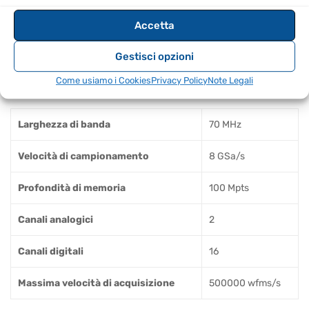
Cavo USB X1
Certificato di calibrazione X1
Accetta
Carta di garanzia X1
Gestisci opzioni
Lista di imballaggio X1
Come usiamo i Cookies
Privacy Policy
Note Legali
SPECIFICHE TECNICHE
Larghezza di banda
70 MHz
Velocità di campionamento
8 GSa/s
Profondità di memoria
100 Mpts
Canali analogici
2
Canali digitali
16
Massima velocità di acquisizione
500000 wfms/s