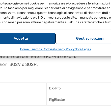
 senza necessità di software complesso.
mo tecnologie come i cookie per memorizzare e/o accedere alle informazioni 
vo. Lo facciamo per migliorare l'esperienza di navigazione e per mostrare a
 spegnimento di SDR e TNC.
sonalizzati. Il consenso a queste tecnologie ci consentirà di elaborare dati qua
ento di navigazione o gli ID univoci su questo sito. Il mancato consenso o 
zione degli annunci.
l consenso possono influire negativamente su alcune caratteristiche e funz
Accetta
Gestisci opzioni
ardware per una migliore gestione del segnale.
ne direttamente sull'interfaccia.
Come usiamo i Cookies
Privacy Policy
Note Legali
mettitori con connettore RJ-45 o 8-pin.
razioni SO2V o SO2R.
DX-Pro
RigBlaster