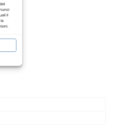
del
nnunci
li il
la
ioni.