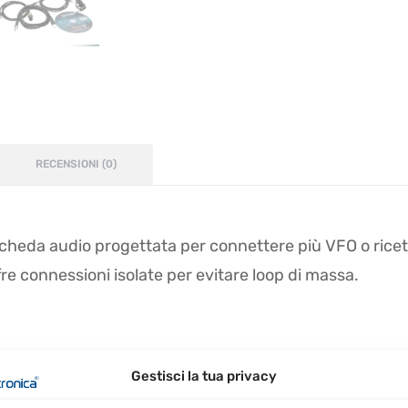
RECENSIONI (0)
scheda audio progettata per connettere più VFO o rice
fre connessioni isolate per evitare loop di massa.
per operazioni simultanee con VFO o due radio.
Gestisci la tua privacy
tori di marche famose.