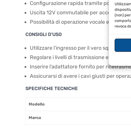
Configurazione rapida tramite ponticelli,
Utilizzia
dispositi
Uscita 12V commutabile per accensione e
(non) per
comportam
Possibilità di operazione vocale e registra
revoca de
CONSIGLI D’USO
Utilizzare l'ingresso per il vero squelch h
Regolare i livelli di trasmissione e ricezio
Inserire l'adattatore fornito per ricetras
Assicurarsi di avere i cavi giusti per ope
SPECIFICHE TECNICHE
Modello
Marca