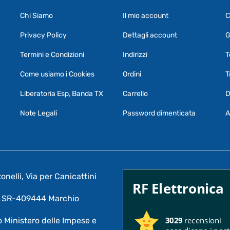
Chi Siamo
Il mio account
C
Privacy Policy
Dettagli account
G
Termini e Condizioni
Indirizzi
T
Come usiamo i Cookies
Ordini
T
Liberatoria Esp, Banda TX
Carrello
D
Note Legali
Password dimenticata
A
nelli, Via per Canicattini
RF Elettronica
A: SR-409444 Marchio
3029
recensioni
 Ministero delle Impese e