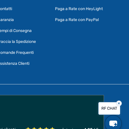
ontatti
Paga a Rate con HeyLight
Supporto clienti
RF Assist
aranzia
Paga a Rate con PayPal
Ciao, Come posso aiutarti?
empi di Consegna
Puoi chiedermi informazioni generali o
specifiche su certi prodotti.
raccia la Spedizione
Per ottenere dettagli su un determinato
omande Frequenti
prodotto
assicurati di indicarne il nome
completo
ssistenza Clienti
×
Vorrei creare un ticket al servizio clienti
RF CHAT
Quali sono i tempi di consegna?