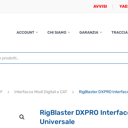
AVVISI
YAE
ACCOUNT
CHI SIAMO
GARANZIA
TRACCIA
HF
Interfacce Modi Digitali e CAT
RigBlaster DXPRO Interfac
RigBlaster DXPRO Interfac
Universale