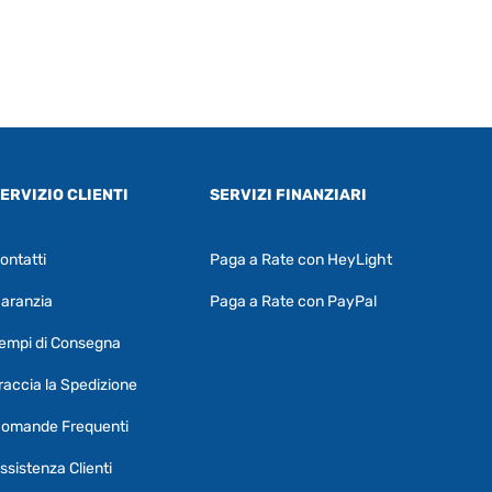
ERVIZIO CLIENTI
SERVIZI FINANZIARI
ontatti
Paga a Rate con HeyLight
Supporto clienti
RF Assist
aranzia
Paga a Rate con PayPal
Ciao, Come posso aiutarti?
empi di Consegna
Puoi chiedermi informazioni generali o
specifiche su certi prodotti.
raccia la Spedizione
Per ottenere dettagli su un determinato
omande Frequenti
prodotto
assicurati di indicarne il nome
completo
ssistenza Clienti