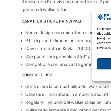
Il microfono Retevis con connettore a 2 pin
gamma di walkie talkie.
CARATTERISTICHE PRINCIPALI
Utilizzia
Nuovo design con microfono a condensator
dispositi
(non) per
PTT di grandi dimensioni per una facilita
comportam
Cavo rinforzato in Kevlar 2000D, più spess
revoca de
Clip posteriore girevole a 360° per una fac
Compatibile con una vasta gamma di walkie
CONSIGLI D’USO
Controllare la compatibilità del walkie talk
Utilizzare il microfono in ambienti asciutti
Regolare il volume del walkie talkie per un
Pulire regolarmente il microfono per mante