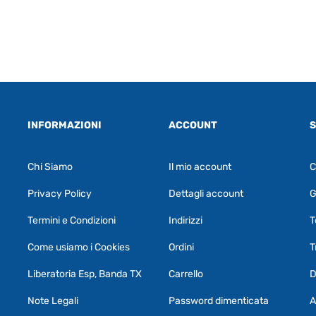
INFORMAZIONI
ACCOUNT
S
Chi Siamo
Il mio account
C
Privacy Policy
Dettagli account
G
Termini e Condizioni
Indirizzi
T
Come usiamo i Cookies
Ordini
T
Liberatoria Esp, Banda TX
Carrello
D
Note Legali
Password dimenticata
A