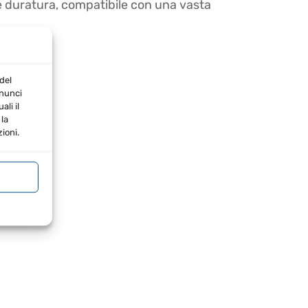
e duratura, compatibile con una vasta
del
nnunci
li il
la
ioni.