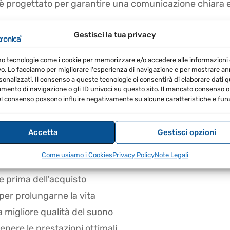
 è progettato per garantire una comunicazione chiara 
Gestisci la tua privacy
mo tecnologie come i cookie per memorizzare e/o accedere alle informazioni 
e eletret per un suono forte e chiaro
vo. Lo facciamo per migliorare l'esperienza di navigazione e per mostrare a
sonalizzati. Il consenso a queste tecnologie ci consentirà di elaborare dati qua
ta comunicazione con un clic
ento di navigazione o gli ID univoci su questo sito. Il mancato consenso o 
o e resistente
l consenso possono influire negativamente su alcune caratteristiche e funz
ile applicazione
Accetta
Gestisci opzioni
 talkie Kenwood e altri modelli
Come usiamo i Cookies
Privacy Policy
Note Legali
ie prima dell'acquisto
 per prolungarne la vita
a migliore qualità del suono
nere le prestazioni ottimali